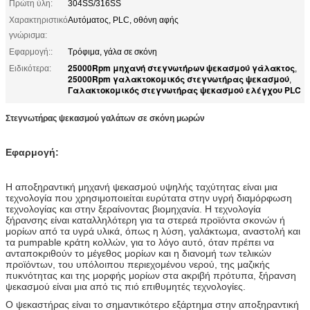
Πρώτη ύλη:
304SS/316SS
Χαρακτηριστικό
Αυτόματος, PLC, οθόνη αφής
γνώρισμα:
Εφαρμογή::
Τρόφιμα, γάλα σε σκόνη
25000Rpm μηχανή στεγνωτήρων ψεκασμού γάλακτος
Ειδικότερα:
,
25000Rpm γαλακτοκομικός στεγνωτήρας ψεκασμού
,
Γαλακτοκομικός στεγνωτήρας ψεκασμού ελέγχου PLC
Στεγνωτήρας ψεκασμού γαλάτων σε σκόνη μωρών
Εφαρμογή:
Η αποξηραντική μηχανή ψεκασμού υψηλής ταχύτητας είναι
μια
τεχνολογία που χρησιμοποιείται ευρύτατα στην υγρή διαμόρφωση
τεχνολογίας και στην ξεραίνοντας βιομηχανία. Η τεχνολογία
ξήρανσης είναι καταλληλότερη για τα στερεά προϊόντα σκονών ή
μορίων από τα υγρά υλικά, όπως η λύση, γαλάκτωμα, αναστολή και
τα pumpable κράτη κολλών, για το λόγο αυτό, όταν πρέπει να
ανταποκριθούν το μέγεθος μορίων και η διανομή των τελικών
προϊόντων, του υπόλοιπου περιεχομένου νερού, της μαζικής
πυκνότητας και της μορφής μορίων στα ακριβή πρότυπα, ξήρανση
ψεκασμού είναι μια από τις πιό επιθυμητές τεχνολογίες.
Ο ψεκαστήρας είναι το σημαντικότερο εξάρτημα στην αποξηραντική