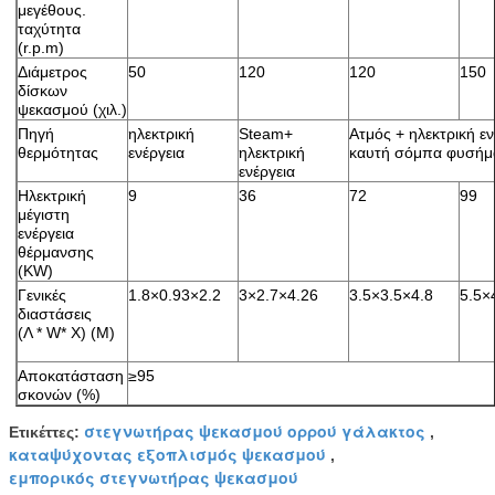
μεγέθους.
ταχύτητα
(r.p.m)
Διάμετρος
50
120
120
150
δίσκων
ψεκασμού (χιλ.)
Πηγή
ηλεκτρική
Steam+
Ατμός + ηλεκτρική εν
θερμότητας
ενέργεια
ηλεκτρική
καυτή σόμπα φυσήμ
ενέργεια
Ηλεκτρική
9
36
72
99
μέγιστη
ενέργεια
θέρμανσης
(KW)
Γενικές
1.8×0.93×2.2
3×2.7×4.26
3.5×3.5×4.8
5.5×
διαστάσεις
(Λ * W* Χ) (Μ)
Αποκατάσταση
≥95
σκονών (%)
στεγνωτήρας ψεκασμού ορρού γάλακτος
Ετικέττες:
,
καταψύχοντας εξοπλισμός ψεκασμού
,
εμπορικός στεγνωτήρας ψεκασμού