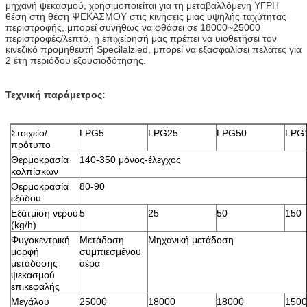
μηχανή ψεκασμού, χρησιμοποιείται για τη μεταβαλλόμενη ΥΓΡΗ
θέση στη θέση ΨΕΚΑΣΜΟΥ στις κινήσεις μιας υψηλής ταχύτητας
περιστροφής, μπορεί συνήθως να φθάσει σε 18000~25000
περιστροφές/λεπτό, η επιχείρησή μας πρέπει να υιοθετήσει τον
κινεζικό προμηθευτή Specilalzied, μπορεί να εξασφαλίσει πελάτες για
2 έτη περιόδου εξουσιοδότησης.
Τεχνική παράμετρος:
Στοιχείο/
LPG5
LPG25
LPG50
LPG
πρότυπο
Θερμοκρασία
140-350 μόνος-έλεγχος
κολπίσκων
Θερμοκρασία
80-90
εξόδου
Εξάτμιση νερού
5
25
50
150
(kg/h)
Φυγοκεντρική
Μετάδοση
Μηχανική μετάδοση
μορφή
συμπιεσμένου
μετάδοσης
αέρα
ψεκασμού
επικεφαλής
Μεγάλου
25000
18000
18000
150