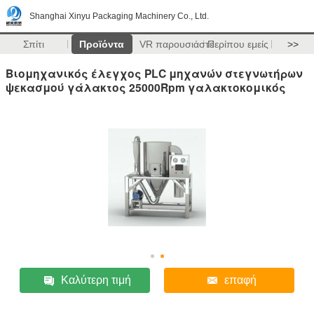
Shanghai Xinyu Packaging Machinery Co., Ltd.
Σπίτι
Προϊόντα
VR παρουσιάστε
Περίπου εμείς
>>
Βιομηχανικός έλεγχος PLC μηχανών στεγνωτήρων
ψεκασμού γάλακτος 25000Rpm γαλακτοκομικός
Καλύτερη τιμή
επαφή