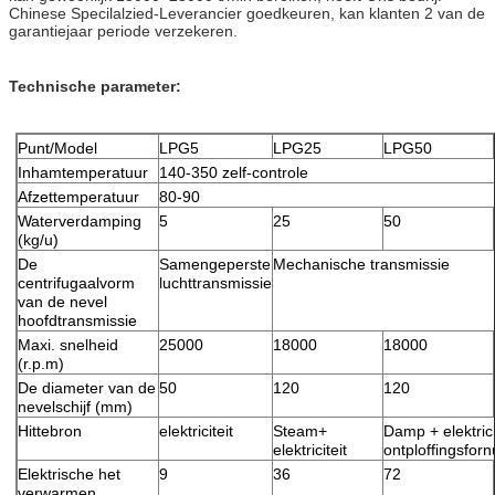
Chinese Specilalzied-Leverancier goedkeuren, kan klanten 2 van de
garantiejaar periode verzekeren.
Technische parameter:
Punt/Model
LPG5
LPG25
LPG50
Inhamtemperatuur
140-350 zelf-controle
Afzettemperatuur
80-90
Waterverdamping
5
25
50
(kg/u)
De
Samengeperste
Mechanische transmissie
centrifugaalvorm
luchttransmissie
van de nevel
hoofdtransmissie
Maxi. snelheid
25000
18000
18000
(r.p.m)
De diameter van de
50
120
120
nevelschijf (mm)
Hittebron
elektriciteit
Steam+
Damp + elektrici
elektriciteit
ontploffingsforn
Elektrische het
9
36
72
verwarmen