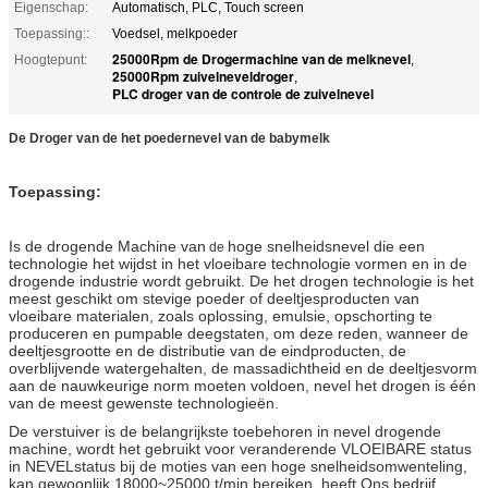
Eigenschap:
Automatisch, PLC, Touch screen
Toepassing::
Voedsel, melkpoeder
25000Rpm de Drogermachine van de melknevel
Hoogtepunt:
,
25000Rpm zuivelneveldroger
,
PLC droger van de controle de zuivelnevel
De Droger van de het poedernevel van de babymelk
Toepassing:
Is de drogende Machine van
hoge snelheidsnevel die
een
de
technologie het wijdst in het vloeibare technologie vormen en in de
drogende industrie wordt gebruikt. De het drogen technologie is het
meest geschikt om stevige poeder of deeltjesproducten van
vloeibare materialen, zoals oplossing, emulsie, opschorting te
produceren en pumpable deegstaten, om deze reden, wanneer de
deeltjesgrootte en de distributie van de eindproducten, de
overblijvende watergehalten, de massadichtheid en de deeltjesvorm
aan de nauwkeurige norm moeten voldoen, nevel het drogen is één
van de meest gewenste technologieën.
De verstuiver is de belangrijkste toebehoren in nevel drogende
machine, wordt het gebruikt voor veranderende VLOEIBARE status
in NEVELstatus bij de moties van een hoge snelheidsomwenteling,
kan gewoonlijk 18000~25000 t/min bereiken, heeft Ons bedrijf