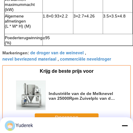
maximummacht
(kW)
Algemene
1.8×0.93×2.2
3×2.7×4.26
3.5×3.5×4.8
afmetingen
(L * W* H) (M)
Poederterugwinning
≥95
(%)
de droger van de weinevel
Markeringen:
,
nevel bevriezend materiaal
commerciële neveldroger
,
Krijg de beste prijs voor
Industriële van de de Melknevel
van 25000Rpm Zuivelplc van de
de Drogermachine Controle
Doorgaan
Yuderek