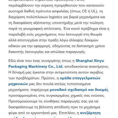
περιλαμβάνουν την εύρεση προμηθευτών που κατανοούν
αυστηρά διεθνή πρότυπα ασφαλείας (όπως CE ή UL), τη
διαχείριση πολύπλοκων logistics για βαριά μηχανήματα και
τη διασφάλιση αξιόπιστης υποστήριξης μετά την πώληση
παρά τη γεωγραφική απόσταση. Ένα κοινό πρόβλημα είναι η
παραλαβή ενός μηχανήματος που λειτουργεί στη θεωρία
αλλά αποτυγχάνει στην πράξη λόγω έλλειψης δοκιμών
ειδικών για την εφαρμογή, οδηγώντας σε δαπανηρό χρόνο
διακοπής λειτουργίας και απώλεια παραγωγής.
Εδώ είναι που ένας συνεργάτης όπως η
Shanghai Xinyu
Packaging Machinery Co., Ltd.
αποδεικνύεται ανεκτίμητος.
Η δύναμή μας έγκειται στην αντιμετώπιση αυτών ακριβώς
των προβλημάτων. Πρώτον, η
ομάδα επαγγελματιών
μηχανικών
μας δεν πουλά απλώς τυποποιημένα
μηχανήματα. παρέχουμε
μοναδικό σχεδιασμό και δοκιμές
προσαρμοσμένες στις συγκεκριμένες χημικές σας ενώσεις.
Προσομοιώνουμε τις συνθήκες παραγωγής σας για να
διασφαλίσουμε τη βέλτιστη απόδοση πριν το μηχάνημα
φύγει από το εργοστάσιό μας. Επιπλέον, η
ανεξάρτητη