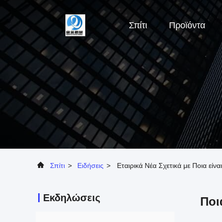
Σπίτι
Προϊόντα
Σπίτι
>
Ειδήσεις
>
Εταιρικά Νέα Σχετικά με Ποια εί
Εκδηλώσεις
Ποι