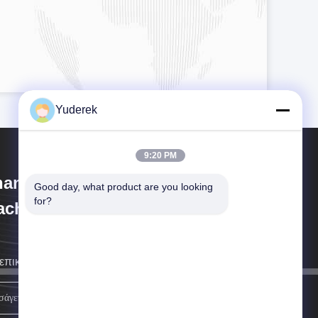
Yuderek
9:20 PM
anghai Xinyu Packaging
Good day, what product are you looking 
for?
chinery Co., Ltd.
επικοινωνήσουμε μαζί σας το συντομότερο δυνατόν.
Εγγραφείτε.