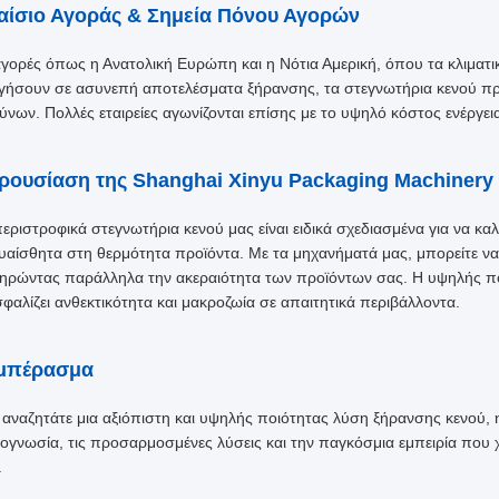
αίσιο Αγοράς & Σημεία Πόνου Αγορών
αγορές όπως η Ανατολική Ευρώπη και η Νότια Αμερική, όπου τα κλιματ
γήσουν σε ασυνεπή αποτελέσματα ξήρανσης, τα στεγνωτήρια κενού πρ
δύνων. Πολλές εταιρείες αγωνίζονται επίσης με το υψηλό κόστος ενέργει
ρουσίαση της Shanghai Xinyu Packaging Machinery C
περιστροφικά στεγνωτήρια κενού μας είναι ειδικά σχεδιασμένα για να κ
ευαίσθητα στη θερμότητα προϊόντα. Με τα μηχανήματά μας, μπορείτε ν
τηρώντας παράλληλα την ακεραιότητα των προϊόντων σας. Η υψηλής π
σφαλίζει ανθεκτικότητα και μακροζωία σε απαιτητικά περιβάλλοντα.
μπέρασμα
 αναζητάτε μια αξιόπιστη και υψηλής ποιότητας λύση ξήρανσης κενού,
νογνωσία, τις προσαρμοσμένες λύσεις και την παγκόσμια εμπειρία που χρ
.