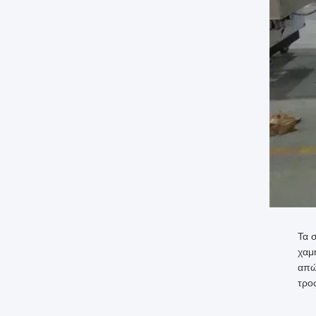
Τα 
χαμ
απώ
τρο