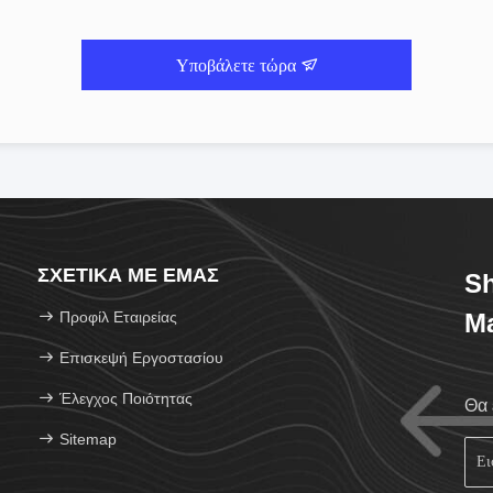
Υποβάλετε τώρα
ΣΧΕΤΙΚΆ ΜΕ ΕΜΆΣ
Sh
Προφίλ Εταιρείας
Ma
Επισκεψή Εργοστασίου
Έλεγχος Ποιότητας
Θα 
Sitemap