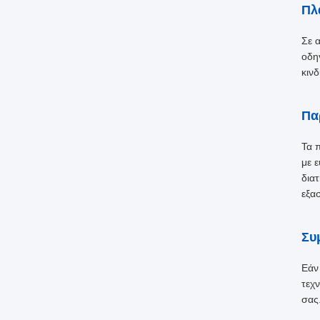
Πλ
Σε 
οδη
κιν
Πα
Τα 
με 
δια
εξα
Συ
Εάν
τεχ
σας