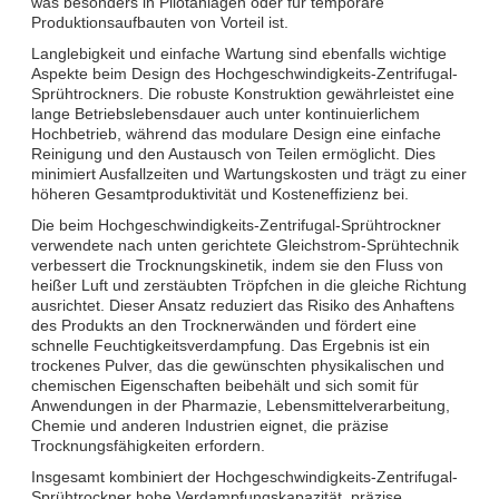
was besonders in Pilotanlagen oder für temporäre
Produktionsaufbauten von Vorteil ist.
Langlebigkeit und einfache Wartung sind ebenfalls wichtige
Aspekte beim Design des Hochgeschwindigkeits-Zentrifugal-
Sprühtrockners. Die robuste Konstruktion gewährleistet eine
lange Betriebslebensdauer auch unter kontinuierlichem
Hochbetrieb, während das modulare Design eine einfache
Reinigung und den Austausch von Teilen ermöglicht. Dies
minimiert Ausfallzeiten und Wartungskosten und trägt zu einer
höheren Gesamtproduktivität und Kosteneffizienz bei.
Die beim Hochgeschwindigkeits-Zentrifugal-Sprühtrockner
verwendete nach unten gerichtete Gleichstrom-Sprühtechnik
verbessert die Trocknungskinetik, indem sie den Fluss von
heißer Luft und zerstäubten Tröpfchen in die gleiche Richtung
ausrichtet. Dieser Ansatz reduziert das Risiko des Anhaftens
des Produkts an den Trocknerwänden und fördert eine
schnelle Feuchtigkeitsverdampfung. Das Ergebnis ist ein
trockenes Pulver, das die gewünschten physikalischen und
chemischen Eigenschaften beibehält und sich somit für
Anwendungen in der Pharmazie, Lebensmittelverarbeitung,
Chemie und anderen Industrien eignet, die präzise
Trocknungsfähigkeiten erfordern.
Insgesamt kombiniert der Hochgeschwindigkeits-Zentrifugal-
Sprühtrockner hohe Verdampfungskapazität, präzise