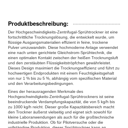
Produktbeschreibung:
Der Hochgeschwindigkeits-Zentrifugal-Sprühtrockner ist eine
fortschrittliche Trocknungslösung, die entwickelt wurde, um
flüssige Ausgangsmaterialien effizient in feine, trockene
Pulver umzuwandeln. Diese hochmoderne Anlage verwendet
eine nach unten gerichtete Gleichstrom-Sprühtechnik, die
einen optimalen Kontakt zwischen der heißen Trocknungsluft
und den zerstäubten Flüssigkeitströpfchen gewährleistet.
Dieses Design maximiert die Trocknungseffizienz und führt zu
hochwertigen Endprodukten mit einem Feuchtigkeitsgehalt
von nur 1 % bis zu 5 %, abhängig vom spezifischen Material
und den Verarbeitungsbedingungen.
Eines der herausragenden Merkmale des
Hochgeschwindigkeits-Zentrifugal-Sprühtrockners ist seine
beeindruckende Verdampfungskapazität, die von 5 kg/h bis
zu 1000 kg/h reicht. Dieser große Kapazitätsbereich macht
den Trockner äußerst vielseitig und eignet sich sowohl für
kleine Laboranwendungen als auch für die großtechnische
industrielle Produktion. Ob für Pilotversuche oder die
vollständige Produktion, dieser Sprühtrockner kann an