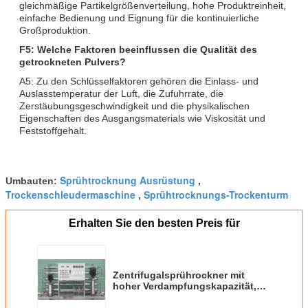
gleichmäßige Partikelgrößenverteilung, hohe Produktreinheit,
einfache Bedienung und Eignung für die kontinuierliche
Großproduktion.
F5: Welche Faktoren beeinflussen die Qualität des
getrockneten Pulvers?
A5: Zu den Schlüsselfaktoren gehören die Einlass- und
Auslasstemperatur der Luft, die Zufuhrrate, die
Zerstäubungsgeschwindigkeit und die physikalischen
Eigenschaften des Ausgangsmaterials wie Viskosität und
Feststoffgehalt.
Sprühtrocknung Ausrüstung
Umbauten:
,
Trockenschleudermaschine
Sprühtrocknungs-Trockenturm
,
Erhalten Sie den besten Preis für
Zentrifugalsprührockner mit
hoher Verdampfungskapazität,
nach unten gerichteter
Gleichstromführung und 1 Jahr