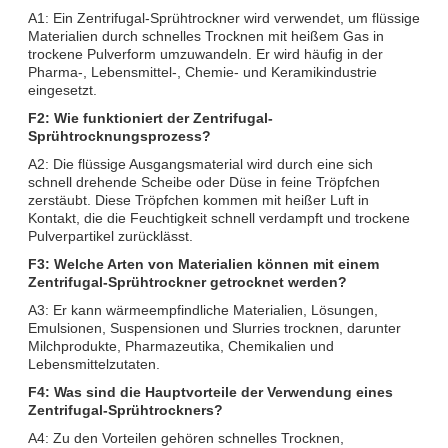
A1: Ein Zentrifugal-Sprühtrockner wird verwendet, um flüssige
Materialien durch schnelles Trocknen mit heißem Gas in
trockene Pulverform umzuwandeln. Er wird häufig in der
Pharma-, Lebensmittel-, Chemie- und Keramikindustrie
eingesetzt.
F2: Wie funktioniert der Zentrifugal-
Sprühtrocknungsprozess?
A2: Die flüssige Ausgangsmaterial wird durch eine sich
schnell drehende Scheibe oder Düse in feine Tröpfchen
zerstäubt. Diese Tröpfchen kommen mit heißer Luft in
Kontakt, die die Feuchtigkeit schnell verdampft und trockene
Pulverpartikel zurücklässt.
F3: Welche Arten von Materialien können mit einem
Zentrifugal-Sprühtrockner getrocknet werden?
A3: Er kann wärmeempfindliche Materialien, Lösungen,
Emulsionen, Suspensionen und Slurries trocknen, darunter
Milchprodukte, Pharmazeutika, Chemikalien und
Lebensmittelzutaten.
F4: Was sind die Hauptvorteile der Verwendung eines
Zentrifugal-Sprühtrockners?
A4: Zu den Vorteilen gehören schnelles Trocknen,