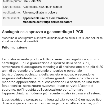
Materia prima:
304SS/316SS
Caratteristica:
Automatico, SpA, touch screen
Applicazione::
Alimento, di latte in polvere
apparecchiature di atomizzazione
Punti salienti:
,
Macchina centrifuga dell'essiccatore
Asciugatrice a spruzzo a gascentrifugo LPG5
Macchina di asciugatura a spruzzo di maltodextrina su misura Buona solubilità
al calore - Materiali sensibili
P
riformulazione
La nostra azienda produce l'ultima serie di asciugatrici a spruzzo
centrifughe LPG e granulazione a spruzzo della serie YPG,
attrezzature di asciugatura,tecnologia di essiccazione e ha più di 20
anni di personale professionale e tecnico e personale
tecnico.L'apparecchiatura della società è nuova, e secondo le
esigenze dell'utente per progettare grandi, medie e piccole varie
moderne apparecchiature di essiccazione.La società ha una forte
forza tecnica, attrezzature avanzate, buon servizio,L'utente è
supremo, nell'industria dell'essiccazione per affrontare
l'apparecchiatura moderna più recente mostra in casa e all'estero.
L'asciugatrice a spruzzo centrifuga ad alta velocità è un nuovo tipo
di tecnologia e attrezzature di asciugatura ad alta efficienza, può