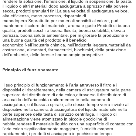
rendere la soluzione, l'emulsione, il liquido in sospensione, la pasta,
il liquido o altri materiali,dopo asciugatura a spruzzo nella polvere
secca, prodotti granulari fini.La sua velocità di asciugatura veloce,
alta efficienza, meno processo, risparmio di
manodopera.Soprattutto per materiali sensibili al calore, può
mantenere il colore del materiale, aroma e gusto.Prodotti di buona
qualità, prodotti secchi e buona fluidità, buona solubilità, elevata
purezza, buona salute ambientale, per migliorare la produzione e
una buona qualità del prodotto e il beneficio
economico.Nell'industria chimica, nell'industria leggera,materiali da
costruzione, alimentari, farmaceutici, biochimici, della protezione
dell'ambiente, delle foreste hanno ampie prospettive.
Principio di funzionamento
Il suo principio di funzionamento è l'aria attraverso il filtro e i
dispositivi di riscaldamento, nella camera di asciugatura nella parte
superiore del distributore di aria calda,attraverso il distributore di
aria calda dell'aria calda uniformemente nella camera di
asciugatura, e il flusso a spirale, allo stesso tempo verrà inviato al
dispositivo nella camera di asciugatura del liquido materiale nella
parte superiore della testa di spruzzo centrifuga, il liquido di
alimentazione viene atomizzato in piccole goccioline di
nebbia,rendere il materiale liquido con una superficie di contatto con
l'aria calda significativamente maggiore, l'umidità evapora
rapidamente, i prodotti si asciugano in pochissimo tempo