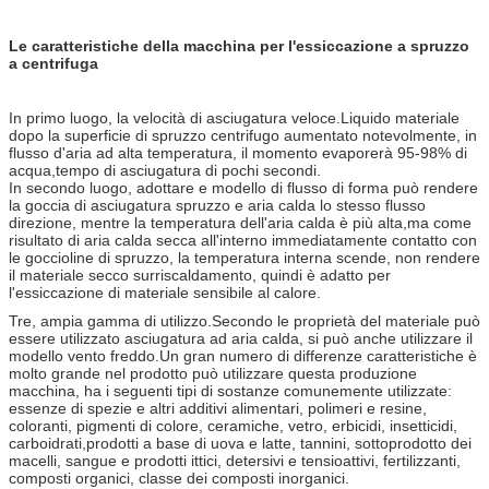
Le caratteristiche della macchina per l'essiccazione a spruzzo
a centrifuga
In primo luogo, la velocità di asciugatura veloce.Liquido materiale
dopo la superficie di spruzzo centrifugo aumentato notevolmente, in
flusso d'aria ad alta temperatura, il momento evaporerà 95-98% di
acqua,tempo di asciugatura di pochi secondi.
In secondo luogo, adottare e modello di flusso di forma può rendere
la goccia di asciugatura spruzzo e aria calda lo stesso flusso
direzione, mentre la temperatura dell'aria calda è più alta,ma come
risultato di aria calda secca all'interno immediatamente contatto con
le goccioline di spruzzo, la temperatura interna scende, non rendere
il materiale secco surriscaldamento, quindi è adatto per
l'essiccazione di materiale sensibile al calore.
Tre, ampia gamma di utilizzo.Secondo le proprietà del materiale può
essere utilizzato asciugatura ad aria calda, si può anche utilizzare il
modello vento freddo.Un gran numero di differenze caratteristiche è
molto grande nel prodotto può utilizzare questa produzione
macchina, ha i seguenti tipi di sostanze comunemente utilizzate:
essenze di spezie e altri additivi alimentari, polimeri e resine,
coloranti, pigmenti di colore, ceramiche, vetro, erbicidi, insetticidi,
carboidrati,prodotti a base di uova e latte, tannini, sottoprodotto dei
macelli, sangue e prodotti ittici, detersivi e tensioattivi, fertilizzanti,
composti organici, classe dei composti inorganici.