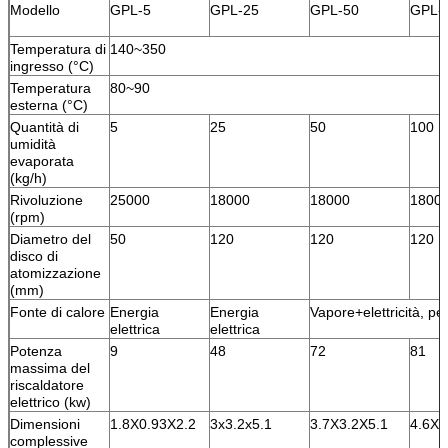
Modello
GPL-5
GPL-25
GPL-50
GPL-
Temperatura di
140~350
ingresso (°C)
Temperatura
80~90
esterna (°C)
Quantità di
5
25
50
100
umidità
evaporata
(kg/h)
Rivoluzione
25000
18000
18000
1800
(rpm)
Diametro del
50
120
120
120
disco di
atomizzazione
(mm)
Fonte di calore
Energia
Energia
Vapore+elettricità, pe
elettrica
elettrica
Potenza
9
48
72
81
massima del
riscaldatore
elettrico (kw)
Dimensioni
1.8X0.93X2.2
3x3.2x5.1
3.7X3.2X5.1
4.6X4
complessive