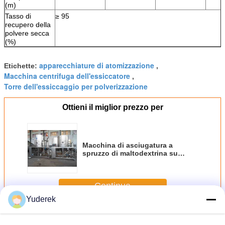
(m)
Tasso di
≥ 95
recupero della
polvere secca
(%)
apparecchiature di atomizzazione
Etichette:
,
Macchina centrifuga dell'essiccatore
,
Torre dell'essiccaggio per polverizzazione
Ottieni il miglior prezzo per
Macchina di asciugatura a
spruzzo di maltodextrina su
misura
Continua
Yuderek
Essiccatore di spruzzo centrifugo
Più