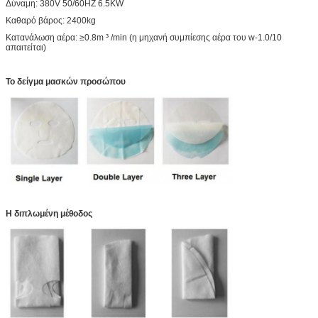
Δύναμη: 380V 50/60HZ 6.5KW
Καθαρό βάρος: 2400kg
Κατανάλωση αέρα: ≥0.8m ³ /min (η μηχανή συμπίεσης αέρα του w-1.0/10
απαιτείται)
Το δείγμα μασκών προσώπου
Η διπλωμένη μέθοδος