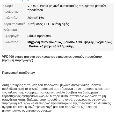
Όνομα
VPD400 ενιαία μηχανή συσκευασίας στρώματος μασκών
προσώπου
προϊόντων:
πρώτη ύλη:
304ss/316ss
Χαρακτηριστικό
Αυτόματος, PLC, οθόνη αφής
γνώρισμα:
Εφαρμογή::
μάσκα προσώπου
Μηχανή συσκευασίας φουσκαλών υψηλής ταχύτητας
Ειδικότερα:
Ποσοτική μηχανή πλήρωσης
,
VPD400 ενιαία μηχανή συσκευασίας στρώματος μασκών προσώπου
(γραμμή παραγωγής)
Περιγραφή προϊόντων
Αυτή η πλήρης αυτόματη του προσώπου μηχανή συσκευασίας μασκών
σχεδιάζεται από το τεχνικό πρόσωπό μας σύμφωνα με τη παρούσα κατάσταση
της καλλυντικής γραμμής, η οποία έχει πολλά βραβεία και διπλώματα
ευρεσιτεχνίας εφευρέσεων χωρών. Μπορεί αυτόματα να ολοκληρώσει τη μη
υφανθείσα κοπή, δίπλωμα, που προσθέτει το υγρό, συσκευασία, σφράγιση,
παραγωγή ect. Χρωμάτισε πλήρως την ανεπάρκεια της τρέχουσας καλλυντικής
αγοράς και είναι η καλύτερη επιλογή μας του προσώπου εξοπλισμού
μηχανημάτων συσκευασίας μασκών