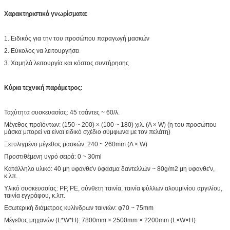
Χαρακτηριστικά γνωρίσματα:
1. Ειδικός για την του προσώπου παραγωγή μασκών
2. Εύκολος να λειτουργήσει
3. Χαμηλά λειτουργία και κόστος συντήρησης
Κύρια τεχνική παράμετρος:
Ταχύτητα συσκευασίας: 45 τσάντες ~ 60/λ.
Μέγεθος προϊόντων: (150 ~ 200) × (100 ~ 180) χιλ. (Λ × W) (η του προσώπου
μάσκα μπορεί να είναι ειδικό σχέδιο σύμφωνα με τον πελάτη)
Ξετυλιγμένο μέγεθος μασκών: 240 ~ 260mm (Λ × W)
Προστιθέμενη υγρό σειρά: 0 ~ 30ml
Κατάλληλο υλικό: 40 μη υφανθε'ν ύφασμα δαντελλών ~ 80g/m2 μη υφανθε'ν,
κ.λπ.
Υλικό συσκευασίας: PP, PE, σύνθετη ταινία, ταινία φύλλων αλουμινίου αργιλίου,
ταινία εγγράφου, κ.λπ.
Εσωτερική διάμετρος κυλίνδρων ταινιών: φ70 ~ 75mm
Μέγεθος μηχανών (L*W*H): 7800mm × 2500mm × 2200mm (L×W×H)