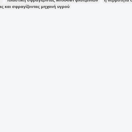
：
πλαστική σφραγίζοντας ΜΗΧΑΝΗ φλυτζανιών
η θερμότητα 
ας και σφραγίζοντας μηχανή υγρού