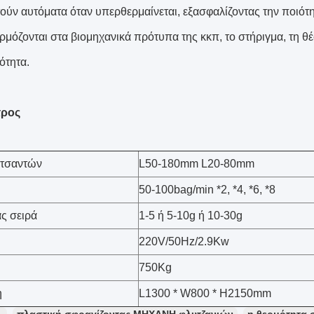
τούν αυτόματα όταν υπερθερμαίνεται, εξασφαλίζοντας την ποιότ
ρμόζονται στα βιομηχανικά πρότυπα της κκπ, το στήριγμα, τη θ
ότητα.
τρος
 τσαντών
L50-180mm L20-80mm
50-100bag/min *2, *4, *6, *8
ας σειρά
1-5 ή 5-10g ή 10-30g
220V/50Hz/2.9Kw
750Kg
η
L1300 * W800 * H2150mm