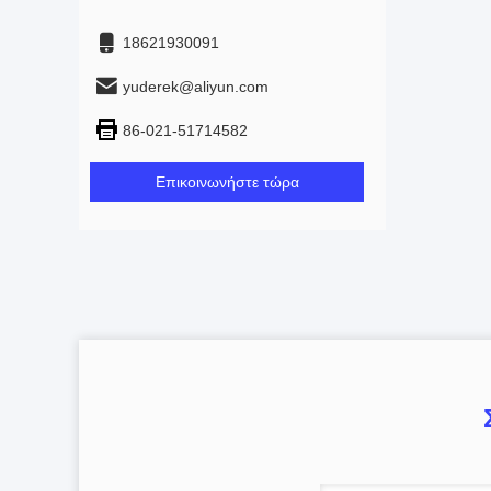
18621930091
yuderek@aliyun.com
86-021-51714582
Επικοινωνήστε τώρα