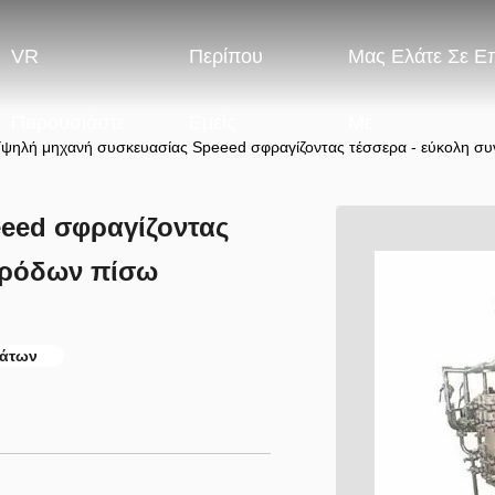
VR
Περίπου
Μας Ελάτε Σε Ε
Παρουσιάστε
Εμείς
Με
ψηλή μηχανή συσκευασίας Speeed σφραγίζοντας τέσσερα - εύκολη 
eed σφραγίζοντας
αρόδων πίσω
μάτων