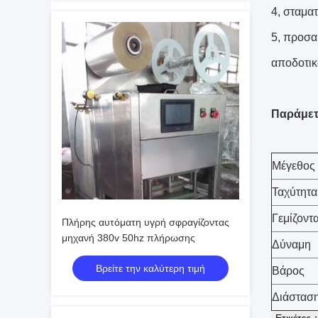
4, σταμα
5, προσα
αποδοτικ
Παράμε
Μέγεθος
Ταχύτητα
Γεμίζοντ
Πλήρης αυτόματη υγρή σφραγίζοντας
μηχανή 380v 50hz πλήρωσης
Δύναμη
Βρείτε την καλύτερη τιμή
Βάρος
Διάστασ