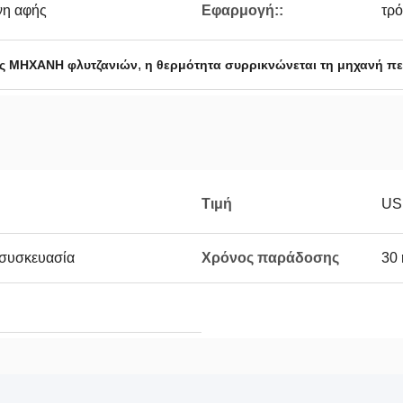
νη αφής
Εφαρμογή::
τρό
,
ας ΜΗΧΑΝΗ φλυτζανιών
η θερμότητα συρρικνώνεται τη μηχανή π
Τιμή
US
 συσκευασία
Χρόνος παράδοσης
30 