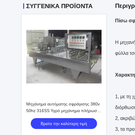
Περιγρ
ΣΥΓΓΕΝΙΚΆ ΠΡΟΪΌΝΤΑ
Πίσω σφ
Η μηχανή
φύλλα τσ
Χαρακτη
1, με τη 
Μηχάνημα αυτόματης σφράγισης 380v
διόρθωση
50hz 316SS Υγρό μηχάνημα πλήρωσης
και σφράγισης
2, ακριβ
Βρείτε την καλύτερη τιμή
3, τα πρ