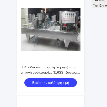
Ετικέτες
Γεμίζοντ
304SS/πίσω αυτόματη σφραγίζοντας
μηχανή συσκευασίας 316SS τέσσερα
πάροδοι
Βρείτε την καλύτερη τιμή