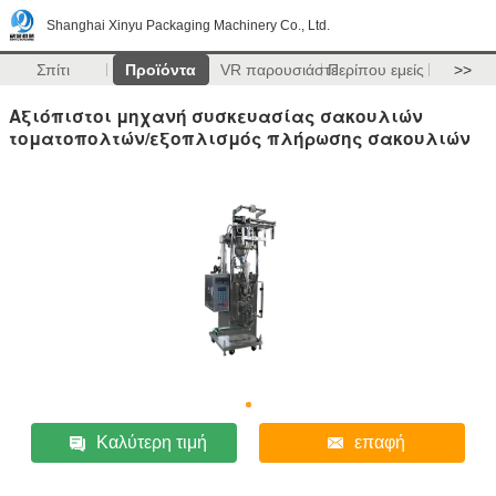
Shanghai Xinyu Packaging Machinery Co., Ltd.
Σπίτι
Προϊόντα
VR παρουσιάστε
Περίπου εμείς
>>
Αξιόπιστοι μηχανή συσκευασίας σακουλιών
τοματοπολτών/εξοπλισμός πλήρωσης σακουλιών
Καλύτερη τιμή
επαφή