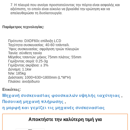
7. Η πλευρά που ανοίγει προστατεύοντας την πόρτα είναι ασφαλής και
αξιόπιστη, το οποίο είναι εύκολο να βριαλθεί την ερώτηση και να
απελευθερώσει τη δυσλειτουργία.
Παράμετρος τεχνολογίας:
Πρότυπο: DXDF60c επίδειξη LCD
Ταχύτητα συσκευασίας: 40-60 τσάντα/λ.
Ύφος συσκευασίας: σφράγιση τριών πλευρών
Ταινία: σύνθετη ταινία
Μέγεθος τσαντών: μήκος 75mm πλάτος: 55mm
Γεμίζοντας σειρά: 0.25-3g
Γεμίζοντας ακρίβεια: ± 3%
Δύναμη: 1.1kw
N/w: 185kg
Διάσταση: 1000×630×1800mm (L*W*H)
Πλαίσιο: ανοξείδωτο
Ετικέττες:
Μηχανή συσκευασίας φουσκαλών υψηλής ταχύτητας
,
Ποσοτική μηχανή πλήρωσης
,
η μορφή και γεμίζει τις μηχανές συσκευασίας
Αποκτήστε την καλύτερη τιμή για