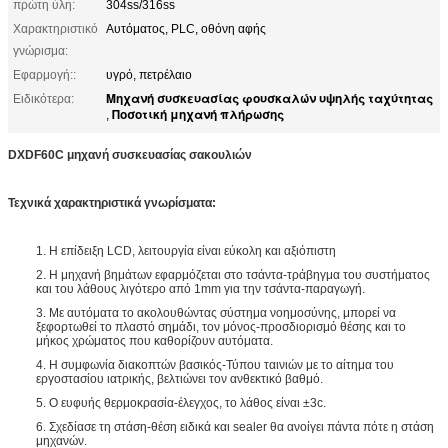
πρώτη ύλη:
304ss/316ss
Χαρακτηριστικό
Αυτόματος, PLC, οθόνη αφής
γνώρισμα:
Εφαρμογή::
υγρό, πετρέλαιο
Μηχανή συσκευασίας φουσκαλών υψηλής ταχύτητας
Ειδικότερα:
Ποσοτική μηχανή πλήρωσης
,
DXDF60C μηχανή συσκευασίας σακουλιών
Τεχνικά χαρακτηριστικά γνωρίσματα:
1. Η επίδειξη LCD, λειτουργία είναι εύκολη και αξιόπιστη
2. Η μηχανή βημάτων εφαρμόζεται στο τσάντα-τράβηγμα του συστήματος
και του λάθους λιγότερο από 1mm για την τσάντα-παραγωγή.
3. Με αυτόματα το ακολουθώντας σύστημα νοημοσύνης, μπορεί να
ξεφορτωθεί το πλαστό σημάδι, τον μόνος-προσδιορισμό θέσης και το
μήκος χρώματος που καθορίζουν αυτόματα.
4. Η συμφωνία διακοπτών βασικός-Τύπου ταινιών με το αίτημα του
εργοστασίου ιατρικής, βελτιώνει τον ανθεκτικό βαθμό.
5. Ο ευφυής θερμοκρασία-έλεγχος, το λάθος είναι ±3c.
6. Σχεδίασε τη στάση-θέση ειδικά και sealer θα ανοίγει πάντα πότε η στάση
μηχανών.