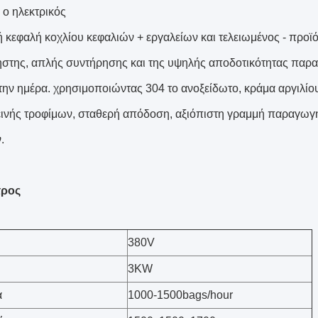
 ο ηλεκτρικός
ή κεφαλή κοχλίου κεφαλιών + εργαλείων και τελειωμένος - προ
ηστης, απλής συντήρησης και της υψηλής αποδοτικότητας παρα
την ημέρα. χρησιμοποιώντας 304 το ανοξείδωτο, κράμα αργιλίου
εινής τροφίμων, σταθερή απόδοση, αξιόπιστη γραμμή παραγωγή
.
τρος
380V
3KW
α
1000-1500bags/hour