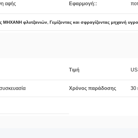
νη αφής
Εφαρμογή::
ποτ
,
ας ΜΗΧΑΝΗ φλυτζανιών
Γεμίζοντας και σφραγίζοντας μηχανή υγρ
Τιμή
US
 συσκευασία
Χρόνος παράδοσης
30 