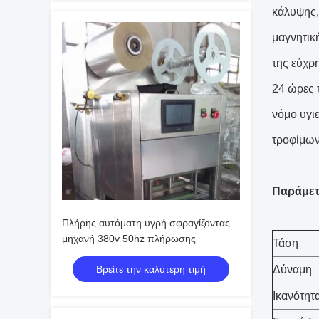
κάλυψης,
μαγνητικ
της εύχρ
24 ώρες 
νόμο υγι
τροφίμων
Παράμε
Πλήρης αυτόματη υγρή σφραγίζοντας
μηχανή 380v 50hz πλήρωσης
Τάση
Βρείτε την καλύτερη τιμή
Δύναμη
Ικανότητ