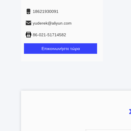
18621930091
yuderek@aliyun.com
86-021-51714582
Επικοινωνήστε τώρα