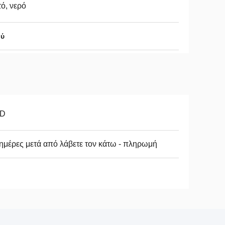
ό, νερό
ού
D
ημέρες μετά από λάβετε τον κάτω - πληρωμή