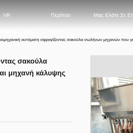
VR
Περίπου
Μας Ελάτε Σε Ε
Παρουσιάστε
Εμείς
Με
ιομηχανική αυτόματη σφραγίζοντας σακούλα σωλήνων μηχανών που γεμ
οντας σακούλα
αι μηχανή κάλυψης