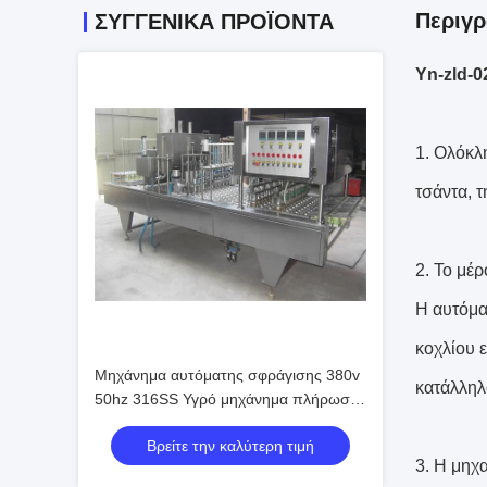
Περιγρ
ΣΥΓΓΕΝΙΚΆ ΠΡΟΪΌΝΤΑ
Yn-zld-
1. Ολόκλη
τσάντα, 
2. Το μέρ
Η αυτόμα
κοχλίου ε
Μηχάνημα αυτόματης σφράγισης 380v
κατάλληλ
50hz 316SS Υγρό μηχάνημα πλήρωσης
και σφράγισης
Βρείτε την καλύτερη τιμή
3. Η μηχ