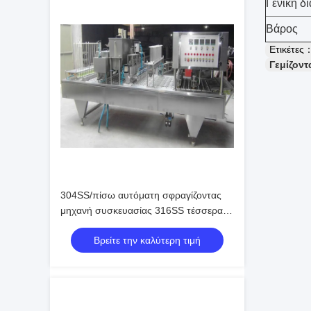
Γενική δ
Βάρος
Ετικέτες
Γεμίζοντ
304SS/πίσω αυτόματη σφραγίζοντας
μηχανή συσκευασίας 316SS τέσσερα
πάροδοι
Βρείτε την καλύτερη τιμή