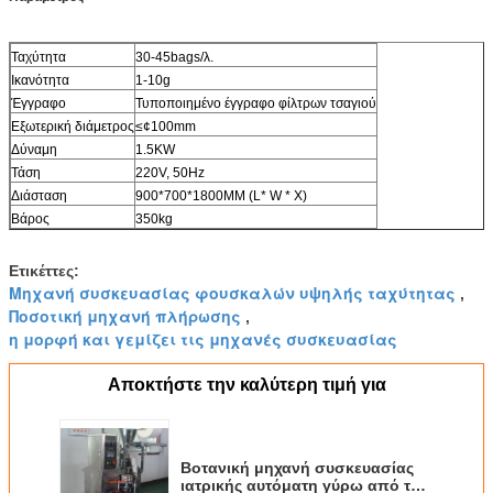
Ταχύτητα
30-45bags/λ.
Ικανότητα
1-10g
Έγγραφο
Τυποποιημένο έγγραφο φίλτρων τσαγιού
Εξωτερική διάμετρος
≤¢100mm
Δύναμη
1.5KW
Τάση
220V, 50Hz
Διάσταση
900*700*1800MM (L* W * Χ)
Βάρος
350kg
Ετικέττες:
Μηχανή συσκευασίας φουσκαλών υψηλής ταχύτητας
,
Ποσοτική μηχανή πλήρωσης
,
η μορφή και γεμίζει τις μηχανές συσκευασίας
Αποκτήστε την καλύτερη τιμή για
Βοτανική μηχανή συσκευασίας
ιατρικής αυτόματη γύρω από τη