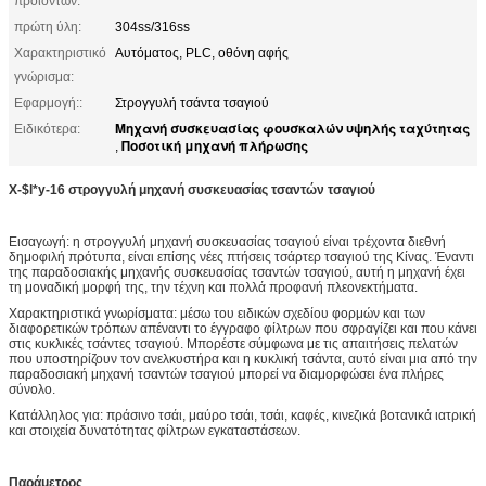
προϊόντων:
πρώτη ύλη:
304ss/316ss
Χαρακτηριστικό
Αυτόματος, PLC, οθόνη αφής
γνώρισμα:
Εφαρμογή::
Στρογγυλή τσάντα τσαγιού
Μηχανή συσκευασίας φουσκαλών υψηλής ταχύτητας
Ειδικότερα:
Ποσοτική μηχανή πλήρωσης
,
X-$l*y-16 στρογγυλή μηχανή συσκευασίας τσαντών τσαγιού
Εισαγωγή: η στρογγυλή μηχανή συσκευασίας τσαγιού είναι τρέχοντα διεθνή
δημοφιλή πρότυπα, είναι επίσης νέες πτήσεις τσάρτερ τσαγιού της Κίνας. Έναντι
της παραδοσιακής μηχανής συσκευασίας τσαντών τσαγιού, αυτή η μηχανή έχει
τη μοναδική μορφή της, την τέχνη και πολλά προφανή πλεονεκτήματα.
Χαρακτηριστικά γνωρίσματα: μέσω του ειδικών σχεδίου φορμών και των
διαφορετικών τρόπων απέναντι το έγγραφο φίλτρων που σφραγίζει και που κάνει
στις κυκλικές τσάντες τσαγιού. Μπορέστε σύμφωνα με τις απαιτήσεις πελατών
που υποστηρίζουν τον ανελκυστήρα και η κυκλική τσάντα, αυτό είναι μια από την
παραδοσιακή μηχανή τσαντών τσαγιού μπορεί να διαμορφώσει ένα πλήρες
σύνολο.
Κατάλληλος για: πράσινο τσάι, μαύρο τσάι, τσάι, καφές, κινεζικά βοτανικά ιατρική
και στοιχεία δυνατότητας φίλτρων εγκαταστάσεων.
Παράμετρος