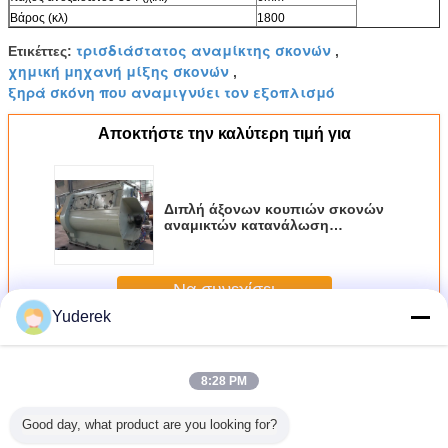
Βάρος (κλ)
1800
τρισδιάστατος αναμίκτης σκονών
Ετικέττες:
,
χημική μηχανή μίξης σκονών
,
ξηρά σκόνη που αναμιγνύει τον εξοπλισμό
Αποκτήστε την καλύτερη τιμή για
Διπλή άξονων κουπιών σκονών
αναμικτών κατανάλωση
ενέργειας μηχανών μικρή 500
G/Cm3
Να συνεχίσει
Yuderek
Μηχανή αναμικτών σκονών
Περισσότεροι
8:28 PM
Good day, what product are you looking for?