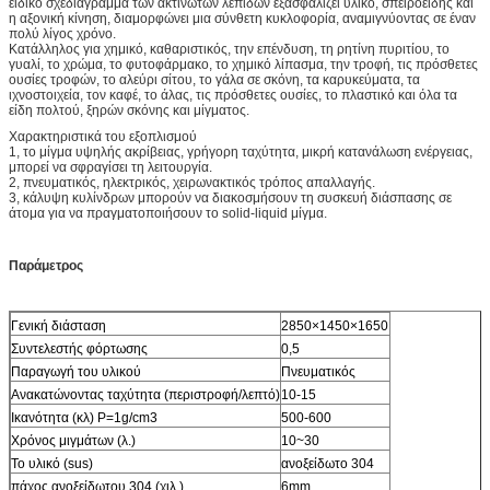
ειδικό σχεδιάγραμμα των ακτινωτών λεπίδων εξασφαλίζει υλικό, σπειροειδής και
η αξονική κίνηση, διαμορφώνει μια σύνθετη κυκλοφορία, αναμιγνύοντας σε έναν
πολύ λίγος χρόνο.
Κατάλληλος για χημικό, καθαριστικός, την επένδυση, τη ρητίνη πυριτίου, το
γυαλί, το χρώμα, το φυτοφάρμακο, το χημικό λίπασμα, την τροφή, τις πρόσθετες
ουσίες τροφών, το αλεύρι σίτου, το γάλα σε σκόνη, τα καρυκεύματα, τα
ιχνοστοιχεία, τον καφέ, το άλας, τις πρόσθετες ουσίες, το πλαστικό και όλα τα
είδη πολτού, ξηρών σκόνης και μίγματος.
Χαρακτηριστικά του εξοπλισμού
1, το μίγμα υψηλής ακρίβειας, γρήγορη ταχύτητα, μικρή κατανάλωση ενέργειας,
μπορεί να σφραγίσει τη λειτουργία.
2, πνευματικός, ηλεκτρικός, χειρωνακτικός τρόπος απαλλαγής.
3, κάλυψη κυλίνδρων μπορούν να διακοσμήσουν τη συσκευή διάσπασης σε
άτομα για να πραγματοποιήσουν το solid-liquid μίγμα.
Παράμετρος
Γενική διάσταση
2850×1450×1650
Συντελεστής φόρτωσης
0,5
Παραγωγή του υλικού
Πνευματικός
Ανακατώνοντας ταχύτητα (περιστροφή/λεπτό)
10-15
Ικανότητα (κλ) P=1g/cm3
500-600
Χρόνος μιγμάτων (λ.)
10~30
Το υλικό (sus)
ανοξείδωτο 304
πάχος ανοξείδωτου 304 (χιλ.)
6mm