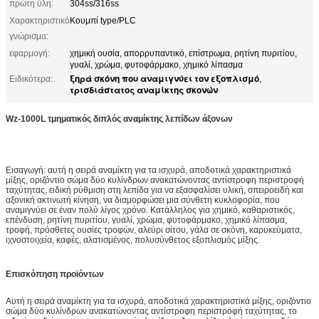
πρώτη ύλη:
304ss/316ss
Χαρακτηριστικό
Κουμπί type/PLC
γνώρισμα:
εφαρμογή:
χημική ουσία, απορρυπαντικό, επίστρωμα, ρητίνη πυριτίου,
γυαλί, χρώμα, φυτοφάρμακο, χημικό λίπασμα
ξηρά σκόνη που αναμιγνύει τον εξοπλισμό
Ειδικότερα:
,
τρισδιάστατος αναμίκτης σκονών
Wz-1000L τμηματικός διπλός αναμίκτης λεπίδων άξονων
Εισαγωγή: αυτή η σειρά αναμίκτη για τα ισχυρά, αποδοτικά χαρακτηριστικά
μίξης, οριζόντιο σώμα δύο κυλίνδρων ανακατώνοντας αντίστροφη περιστροφή
ταχύτητας, ειδική ρύθμιση στη λεπίδα για να εξασφαλίσει υλική, σπειροειδή και
αξονική ακτινωτή κίνηση, να διαμορφώσει μια σύνθετη κυκλοφορία, που
αναμιγνύει σε έναν πολύ λίγος χρόνο. Κατάλληλος για χημικό, καθαριστικός,
επένδυση, ρητίνη πυριτίου, γυαλί, χρώμα, φυτοφάρμακο, χημικό λίπασμα,
τροφή, πρόσθετες ουσίες τροφών, αλεύρι σίτου, γάλα σε σκόνη, καρυκεύματα,
ιχνοστοιχεία, καφές, αλατισμένος, πολυσύνθετος εξοπλισμός μίξης.
Επισκόπηση προϊόντων
Αυτή η σειρά αναμίκτη για τα ισχυρά, αποδοτικά χαρακτηριστικά μίξης, οριζόντιο
σώμα δύο κυλίνδρων ανακατώνοντας αντίστροφη περιστροφή ταχύτητας, το