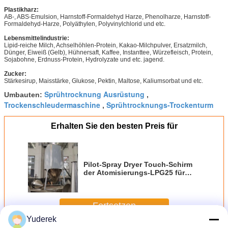
Plastikharz:
AB-, ABS-Emulsion, Harnstoff-Formaldehyd Harze, Phenolharze, Harnstoff-
Formaldehyd-Harze, Polyäthylen, Polyvinylchlorid und etc.
Lebensmittelindustrie:
Lipid-reiche Milch, Achselhöhlen-Protein, Kakao-Milchpulver, Ersatzmilch,
Dünger, Eiweiß (Gelb), Hühnersaft, Kaffee, Instanttee, Würzefleisch, Protein,
Sojabohne, Erdnuss-Protein, Hydrolyzate und etc. jagend.
Zucker:
Stärkesirup, Maisstärke, Glukose, Pektin, Maltose, Kaliumsorbat und etc.
Sprühtrocknung Ausrüstung
Umbauten:
,
Trockenschleudermaschine
Sprühtrocknungs-Trockenturm
,
Erhalten Sie den besten Preis für
Pilot-Spray Dryer Touch-Schirm
der Atomisierungs-LPG25 für
Industrie
Fortsetzen
Yuderek