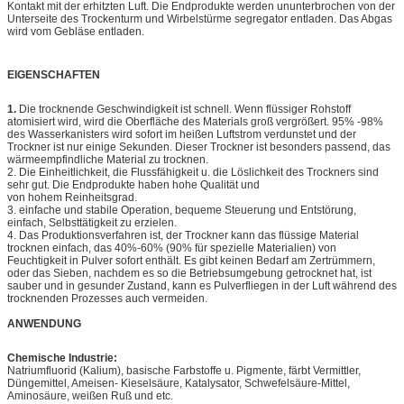
Kontakt mit der erhitzten Luft. Die Endprodukte werden ununterbrochen von der
Unterseite des Trockenturm und Wirbelstürme segregator entladen. Das Abgas
wird vom Gebläse entladen.
EIGENSCHAFTEN
1.
Die trocknende Geschwindigkeit ist schnell. Wenn flüssiger Rohstoff
atomisiert wird, wird die Oberfläche des Materials groß vergrößert. 95% -98%
des Wasserkanisters wird sofort im heißen Luftstrom verdunstet und der
Trockner ist nur einige Sekunden. Dieser Trockner ist besonders passend, das
wärmeempfindliche Material zu trocknen.
2. Die Einheitlichkeit, die Flussfähigkeit u. die Löslichkeit des Trockners sind
sehr gut. Die Endprodukte haben hohe Qualität und
von hohem Reinheitsgrad.
3. einfache und stabile Operation, bequeme Steuerung und Entstörung,
einfach, Selbsttätigkeit zu erzielen.
4. Das Produktionsverfahren ist, der Trockner kann das flüssige Material
trocknen einfach, das 40%-60% (90% für spezielle Materialien) von
Feuchtigkeit in Pulver sofort enthält. Es gibt keinen Bedarf am Zertrümmern,
oder das Sieben, nachdem es so die Betriebsumgebung getrocknet hat, ist
sauber und in gesunder Zustand, kann es Pulverfliegen in der Luft während des
trocknenden Prozesses auch vermeiden.
ANWENDUNG
Chemische Industrie:
Natriumfluorid (Kalium), basische Farbstoffe u. Pigmente, färbt Vermittler,
Düngemittel, Ameisen- Kieselsäure, Katalysator, Schwefelsäure-Mittel,
Aminosäure, weißen Ruß und etc.