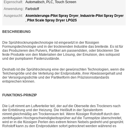
Eigenschaft:
Automatisch, PLC, Touch Screen
Anwendung::
Farbstoff
Atomisierungs-Pilot Spray Dryer
Industrie-Pilot Spray Dryer
Ausgesucht:
,
Pilot Scale Spray Dryer LPG25
,
BESCHREIBUNG
Die Sprühtrocknungstechnologie ist eingesetzt in der flüssigen
Formungstechnologie und in der trocknenden Industrie das breiteste. Es ist für
das Produzieren des Pulvers, Partikel am passendsten, oder blockieren Sie
feste Produkte von den Materialien der Lösung, der Emulsion, des soliquoid
und der pumpbaren Pastenzustände.
Deshalb ist die Sprühtrocknung eine der gewünschten Technologien, wenn die
Teilchengröße und die Verteilung der Endprodukte, ihrer Abwässergehalt und
der Versorgungsdichte und der Partikelform den Präzisionsstandards
entsprechen können.
FUNKTIONS-PRINZIP
Die Luft nimmt am Luftverteiler teil, der auf die Oberseite des Trockners nach
der Entstörung und der Heizung. Die Heißluft in der Spiralenform
nimmt gleichmäßig am Trockenraum teil. Wenn flüssiger Rohstoff durch den
zentrifugalen Hochgeschwindigkeitssprüher auf die Turmspitze überschreitet,
wird er in die flüssigen Perlen des extrem feinen Nebels gedreht und gesprüht.
Rohstoff kann zu den Endprodukten sofort getrocknet werden während es