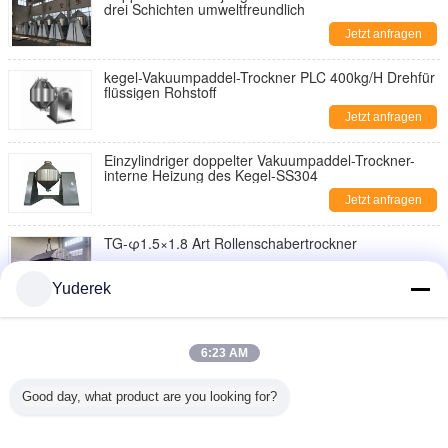
drei Schichten umweltfreundlich
Jetzt anfragen
kegel-Vakuumpaddel-Trockner PLC 400kg/H Drehfür
flüssigen Rohstoff
Jetzt anfragen
Einzylindriger doppelter Vakuumpaddel-Trockner-
interne Heizung des Kegel-SS304
Jetzt anfragen
TG-φ1.5×1.8 Art Rollenschabertrockner
Jetzt anfragen
Yuderek
KEGEL-Vakuumtrockner des Q345R-Rollen-Schaber-
RVPD Drehmit Trockenmittel
6:23 AM
Jetzt anfragen
Good day, what product are you looking for?
Saure RVD-Drehvakuumtrockner-Antihuminkorrosion