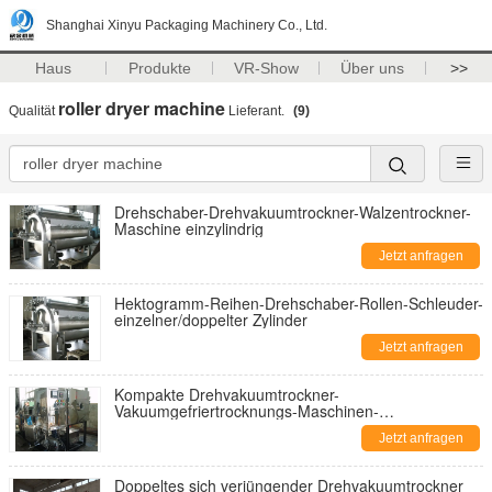
Shanghai Xinyu Packaging Machinery Co., Ltd.
Haus
Produkte
VR-Show
Über uns
>>
roller dryer machine
Qualität
Lieferant.
(9)
Drehschaber-Drehvakuumtrockner-Walzentrockner-
Maschine einzylindrig
Jetzt anfragen
Hektogramm-Reihen-Drehschaber-Rollen-Schleuder-
einzelner/doppelter Zylinder
Jetzt anfragen
Kompakte Drehvakuumtrockner-
Vakuumgefriertrocknungs-Maschinen-
Energieeinsparung
Jetzt anfragen
Doppeltes sich verjüngender Drehvakuumtrockner