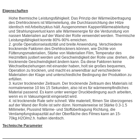
Eigenschaften
Hohe thermische Leistungsfähigkeit. Das Prinzip der Wärmeübertragung
des Drehtrockners ist Wärmeleitung, die Durchlassrichtung der Hitze
identisch mit Arbeitszyklus hält. Ausgenommen KappenWärmeableitung
und Strahlungsverlust kann alle Wärmeenergie für die Verdunstung von
nassen Materialien auf der Wand der Rolle verwendet werden. Thermische
Leistungsfähigkeit konnte 80%-90% erreichen.
2. große Operationselastizität und breite Anwendung. Verschiedene
trocknende Faktoren des Drehtrockners können, wie Dichte von
Fütterungsmaterialien, Stärke von Materialien Film, Temperatur des
Heizmittels justiert werden und Geschwindigkeit der Rolle usw. drehen, die
trocknende Geschwindigkeit ändern kann. Da diese Faktoren keine
Wechselbeziehungen mit einander haben, holt sie großes bequemes,
Operation zu trocknen, und macht es anwendbar auf verschiedene
Materialien der Klage und unterschiedliche Bedingung der Produktion zu
erfüllen.
3. kurzer trocknender Zeitraum. Der trocknende Zeitraum des Materials ist
normalerweise 10 bis 15 Sekunden, also ist es für wärmeempfindliches
Material passend. Es kann unter weniger Druckbedingung auch arbeiten,
wenn es in Vakuumgerät eingesetzt wird.
4. ist trocknende Rate sehr schnell. Wie materiell, filmen Sie überzogenes
auf der Wand der Rolle ist sehr dünn. Normalerweise ist Stärke 0.3-1.5
Millimeter, Plussind Wärme- und Stoffübertragung Richtung, die
Verdampfungskapazität auf der Oberfläche des Filmes kann an 15-
70kg.H2O/m2.h. halten identisch.
Technische Parameter