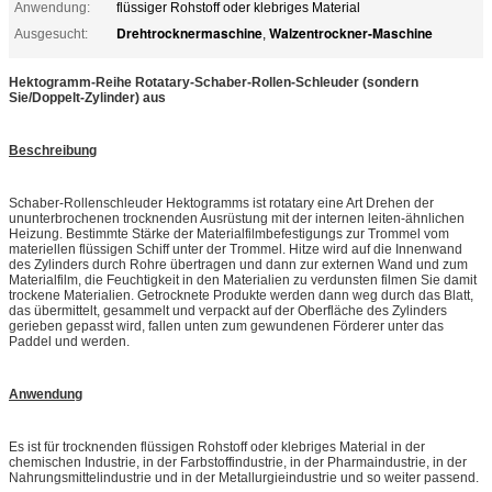
Anwendung:
flüssiger Rohstoff oder klebriges Material
Drehtrocknermaschine
Walzentrockner-Maschine
Ausgesucht:
,
Hektogramm-Reihe Rotatary-Schaber-Rollen-Schleuder (sondern
Sie/Doppelt-Zylinder) aus
Beschreibung
Schaber-Rollenschleuder Hektogramms ist rotatary eine Art Drehen der
ununterbrochenen trocknenden Ausrüstung mit der internen leiten-ähnlichen
Heizung. Bestimmte Stärke der Materialfilmbefestigungs zur Trommel vom
materiellen flüssigen Schiff unter der Trommel. Hitze wird auf die Innenwand
des Zylinders durch Rohre übertragen und dann zur externen Wand und zum
Materialfilm, die Feuchtigkeit in den Materialien zu verdunsten filmen Sie damit
trockene Materialien. Getrocknete Produkte werden dann weg durch das Blatt,
das übermittelt, gesammelt und verpackt auf der Oberfläche des Zylinders
gerieben gepasst wird, fallen unten zum gewundenen Förderer unter das
Paddel und werden.
Anwendung
Es ist für trocknenden flüssigen Rohstoff oder klebriges Material in der
chemischen Industrie, in der Farbstoffindustrie, in der Pharmaindustrie, in der
Nahrungsmittelindustrie und in der Metallurgieindustrie und so weiter passend.