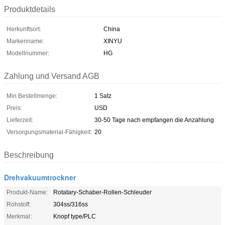
Produktdetails
Herkunftsort:
China
Markenname:
XINYU
Modellnummer:
HG
Zahlung und Versand AGB
Min Bestellmenge:
1 Satz
Preis:
USD
Lieferzeit:
30-50 Tage nach empfangen die Anzahlung
Versorgungsmaterial-Fähigkeit:
20
Beschreibung
Drehvakuumtrockner
Produkt-Name:
Rotatary-Schaber-Rollen-Schleuder
Rohstoff:
304ss/316ss
Merkmal:
Knopf type/PLC