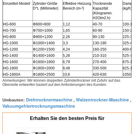
Einzelteil-Modell
Zylinder-Größe
Effektive Heizung
Trocknende
Dampf
D*L (Millimeter)
Bereich (m-²)
Kapazität
(kg/h)
(Kilogramm.
H2O/m2.h)
HG-600
Φ600×800
1,12
40-70
100-1
HG-700
Φ700×1000
1,65
60-90
150-2
HG-800
Φ800×1200
2,26
90-130
225-3
HG-1000
Φ1000×1400
3,3
130-190
325-4
HG-1200
Φ1200×1500
4,24
160-250
400-6
HG-1400
Φ1400×1600
5,28
210-310
525-7
HG-1600
Φ1600×1800
6,79
270-400
675-1
HG-1800
Φ1800×2000
8,48
330-500
825-1
HG-1800A
Φ1800×2500
10,6
420-630
1050-
Anmerkungen: Wir können doppelten Zylindertrockner mit Zufuhr auf das
Oberseite entwerfen basiert auf den Anforderungen des Kunden.
Drehtrocknermaschine
Walzentrockner-Maschine
Umbauten:
,
,
Vakuumgefriertrocknungsmaschine
Erhalten Sie den besten Preis für