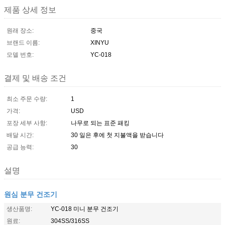
제품 상세 정보
원래 장소:
중국
브랜드 이름:
XINYU
모델 번호:
YC-018
결제 및 배송 조건
최소 주문 수량:
1
가격:
USD
포장 세부 사항:
나무로 되는 표준 패킹
배달 시간:
30 일은 후에 첫 지불액을 받습니다
공급 능력:
30
설명
원심 분무 건조기
생산품명:
YC-018 미니 분무 건조기
원료:
304SS/316SS