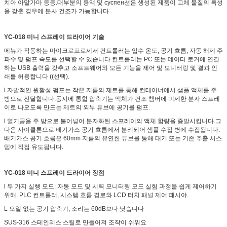
치아 아말가마 등등.대부분의 용액 및 суспен션은 생성된 제품이 고체 물질의 특성
을 갖춘 경우에 분사 건조가 가능합니다..
YC-018
미니 스프레이 드라이어 기술
메뉴가 작동하는 마이크로프로세서 컨트롤러는 입수 온도, 공기 흐름, 자동 해제 주
파수 및 펌프 속도를 선택할 수 있습니다.컨트롤러는 PC 또는 데이터 로거에 연결
하는 USB 출력을 갖추고 소프트웨어와 모든 기능을 제어 및 모니터링 및 결과 인
쇄를 허용합니다 ((선택).
l 자발적인 원활성 펌프는 작은 지름의 제트를 통해 컨테이너에서 샘플 액체를 주
방으로 전달합니다.동시에 통합 압축기는 액체가 건조 챔버에 미세한 분자 스프레
이로 나오도록 만드는 제트의 외부 튜브에 공기를 펌프.
l 열기공을 주 방으로 불어넣어 분자화된 스프레이의 액체 함량을 증발시킵니다.그
다음 사이클론으로 배기가스 공기 흐름에서 분리되어 샘플 수집 병에 수집됩니다.
배기가스 공기 흐름은 60mm 지름의 유연한 튜브를 통해 대기 또는 기존 추출 시스
템에 직접 유도됩니다.
YC-018 미니 스프레이 드라이어 장점
l 두 가지 실행 모드: 자동 모드 및 시력 모니터링 모드 실험 과정을 쉽게 제어하기
위해. PLC 컨트롤러, 시스템 흐름 경로와 LCD 터치 패널 제어 패시야.
L 오일 없는 공기 압축기, 소리는 60dB보다 낮습니다
SUS-316 스테인리스 스틸로 만들어져 조작이 쉬워요