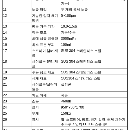
가능)
11
노즐 타입
두 개의 유체 노즐
12
가능한 입자 크기
5~100μm
범위
13
평균 거주 기간
10.0-1.5초
14
작동 모드
자동/수동
15
최대 샘플 공급량
3000ml/hr
16
최소 표본 부피
100ml
17
스프레이 챔버 재
SUS 304 스테인리스 스틸
료
18
사이클론 분리 재
SUS 304 스테인리스 스틸
료
19
수용 탱크 재료
SUS 304 스테인리스 스틸
20
시체 재료
SUS304 스테인리스 스틸
21
사이클론/실린더
실리콘
밀봉
22
차단 해제
자동
23
소음
<60db
24
크기
950*750*1700
25
무게
150kg
26
표시
열, 스프레이, 펌프, 공기 압력, 해제 차단기
주파수 7 인치 LCD 디스플레이