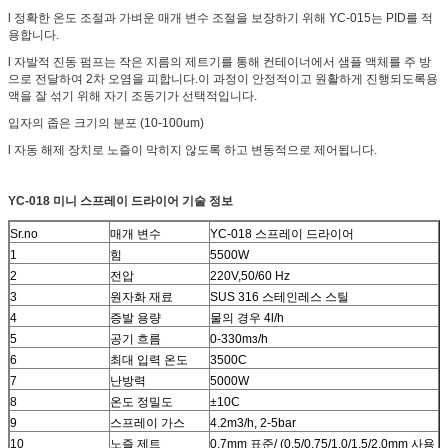
l 정확한 온도 조절과 가벼운 매개 변수 조절을 보장하기 위해 YC-015는 PID를 적
용합니다.
l 자발적 진동 펌프는 작은 지름의 제트기를 통해 컨테이너에서 샘플 액체를 주 방
으로 전달하여 2차 오염을 피합니다.이 과정이 안정적이고 원활하게 진행되도록용
액을 잘 섞기 위해 자기 조동기가 선택적입니다.
입자의 좁은 크기의 분포 (10-100um)
l 자동 해제 장치로 노즐이 막히지 않도록 하고 변동적으로 제어됩니다.
YC-018
미니 스프레이 드라이어 기술 정보
Sr.no
매개 변수
YC-018 스프레이 드라이어
1
힘
5500W
2
전압
220V,50/60 Hz
3
원자화 재료
SUS 316 스테인레스 스틸
4
증발 용량
물의 경우 4l/h
5
공기 흐름
0-330mɜ/h
6
최대 입력 온도
3500C
7
난방력
5000W
8
온도 정밀도
±10C
9
스프레이 가스
4.2m3/h, 2-5bar
10
노즐 제트
0.7mm 표준/ (0.5/0.75/1.0/1.5/2.0mm 사용