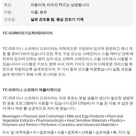
특징:
자동이게, 터치인 PLC는 상영됩니다
적용::
식품, 분유
살포 건조용 탑
원심 건조기 기계
강조점:
,
YC-018
M
이
S
기도하라
D
라이어
YC-018 미니 스프레이 드라이어는 자체적으로 구성되어 있으며 완전하고 즉시 작
동 할 준비가되어 있습니다.모든 주요 구성 요소는 스테인리스 스틸 캐비닛 안에 배
치되어 있으며 단위는 벤치 상자 또는 선택적 스테인리스 스틸 서드에서 사용할 수
있습니다이 시스템은 키보드 옆에 서서, 터치 가이드 모드의 다채로운 크리스탈 화
면으로 작동하도록 설계되었으며, 두 가지 동작 모드를 허용했습니다.실험 과정을
쉽게 제어하기 위해 시력 모니터링 모드.
YC-018미니 스프레이 애플리케이션
YC-018 미니 스프레이 드라이어는 자유 흐르는 분말 샘플의 생산이 필요한 광범위
한 응용 프로그램에서 사용할 수 있습니다 ((10-120μm).이 기술 은 다음 과 같은 분
야 에서 재료 를 성공적으로 처리 해 왔습니다.:
Beverages • Flavours and Colourings • Milk and Egg Products • Plant and
Vegetable Extracts • Pharmaceuticals • Heat Sensitive Materials • Plastics •
Polymers and Resins • Perfumes • Ceramics and Advanced Materials •
비누 및 세척제품 • 피 • 염료제품 • 식품 • 접착제 • 산화물 • 섬유제품 • 뼈, 치아 및