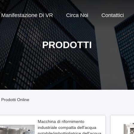
Manifestazione Di VR
Circa Noi
Contattici
PRODOTTI
Prodotti Online
Macchina di rifornimento
industriale compatta dell'acqua
potabile/imbottigliatrice dell'acqua