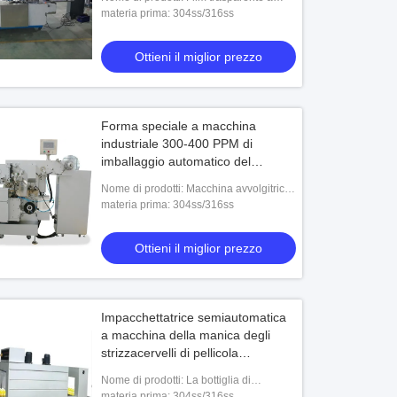
macchina tridimensionale di imballaggio
materia prima: 304ss/316ss
automatico
Ottieni il miglior prezzo
Forma speciale a macchina
industriale 300-400 PPM di
imballaggio automatico del
cioccolato
Nome di prodotti: Macchina avvolgitrice
del cioccolato speciale di forma di SL-
materia prima: 304ss/316ss
SBZB450S
catore di spruzzo centrifugo
Macchina di asciugatura a spruzzo 
Ottieni il miglior prezzo
mizzatore d'energia/essiccatore di
maltodextrina su misura
zo del pomodoro acciaio
Ottieni il miglior prezzo
Ottieni il miglior prezzo
idabile
Impacchettatrice semiautomatica
a macchina della manica degli
strizzacervelli di pellicola
d'imballaggio degli strizzacervelli
Nome di prodotti: La bottiglia di
del PE
BZJ5038B che imballa il film
materia prima: 304ss/316ss