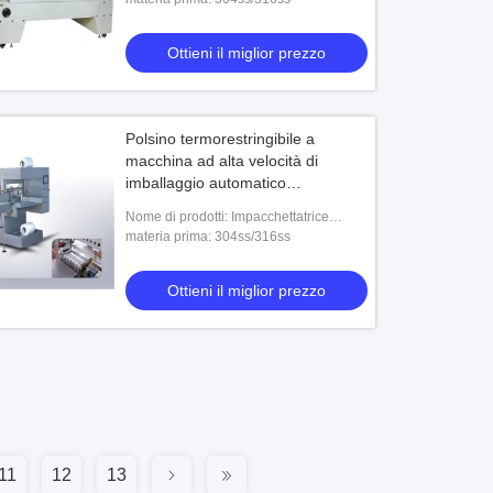
semiautomatico dell'involucro della
manica e del PE di
Ottieni il miglior prezzo
Polsino termorestringibile a
macchina ad alta velocità di
imballaggio automatico
300x200x300 millimetro LC-500
Nome di prodotti: Impacchettatrice
termorestringibile del polsino LC-500
materia prima: 304ss/316ss
Ottieni il miglior prezzo
11
12
13