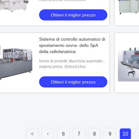
Ottieni il miglior prezzo
Sistema di controllo automatico di
spostamento sovra- dello SpA
della cellofanatrice
Nome di prodotti: Macchina automatica
del riavvolgimento del cellofan del
materia prima: 304ss/316ss
fazzoletto per il trucco di TMP-300Z
Ottieni il miglior prezzo
6
7
8
9
10