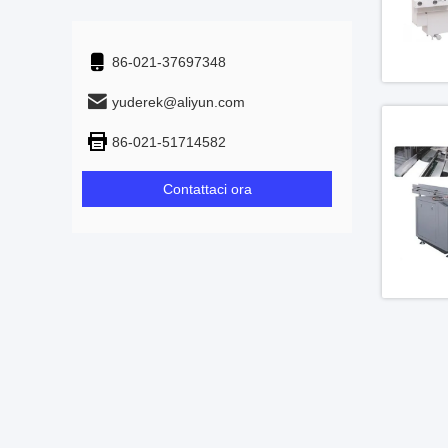
86-021-37697348
yuderek@aliyun.com
86-021-51714582
Contattaci ora