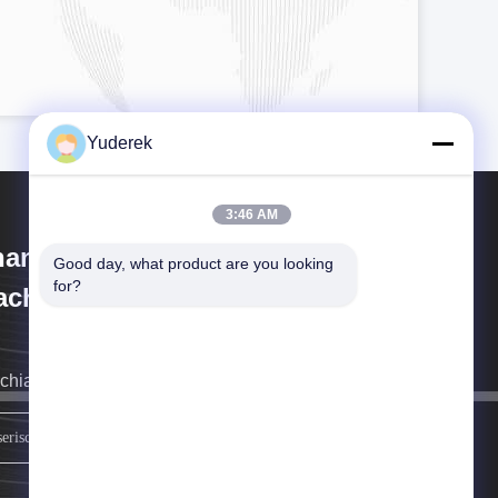
Yuderek
3:46 AM
anghai Xinyu Packaging
Good day, what product are you looking 
for?
chinery Co., Ltd.
richiameremo il prima possibile.
iscriviti.