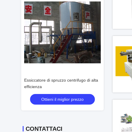
pruzzo di
Essiccatore di spruzzo centrifugo di alta
Controllo centrif
efficienza
dell'essiccaggio
dell'essiccatore 
rezzo
Ottieni il miglior prezzo
Ottieni 
professionale
CONTATTACI