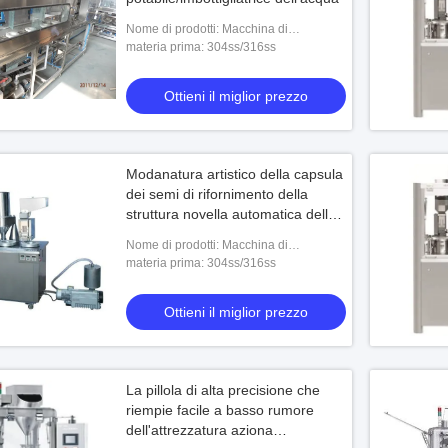
Nome di prodotti: Macchina di
rifornimento dell'acqua potabile QGF-
materia prima: 304ss/316ss
100
Ottieni il miglior prezzo
Modanatura artistico della capsula
dei semi di rifornimento della
struttura novella automatica della
macchina 25000 Pcs/H
Nome di prodotti: Macchina di
rifornimento semiautomatica della
materia prima: 304ss/316ss
capsula di CGN-208D
Ottieni il miglior prezzo
La pillola di alta precisione che
riempie facile a basso rumore
dell'attrezzatura aziona