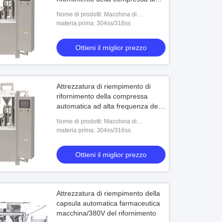
220V 50Hz GMP
Nome di prodotti: Macchina di
rifornimento automatica della capsula
materia prima: 304ss/316ss
NJP-200
Ottieni il miglior prezzo
Attrezzatura di riempimento di
rifornimento della compressa
automatica ad alta frequenza della
macchina 2.2KW
Nome di prodotti: Macchina di
rifornimento automatica della capsula
materia prima: 304ss/316ss
NJP-400
Ottieni il miglior prezzo
Attrezzatura di riempimento della
capsula automatica farmaceutica
macchina/380V del rifornimento