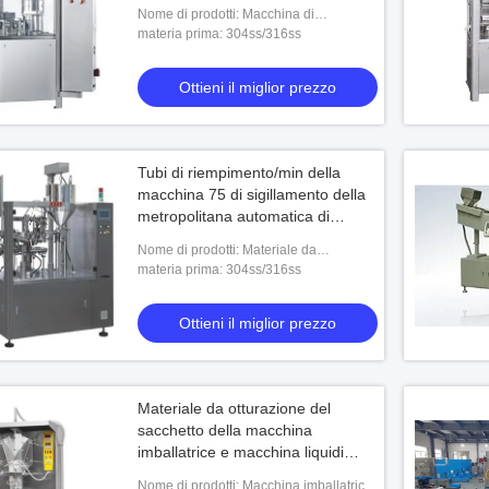
840×960×1800 millimetro
Nome di prodotti: Macchina di
rifornimento automatica della capsula
materia prima: 304ss/316ss
NJP-800
Ottieni il miglior prezzo
Tubi di riempimento/min della
macchina 75 di sigillamento della
metropolitana automatica di
alluminio di alta efficienza
Nome di prodotti: Materiale da
otturazione di plastica della
materia prima: 304ss/316ss
metropolitana di GF-80D e della
metropolitana dell'allumi
Ottieni il miglior prezzo
Materiale da otturazione del
sacchetto della macchina
imballatrice e macchina liquidi
automatici commerciali di
Nome di prodotti: Macchina imballatrice