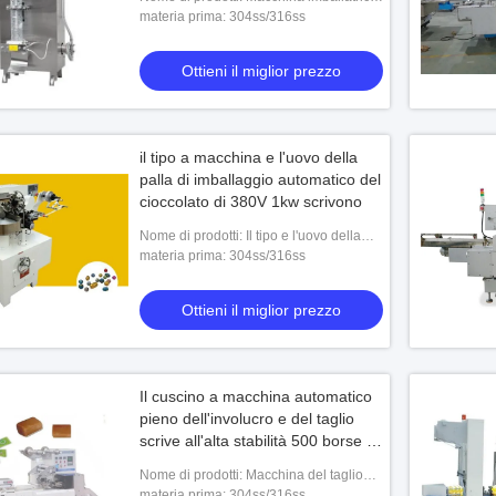
sigillamento
liquida automatica SJ-1000
materia prima: 304ss/316ss
Ottieni il miglior prezzo
il tipo a macchina e l'uovo della
palla di imballaggio automatico del
cioccolato di 380V 1kw scrivono
Nome di prodotti: Il tipo e l'uovo della
palla SC-2010 scrivono la macchina
materia prima: 304ss/316ss
avvolgitrice a macchina del cioccolato
ugo dello SpA della torre
Impianto di essiccazione centrifugo
Essic
Ottieni il miglior prezzo
 per polverizzazione
automatico dello spruzzo della macchina
econo
di spruzzo dell'alimento
316SS dell'essiccatore per di latte in
spruz
il miglior prezzo
Ottieni il miglior prezzo
polvere
inoss
Il cuscino a macchina automatico
pieno dell'involucro e del taglio
scrive all'alta stabilità 500 borse a
macchina/min
Nome di prodotti: Macchina del taglio
PQG300 e dell'involucro
materia prima: 304ss/316ss