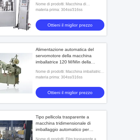
Nome di prodotti: Macchina di
rifornimento automatica della capsula
materia prima: 304ss/316ss
NJP-2000
Ottieni il miglior prezzo
Alimentazione automatica del
servomotore della macchina
imballatrice 120 M/Min della
striscia granulare della gomma
Nome di prodotti: Macchina imballatrice
della striscia granulare della gomma di
materia prima: 304ss/316ss
OW-BZJ
Ottieni il miglior prezzo
Tipo pellicola trasparente a
macchina tridimensionale di
imballaggio automatico per
farmaceutico
Nome di prodotti: Film trasparente a