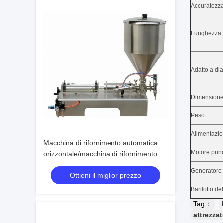
Accuratezza
Lunghezza a
Adatto a di
Dimensione
Peso
Alimentazion
Macchina di rifornimento automatica
Motore prin
orizzontale/macchina di rifornimento
volumetrica pneumatica
Generatore 
Ottieni il miglior prezzo
Barilotto de
Tag：
attrezza