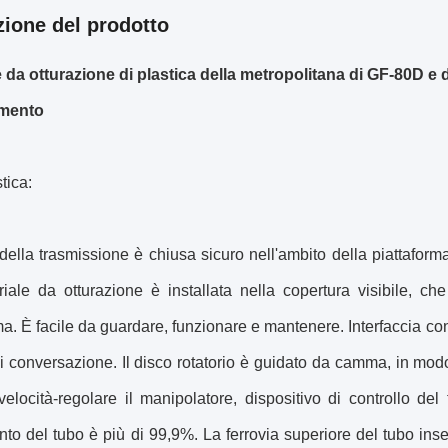
zione del prodotto
e da otturazione di plastica della metropolitana di GF-80D e 
amento
tica:
della trasmissione è chiusa sicuro nell'ambito della piattafor
riale da otturazione è installata nella copertura visibile, c
ma. È facile da guardare, funzionare e mantenere. Interfaccia c
i conversazione. Il disco rotatorio è guidato da camma, in modo d
elocità-regolare il manipolatore, dispositivo di controllo del
to del tubo è più di 99,9%. La ferrovia superiore del tubo ins