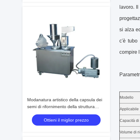
lavoro. I
progettaz
si alza e
c'è tubo 
compire l
Parametri
Modello
Modanatura artistico della capsula dei
semi di rifornimento della struttura
Applicabile
novella automatica della macchina
Ottieni il miglior prezzo
25000 Pcs/H
Capacità d
Volume di 