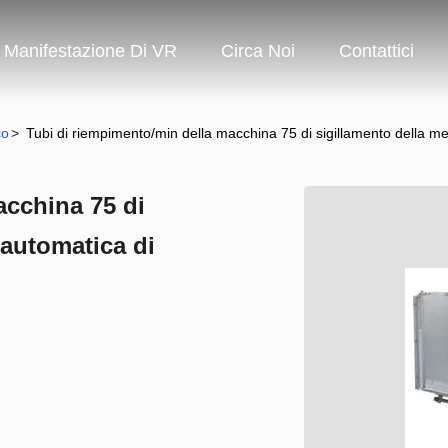
Manifestazione Di VR
Circa Noi
Contattici
co
>
Tubi di riempimento/min della macchina 75 di sigillamento della met
acchina 75 di
 automatica di