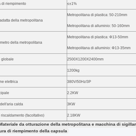
 di riempimento
≤±1%
Metropolitana di plastica: 50-210mm
datta della metropolitana
Metropolitana di alluminio: 50-160mm
Metropolitana di plastica: Φ13-50mm
ametro della metropolitana
Metropolitana di alluminio: Φ13-35mm
 globale
2500X1200X2400mm
1200kg
e elettrica
380V/50Hz/3P
cipale
2.2KW
dell'aria calda
3KW
l riscaldamento (facoltativo)
2.18KW
Materiale da otturazione della metropolitana e macchina di sigill
tura di riempimento della capsula