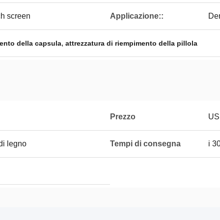
ch screen
Applicazione::
Den
,
mento della capsula
attrezzatura di riempimento della pillola
Prezzo
US
di legno
Tempi di consegna
i 3