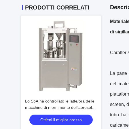
Descri
PRODOTTI CORRELATI
Material
di sigill
Caratteris
La parte 
del mate
piattafor
Lo SpA ha controllato le latte/ora delle
screen, d
macchine di rifornimento dell'aerosol
della valvola della borsa 1200 - 1500
tubo ha v
Ottieni il miglior prezzo
caricamen