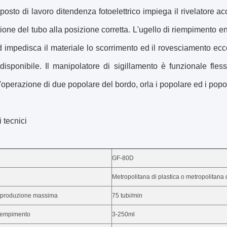
l posto di lavoro ditendenza fotoelettrico impiega il rivelatore a
ione del tubo alla posizione corretta. L'ugello di riempimento e
d impedisca il materiale lo scorrimento ed il rovesciamento ec
disponibile. Il manipolatore di sigillamento è funzionale fle
'operazione di due popolare del bordo, orla i popolare ed i popol
 tecnici
GF-80D
Metropolitana di plastica o metropolitana 
i produzione massima
75 tubi/min
riempimento
3-250ml