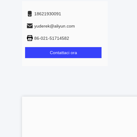
18621930091
yuderek@aliyun.com
86-021-51714582
Contattaci ora