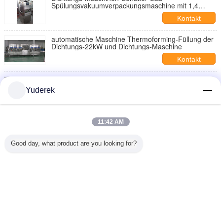
Spülungsvakuumverpackungsmaschine mit 1,4
Kilowatt automatisches
Kontakt
automatische Maschine Thermoforming-Füllung der
Dichtungs-22kW und Dichtungs-Maschine
Kontakt
Volle automatische Dichtungs-Maschinen-flüssige
Füllung und Dichtung bearbeiten 380v 50hz
Yuderek
maschinell
Kontakt
Stehen Sie oben automatische Dichtungs-
11:42 AM
Maschinen-Kunststoffrohr-Füllung und Dichtungs-
Maschine
Kontakt
Good day, what product are you looking for?
2 / 2
Ändern Sie Sprache
German