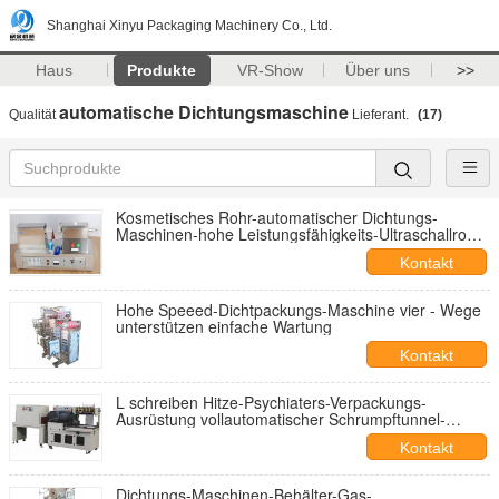
Shanghai Xinyu Packaging Machinery Co., Ltd.
Haus
Produkte
VR-Show
Über uns
>>
automatische Dichtungsmaschine
Qualität
Lieferant.
(17)
Kosmetisches Rohr-automatischer Dichtungs-
Maschinen-hohe Leistungsfähigkeits-Ultraschallrohr-
Eichmeister
Kontakt
Hohe Speeed-Dichtpackungs-Maschine vier - Wege
unterstützen einfache Wartung
Kontakt
L schreiben Hitze-Psychiaters-Verpackungs-
Ausrüstung vollautomatischer Schrumpftunnel-
Verpackmaschine
Kontakt
Dichtungs-Maschinen-Behälter-Gas-