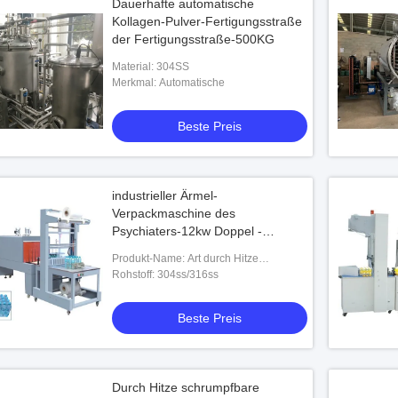
Dauerhafte automatische
Kollagen-Pulver-Fertigungsstraße
der Fertigungsstraße-500KG
Material: 304SS
Merkmal: Automatische
Beste Preis
industrieller Ärmel-
Verpackmaschine des
Psychiaters-12kw Doppel -
Gebläse-Operation
Produkt-Name: Art durch Hitze
schrumpfbare Verpackmaschine des
Rohstoff: 304ss/316ss
Ärmel-BS-6040
Beste Preis
Durch Hitze schrumpfbare