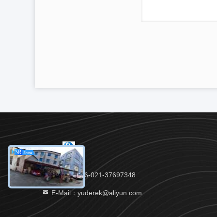
Telefon：86-021-37697348
E-Mail：yuderek@aliyun.com