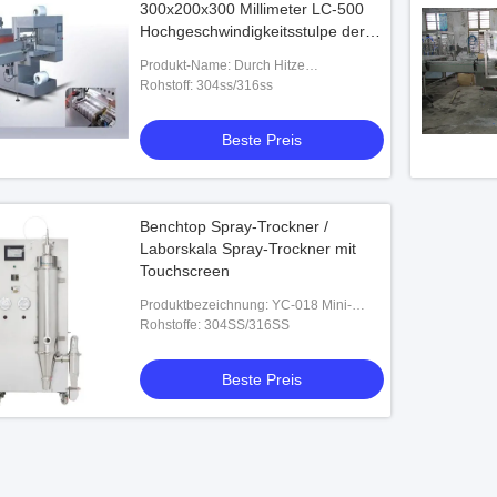
300x200x300 Millimeter LC-500
Hochgeschwindigkeitsstulpe der
automatische Verpackungs-
Produkt-Name: Durch Hitze
Maschinen-
schrumpfbare Verpackmaschine der
Rohstoff: 304ss/316ss
Stulpen-LC-500
Beste Preis
Benchtop Spray-Trockner /
Laborskala Spray-Trockner mit
Touchscreen
Produktbezeichnung: YC-018 Mini-
Sprühtrockner
Rohstoffe: 304SS/316SS
Beste Preis