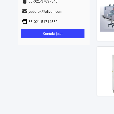
86-021-37697348
yuderek@aliyun.com
86-021-51714582
Kontakt jetzt