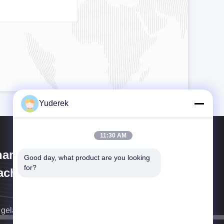
Yuderek
11:30 AM
anghai Xinyu Packaging
Good day, what product are you looking 
for?
chinery Co., Ltd.
 gelangen zurück an Sie so bald wie möglich.