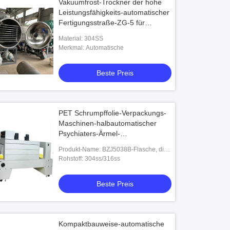
Vakuumfrost-Trockner der hohe
Leistungsfähigkeits-automatischer
Fertigungsstraße-ZG-5 für
Nahrung
Material: 304SS
Merkmal: Automatische
Beste Preis
PET Schrumpffolie-Verpackungs-
Maschinen-halbautomatischer
Psychiaters-Ärmel-
Verpackmaschine
Produkt-Name: BZJ5038B-Flasche, die
halbautomatische Ärmel-Verpackung
Rohstoff: 304ss/316ss
verpacken und BSE5040A-PET filmen
Schrumpfve
Beste Preis
Kompaktbauweise-automatische