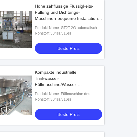
Hohe zähflüssige Flüssigkeits-
Füllung und Dichtungs-
Maschinen-bequeme Installation
für die Pasten-flüssige Art
Produkt-Name: GT2T-2G automatische
industriell
Paste &Liquid Füllmaschine
Rohstoff: 304ss/316ss
Beste Preis
Kompakte industrielle
Trinkwasser-
Füllmaschine/Wasser-
Flaschenabfüllmaschine
Produkt-Name: Füllmaschine des
Trinkwasser-QGF-100
Rohstoff: 304ss/316ss
Beste Preis