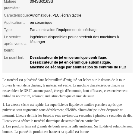
Matière
304SS/316SS
première:
Caractéristique:
Automatique, PLC, écran tactile
Application ::
en céramique
Type:
Par atomisation l'équipement de séchage
Le service
Ingénieurs disponibles pour entretenir des machines à
l'étranger
après-vente a
fourni:
Dessiccateur de jet en céramique centrifuge
Le point fort:
,
Dessiccateur de jet en céramique automatique
,
Machine de séchage par atomisation de contrôle de PLC
Le matériel est pulvérisé dans le brouillard d'exiguïté par le bec sur le dessus de la tour.
Suivez le vent de la chaleur, le matériel est séché. La machine charateristic est haute ne
rassemblent le DRIT, aucune passé, énergie d'économie, haut efficaces, et extensivement
utilisé en nourriture, colorant, industrie chimique et ainsi de suite.
1.
La vitesse sèche est rapide. La superficie du liquide de matière première après que
pulvérisé sera augmentée considérablement, 95-98% d'humidité peut être évaporée au
moment. L'heure de finir les besoins secs environ dix secondes à plusieurs secondes de dix.
Il convient à sécher le matériel thermique de sensibilité en particulier.
2. Les produits finis est granule de boule avec la taille uniforme. Sa fluidité et solubilité sont
bonnes. La pureté du produit est haute et sa qualité est bonne.