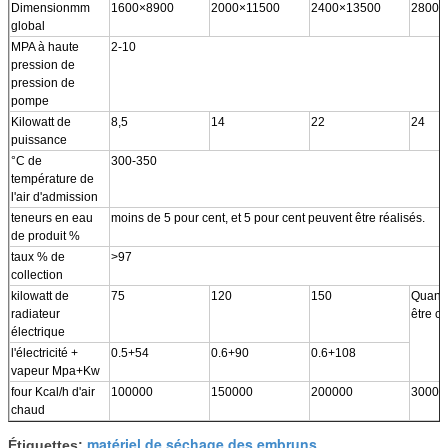
Dimensionmm
1600×8900
2000×11500
2400×13500
2800×
global
MPA à haute
2-10
pression de
pression de
pompe
Kilowatt de
8,5
14
22
24
puissance
°C de
300-350
température de
l'air d'admission
teneurs en eau
moins de 5 pour cent, et 5 pour cent peuvent être réalisés.
de produit %
taux % de
>97
collection
kilowatt de
75
120
150
Quand 
radiateur
être ca
électrique
l'électricité +
0.5+54
0.6+90
0.6+108
vapeur Mpa+Kw
four Kcal/h d'air
100000
150000
200000
30000
chaud
matériel de séchage des embruns
Étiquettes:
,