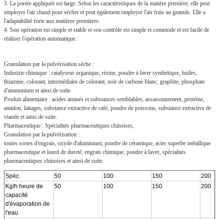
3. La portée appliquée est large. Selon les caractéristiques de la matière première, elle peut
employer l'air chaud pour sécher et peut également employer l'air frais au granule. Elle a
l'adaptabilité forte aux matières premières.
4. Son opération est simple et stable et son contrôle est simple et commode et est facile de
réaliser l'opération automatique.
Granulation par la pulvérisation sèche :
Industrie chimique : catalyseur organique, résine, poudre à laver synthétique, huiles,
thiamine, colorant, intermédiaire de colorant, noir de carbone blanc, graphite, phosphate
d'ammonium et ainsi de suite.
Produit alimentaire : acides aminés et substances semblables, assaisonnement, protéine,
amidon, laitages, substance extractive de café, poudre de poissons, substance extractive de
viande et ainsi de suite.
Pharmaceutique : Spécialités pharmaceutiques chinoises,
Granulation par la pulvérisation :
toutes sortes d'engrais, oxyde d'aluminium, poudre de céramique, acier superbe métallique
pharmaceutique et lourd de dureté, engrais chimique, poudre à laver, spécialités
pharmaceutiques chinoises et ainsi de suite.
Spéc.
50
100
150
200
Kg/h heure de
50
100
150
200
capacité
d'évaporation de
l'eau