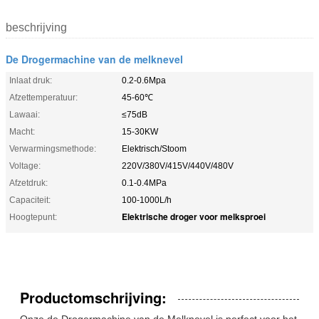
beschrijving
De Drogermachine van de melknevel
Inlaat druk:
0.2-0.6Mpa
Afzettemperatuur:
45-60℃
Lawaai:
≤75dB
Macht:
15-30KW
Verwarmingsmethode:
Elektrisch/Stoom
Voltage:
220V/380V/415V/440V/480V
Afzetdruk:
0.1-0.4MPa
Capaciteit:
100-1000L/h
Elektrische droger voor melksproei
Hoogtepunt:
Productomschrijving:
Onze de Drogermachine van de Melknevel is perfect voor het