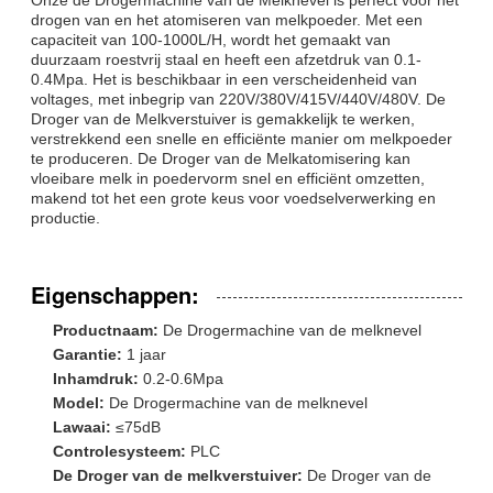
drogen van en het atomiseren van melkpoeder. Met een
capaciteit van 100-1000L/H, wordt het gemaakt van
duurzaam roestvrij staal en heeft een afzetdruk van 0.1-
0.4Mpa. Het is beschikbaar in een verscheidenheid van
voltages, met inbegrip van 220V/380V/415V/440V/480V. De
Droger van de Melkverstuiver is gemakkelijk te werken,
verstrekkend een snelle en efficiënte manier om melkpoeder
te produceren. De Droger van de Melkatomisering kan
vloeibare melk in poedervorm snel en efficiënt omzetten,
makend tot het een grote keus voor voedselverwerking en
productie.
Eigenschappen:
Productnaam:
De Drogermachine van de melknevel
Garantie:
1 jaar
Inhamdruk:
0.2-0.6Mpa
Model:
De Drogermachine van de melknevel
Lawaai:
≤75dB
Controlesysteem:
PLC
De Droger van de melkverstuiver:
De Droger van de