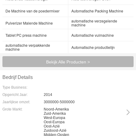
De Machine van de poedermixer
Automatische Packing Machine
automatische verzegelende
Pulverizer Malende Machine
machine
Tablet PC press machine
Automatische vulmachine
automatische verpakkende
Automatische productielijn
machine
Bekijk Alle Producten >
Bedrijf Details
Type Business:
Opgericht Jaar:
2014
Jaarlijkse omzet:
3000000-5000000
Grote Markt:
Noord-Amerika
Zuid-Amerika
West-Europa
Oost-Europa
Oost-Azië
Zuidoost-Azië
Midden-Oosten