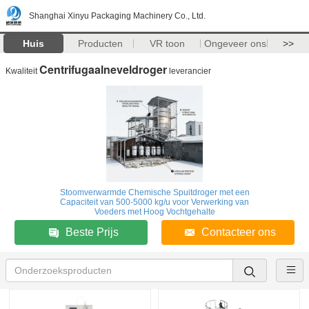
Shanghai Xinyu Packaging Machinery Co., Ltd.
Huis
Producten
VR toon
Ongeveer ons
>>
Centrifugaalneveldroger
Kwaliteit
leverancier
Stoomverwarmde Chemische Spuitdroger met een
Capaciteit van 500-5000 kg/u voor Verwerking van
Voeders met Hoog Vochtgehalte
Beste Prijs
Contacteer ons