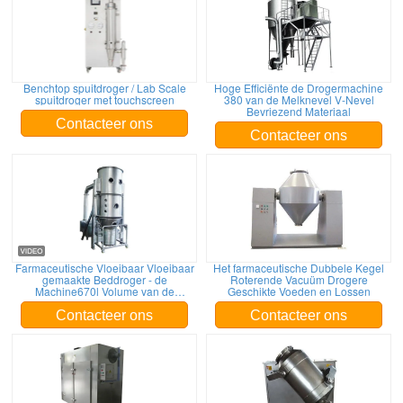
Benchtop spuitdroger / Lab Scale
Hoge Efficiënte de Drogermachine
spuitdroger met touchscreen
380 van de Melknevel V-Nevel
Bevriezend Materiaal
Contacteer ons
Contacteer ons
Farmaceutische Vloeibaar Vloeibaar
Het farmaceutische Dubbele Kegel
gemaakte Beddroger - de
Roterende Vacuüm Drogere
Machine670l Volume van de
Geschikte Voeden en Lossen
bedgranulator
Contacteer ons
Contacteer ons