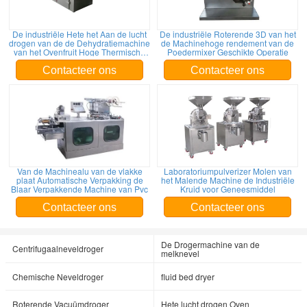
De industriële Hete het Aan de lucht
De industriële Roterende 3D van het
drogen van de de Dehydratiemachine
de Machinehoge rendement van de
van het Ovenfruit Hoge Thermische
Poedermixer Geschikte Operatie
Efficiency
Contacteer ons
Contacteer ons
Van de Machinealu van de vlakke
Laboratoriumpulverizer Molen van
plaat Automatische Verpakking de
het Malende Machine de Industriële
Blaar Verpakkende Machine van Pvc
Kruid voor Geneesmiddel
Contacteer ons
Contacteer ons
De Drogermachine van de
Centrifugaalneveldroger
melknevel
Chemische Neveldroger
fluid bed dryer
Roterende Vacuümdroger
Hete lucht drogen Oven