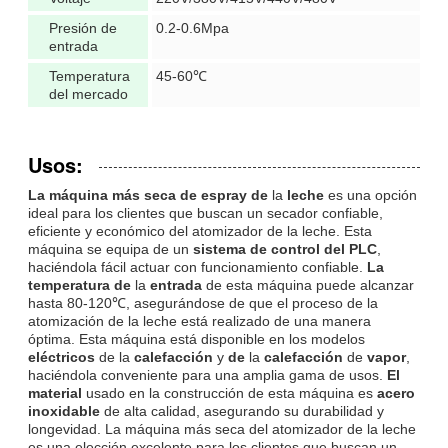
Presión de
0.2-0.6Mpa
entrada
Temperatura
45-60℃
del mercado
Usos:
La máquina más seca de espray de
la
leche
es una opción
ideal para los clientes que buscan un secador confiable,
eficiente y económico del atomizador de la leche. Esta
máquina se equipa de un
sistema de control del PLC
,
haciéndola fácil actuar con funcionamiento confiable.
La
temperatura de
la
entrada
de esta máquina puede alcanzar
hasta 80-120℃, asegurándose de que el proceso de la
atomización de la leche está realizado de una manera
óptima. Esta máquina está disponible en los modelos
eléctricos
de la
calefacción
y
de
la
calefacción
de
vapor
,
haciéndola conveniente para una amplia gama de usos.
El
material
usado en la construcción de esta máquina es
acero
inoxidable
de alta calidad, asegurando su durabilidad y
longevidad. La máquina más seca del atomizador de la leche
es una elección excelente para los clientes que buscan un