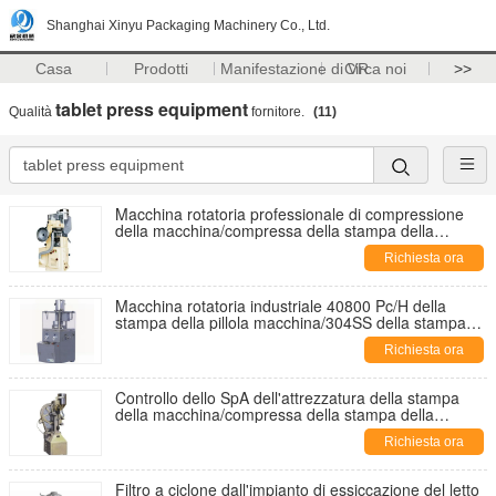
Shanghai Xinyu Packaging Machinery Co., Ltd.
Casa
Prodotti
Manifestazione di VR
Circa noi
>>
tablet press equipment
Qualità
fornitore.
(11)
Macchina rotatoria professionale di compressione
della macchina/compressa della stampa della
compressa
Richiesta ora
Macchina rotatoria industriale 40800 Pc/H della
stampa della pillola macchina/304SS della stampa
della compressa
Richiesta ora
Controllo dello SpA dell'attrezzatura della stampa
della macchina/compressa della stampa della
compressa del canestro del fiore
Richiesta ora
Filtro a ciclone dall'impianto di essiccazione del letto