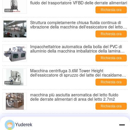
fluido del trasportatore VFBD delle derrate alimentari
Richiesta ora
Struttura completamente chiusa fluida continua di
vibrazione della macchina dell'essiccatore del letto
per le industrie chimiche
Richiesta ora
Impacchettatrice automatica della bolla del PVC di
alluminio della macchina imballatrice della lamina
piana
Richiesta ora
Macchina centrifuga 3.6M Tower Height
dell'essiccatore di spruzzo del latte del riscaldamento
di vapore
Richiesta ora
macchina più asciutta aeromatica del letto fluido
delle derrate alimentari di area del letto 2.7m2
Richiesta ora
granulatore più asciutto farmaceutico del letto fluido
del trasportatore di Typr del bottone 100kg/H 316SS
Yuderek