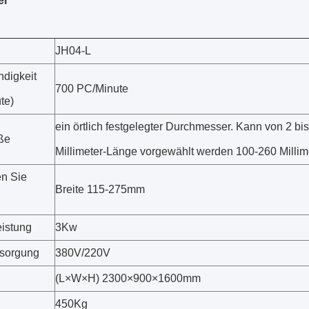
er
JH04-L
digkeit
700 PC/Minute
te)
ein örtlich festgelegter Durchmesser. Kann von 2 bis
ße
Millimeter-Länge vorgewählt werden 100-260 Millim
n Sie
Breite 115-275mm
istung
3Kw
rsorgung
380V/220V
(L×W×H) 2300×900×1600mm
450Kg