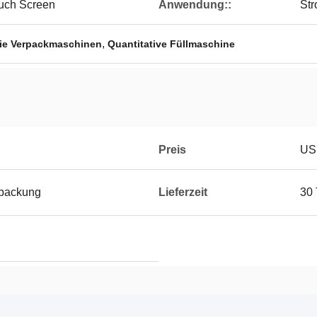
uch Screen
Anwendung::
Str
,
 Sie Verpackmaschinen
Quantitative Füllmaschine
Preis
US
rpackung
Lieferzeit
30 