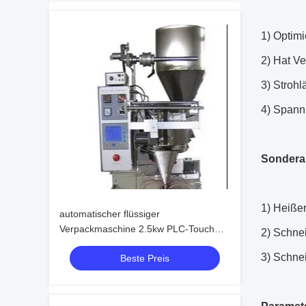
1) Optimi
2) Hat V
3) Strohl
4) Spann
Sondera
1) Heißer
automatischer flüssiger
Verpackmaschine 2.5kw PLC-Touch
2) Schnei
Screen
3) Schne
Beste Preis