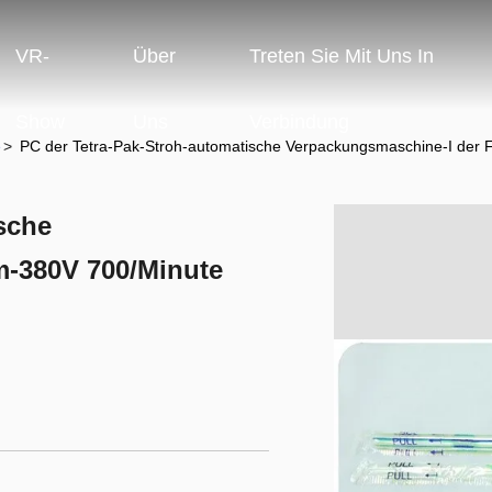
VR-
Über
Treten Sie Mit Uns In
Show
Uns
Verbindung
e
>
PC der Tetra-Pak-Stroh-automatische Verpackungsmaschine-I der
sche
m-380V 700/Minute