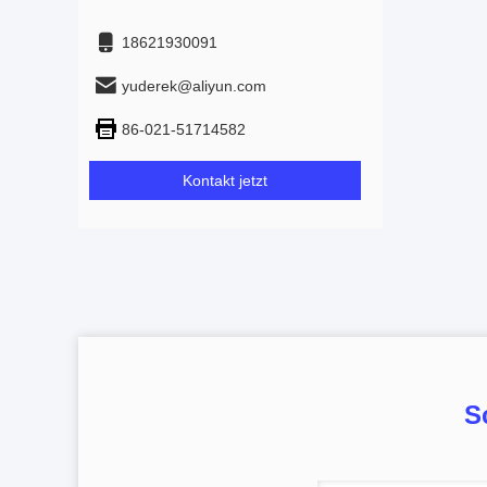
18621930091
yuderek@aliyun.com
86-021-51714582
Kontakt jetzt
S