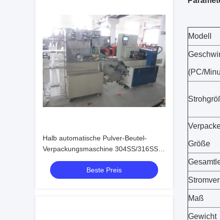
Paramet
Modell
Geschwin
(PC/Minu
Strohgrö
Verpacke
Halb automatische Pulver-Beutel-
Größe
Verpackungsmaschine 304SS/316SS
für pharmazeutisches
Gesamtle
Beste Preis
Stromve
Maß
Gewicht