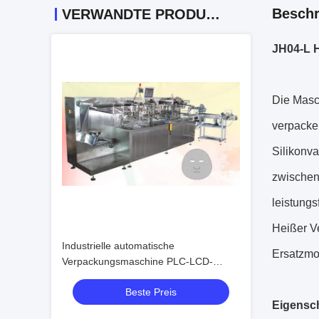
Beschr
VERWANDTE PRODUKTE
JH04-L 
Die Masc
verpacke
Silikonv
zwischen 
leistungsf
Heißer Ve
Industrielle automatische
Ersatzmo
Verpackungsmaschine PLC-LCD-
Bildschirm-Anzeige mit Ketteneimer
Beste Preis
Eigensch