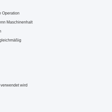
le Operation
wenn Maschinenhalt
n
 gleichmäßig
e verwendet wird