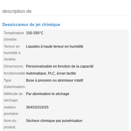
description de
Dessiccateur de jet chimique
Température
150-350°C
d'entrée:
Teneur en
Liquides à haute teneur en humidité
humidité à
l'entrée:
Dimensions:
Personnalisable en fonction de la capacité
fonctionnalité:
Automatique, PLC, écran tactile
Type
Buse à pression ou atomiseur rotatif
d'atomisation:
Méthode de
Par atomisation le séchage
séchage:
matière
304SS/316SS
première:
Nom du
Sécheur chimique par pulvérisation
produit: