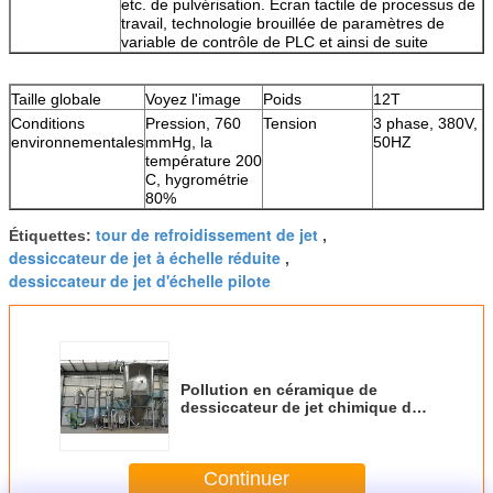
etc. de pulvérisation. Écran tactile de processus de
travail, technologie brouillée de paramètres de
variable de contrôle de PLC et ainsi de suite
Taille globale
Voyez l'image
Poids
12T
Conditions
Pression, 760
Tension
3 phase, 380V,
environnementales
mmHg, la
50HZ
température 200
C, hygrométrie
80%
tour de refroidissement de jet
Étiquettes:
,
dessiccateur de jet à échelle réduite
,
dessiccateur de jet d'échelle pilote
Pollution en céramique de
dessiccateur de jet chimique de
poudre de boucle ouverte libre
Continuer