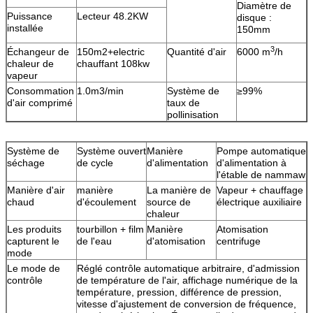
Diamètre de
Puissance
Lecteur 48.2KW
disque :
installée
150mm
3
Échangeur de
150m2+electric
Quantité d'air
6000 m
/h
chaleur de
chauffant 108kw
vapeur
Consommation
1.0m3/min
Système de
≥99%
d'air comprimé
taux de
pollinisation
Système de
Système ouvert
Manière
Pompe automatique
séchage
de cycle
d'alimentation
d'alimentation à
l'étable de nammaw
Manière d'air
manière
La manière de
Vapeur + chauffage
chaud
d'écoulement
source de
électrique auxiliaire
chaleur
Les produits
tourbillon + film
Manière
Atomisation
capturent le
de l'eau
d'atomisation
centrifuge
mode
Le mode de
Réglé contrôle automatique arbitraire, d'admission
contrôle
de température de l'air, affichage numérique de la
température, pression, différence de pression,
vitesse d'ajustement de conversion de fréquence,