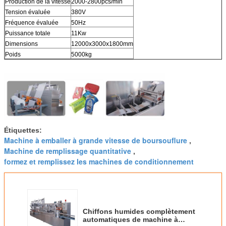
Production de la vitesse
2000-2800pcs/min
Tension évaluée
380V
Fréquence évaluée
50Hz
Puissance totale
11Kw
Dimensions
12000x3000x1800mm
Poids
5000kg
Étiquettes:
Machine à emballer à grande vitesse de boursouflure
,
Machine de remplissage quantitative
,
formez et remplissez les machines de conditionnement
Chiffons humides complètement
automatiques de machine à