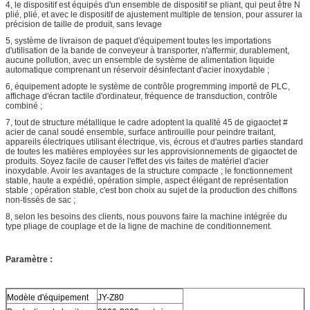
4, le dispositif est équipés d'un ensemble de dispositif se pliant, qui peut être N
plié, plié, et avec le dispositif de ajustement multiple de tension, pour assurer la
précision de taille de produit, sans levage
5, système de livraison de paquet d'équipement toutes les importations
d'utilisation de la bande de conveyeur à transporter, n'affermir, durablement,
aucune pollution, avec un ensemble de système de alimentation liquide
automatique comprenant un réservoir désinfectant d'acier inoxydable ;
6, équipement adopte le système de contrôle progremming importé de PLC,
affichage d'écran tactile d'ordinateur, fréquence de transduction, contrôle
combiné ;
7, tout de structure métallique le cadre adoptent la qualité 45 de gigaoctet #
acier de canal soudé ensemble, surface antirouille pour peindre traitant,
appareils électriques utilisant électrique, vis, écrous et d'autres parties standard
de toutes les matières employées sur les approvisionnements de gigaoctet de
produits. Soyez facile de causer l'effet des vis faites de matériel d'acier
inoxydable. Avoir les avantages de la structure compacte ; le fonctionnement
stable, haute a expédié, opération simple, aspect élégant de représentation
stable ; opération stable, c'est bon choix au sujet de la production des chiffons
non-tissés de sac ;
8, selon les besoins des clients, nous pouvons faire la machine intégrée du
type pliage de couplage et de la ligne de machine de conditionnement.
Paramètre :
Modèle d'équipement
JY-Z80