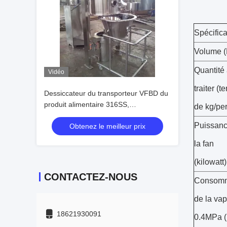
Spécifica
Volume (
Quantité
Vidéo
traiter (
Dessiccateur du transporteur VFBD du
produit alimentaire 316SS,
de kg/per
dessiccateur de lit fluide de vibro
Puissanc
Obtenez le meilleur prix
la fan
(kilowatt)
CONTACTEZ-NOUS
Consom
de la va
18621930091
0.4MPa (