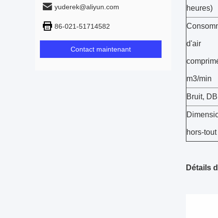
yuderek@aliyun.com
heures)
Consom
86-021-51714582
d'air
Contact maintenant
comprim
m3/min
Bruit, DB
Dimensi
hors-tout
Détails d