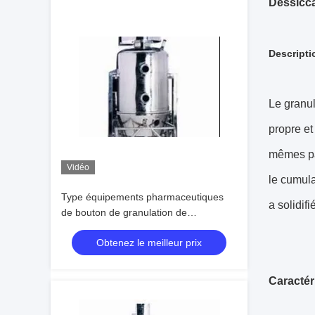
Dessicca
Descripti
Le granul
propre et
mêmes pa
Vidéo
le cumula
Type équipements pharmaceutiques
a solidif
de bouton de granulation de
granulatoire plus sec de lit fluide
Obtenez le meilleur prix
Caractér