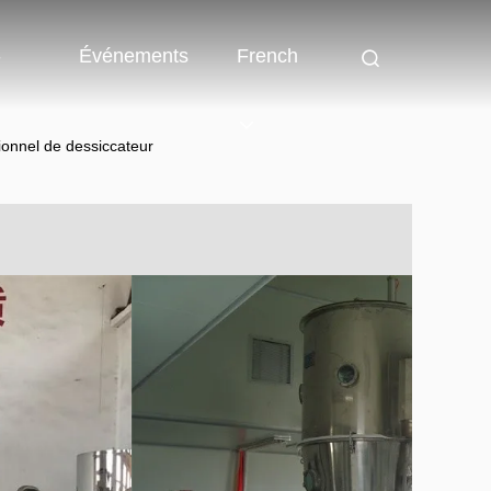
-
Événements
French
ionnel de dessiccateur