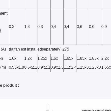
ment
0,3
1,3
0,3
0,4
0,4
0,6
0,6
0,9
é
 (A)
(la fan est installedseparately) ≤75
on
1.0x
1.2x
1.25x
1.6x
1.65x
1.85x
1.85x
2.2x
 (m)
0.55x1.8
0.6x2.1
0.9x2.1
0.9x2.3
1.1x2.4
1.25x3
1.25x3
1.65x
e produit :