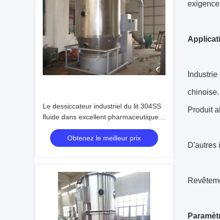
exigence
Applicat
Industrie
chinoise.
Le dessiccateur industriel du lit 304SS
Produit a
fluide dans excellent pharmaceutique
dépoussièrent l'effet
Obtenez le meilleur prix
D'autres 
Revêtemen
Paramètr