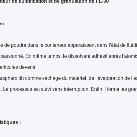
teur de fluidification et de granulation de FL-30
on
e de poudre dans le conteneur apparaissent dans l'état de fluidifi
 passionné. En même temps, le dissolvant adhésif après l'atomisat
rticules devenir
rspharolith comme séchage du matériel, de l'évaporation de l'ea
ié. Le processus est suivi sans interruption. Enfin il forme les gr
istiques :