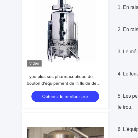
1. En rai
2. En rai
3. Le mél
Vidéo
4. Le fon
Type plus sec pharmaceutique de
bouton d'équipement de lit fluide de
GFG 316SS
5. Les pe
Obtenez le meilleur prix
le trou.
6. L'équi