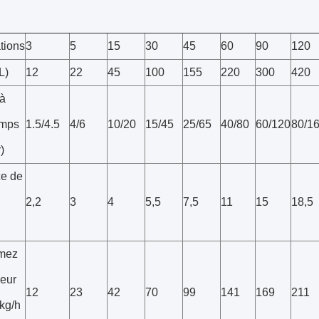
tions
3
5
15
30
45
60
90
120
L)
12
22
45
100
155
220
300
420
 à
temps
1.5/4.5
4/6
10/20
15/45
25/65
40/80
60/120
80/1
)
e de
2,2
3
4
5,5
7,5
11
15
18,5
mez
peur
12
23
42
70
99
141
169
211
kg/h