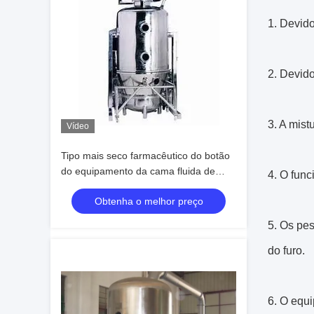
1. Devido
2. Devido
3. A mis
Vídeo
Tipo mais seco farmacêutico do botão
do equipamento da cama fluida de
4. O func
GFG 316SS
Obtenha o melhor preço
5. Os pe
do furo.
6. O equ