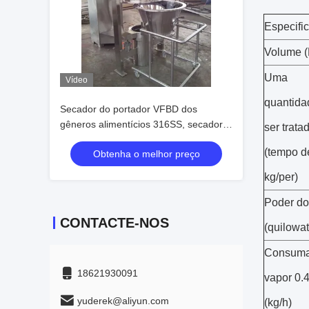
Especifi
Volume (
Uma
Vídeo
quantida
Secador do portador VFBD dos
gêneros alimentícios 316SS, secador
ser trata
da cama fluida do Vibro
(tempo d
Obtenha o melhor preço
kg/per)
Poder do
CONTACTE-NOS
(quilowat
Consuma
18621930091
vapor 0
yuderek@aliyun.com
(kg/h)