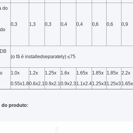
 do
0,3
1,3
0,3
0,4
0,4
0,6
0,6
0,9
ido
 DB
(o fã é installedseparately) ≤75
o
1.0x
1.2x
1.25x
1.6x
1.65x
1.85x
1.85x
2.2x
0.55x1.8
0.6x2.1
0.9x2.1
0.9x2.3
1.1x2.4
1.25x3
1.25x3
1.65x
 do produto: