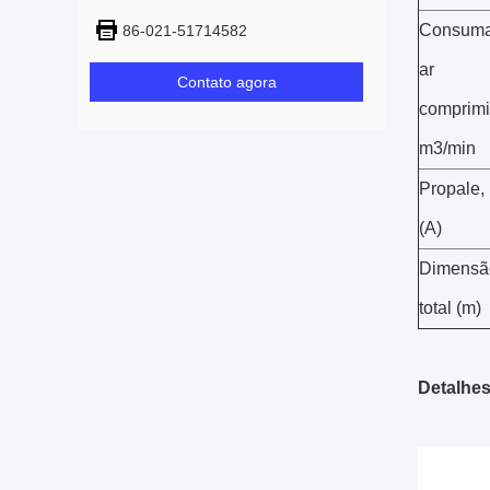
Consuma
86-021-51714582
ar
Contato agora
comprim
m3/min
Propale,
(A)
Dimensã
total (m)
Detalhes