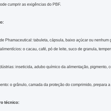
Pode cumprir as exigências do PBF.
o:
 de Phamaceutical: tabuleta, cápsula, baixo açúcar ou nenhum 
limentícios: o cacau, café, pó de leite, suco de granula, temper
dústrias: inseticida, adubo químico da alimentação, pigmento, c
nto: o grânulo, camada da proteção do comprimido, prepara a co
o técnico: