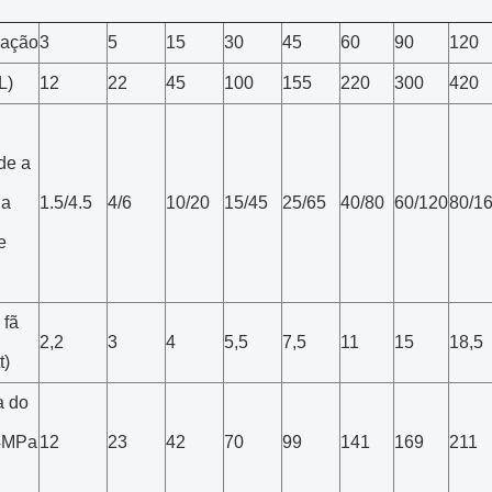
cação
3
5
15
30
45
60
90
120
L)
12
22
45
100
155
220
300
420
de a
da
1.5/4.5
4/6
10/20
15/45
25/65
40/80
60/120
80/1
e
 fã
2,2
3
4
5,5
7,5
11
15
18,5
t)
 do
.4MPa
12
23
42
70
99
141
169
211