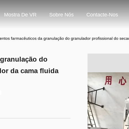
Mostra De VR
Sobre Nós
Contacte-Nos
ntos farmacêuticos da granulação do granulador profissional do seca
 granulação do
dor da cama fluida