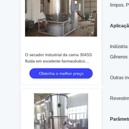
limpos. 
Aplicaçã
Indústria
O secador industrial da cama 304SS
Gêneros a
fluida em excelente farmacêutico
desempoeira o efeito
Obtenha o melhor preço
Outras in
Revestime
Parâmetr