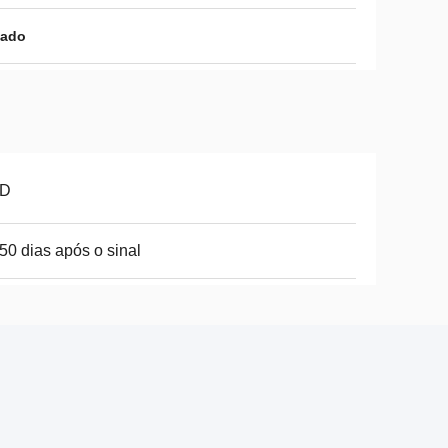
zado
D
50 dias após o sinal