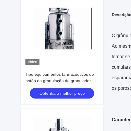
Descriçã
O grânulo
Ao mesmo
tornar-se
Vídeo
cumulars
Tipo equipamentos farmacêuticos do
esparadra
botão da granulação do granulador
mais seco da cama de líquido
os poros
Obtenha o melhor preço
Caracter