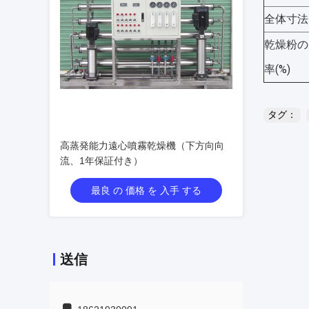
全体寸法 
乾燥粉の
率(%)
タグ：
高蒸発能力遠心噴霧乾燥機（下方向向
流、1年保証付き）
最良 の 価格 を 入手 する
送信