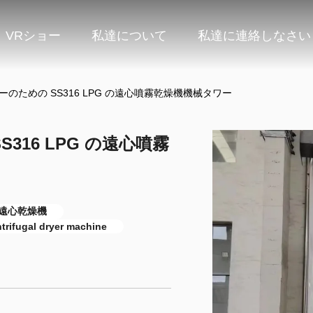
VRショー
私達について
私達に連絡しなさい
のための SS316 LPG の遠心噴霧乾燥機機械タワー
316 LPG の遠心噴霧
 遠心乾燥機
trifugal dryer machine