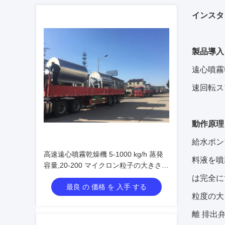
インスタ
製品導入
遠心噴霧
速回転ス
動作原理
給水ポン
高速遠心噴霧乾燥機 5-1000 kg/h 蒸発
料液を噴
容量,20-200 マイクロン粒子の大きさ,
出口温度80°C-120°C
は完全に
最良 の 価格 を 入手 する
粒度の大
離
排出