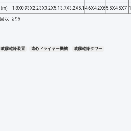
(m)
1.8X0.93X2.2
3X3.2X5.1
3.7X3.2X5.1
4.6X4.2X6
5.5X4.5X7
回収
≧95
噴霧乾燥装置
遠心ドライヤー機械
噴霧乾燥タワー