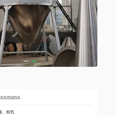
4SS/316SS
糧、粉乳