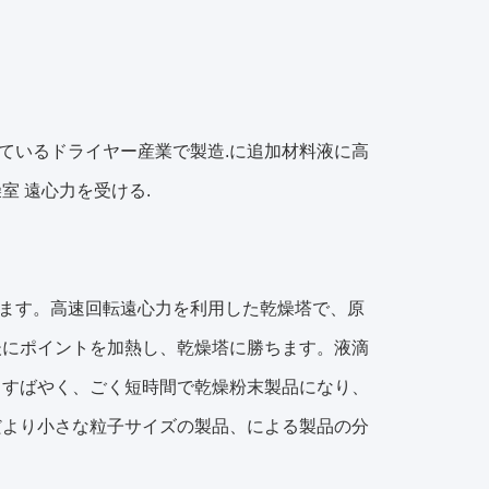
ている
ドライヤー
産業で
製造
.
に
追加
材料液
に
高
燥室
遠心力を受ける
.
ます。
高速回転遠心力を利用した乾燥塔で、原
後にポイントを加熱し、乾燥塔に勝ちます。液滴
すばやく、ごく短時間で乾燥粉末製品になり、
だより小さな粒子サイズの製品、による製品の分