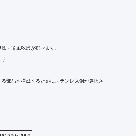
て温風・冷風乾燥が選べます。
ます。
触する部品を構成するためにステンレス鋼が選択さ
PG-200~2000