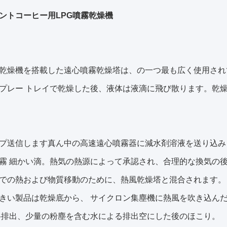
ントコーヒー用LPG噴霧乾燥機
乾燥機を搭載した遠心噴霧乾燥塔は、
の一つ
最も広く使用され
プレー トレイで乾燥した後、液体は液滴に飛び散ります。
乾
プ
送信します
真ん中の高速遠心噴霧器に減水剤溶液を送り込み
霧
細かい滴。熱気の熱源によって承認され、合理的な換気の
での熱および物質移動のために、熱風乾燥塔と混合されます。
きい製品は乾燥底から、
サイクロン集塵機に熱風を吹き込ん
弁排出、少量の粉塵を含む水による排出
空にした後のほこり。