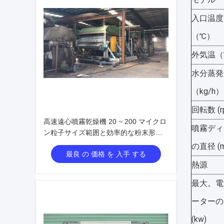
入口温度
（℃）
外気温（
水分蒸発
（kg/h）
回転数 (r
高速遠心噴霧乾燥機 20 ~ 200 マイクロ
噴霧ディ
ン粒子サイズ範囲と効率的な粉末形成
のための8000 ~ 25000 Rpm回転速度
の直径 (
最良 の 価格 を 入手 する
熱源
最大。電
ーターの
(kw)