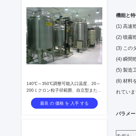
機能と特
(1) 
(2) 
(3) 
(4) 
(5) 
(6) 
140℃～350℃調整可能入口温度、20～
200ミクロン粒子径範囲、自立型または
れていま
スキッドマウント設置タイプの遠心噴
最良 の 価格 を 入手 する
霧乾燥機
パラメー
モデル