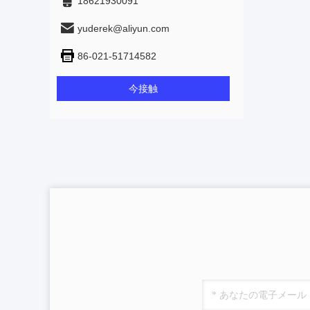
18621930091
yuderek@aliyun.com
86-021-51714582
今接触