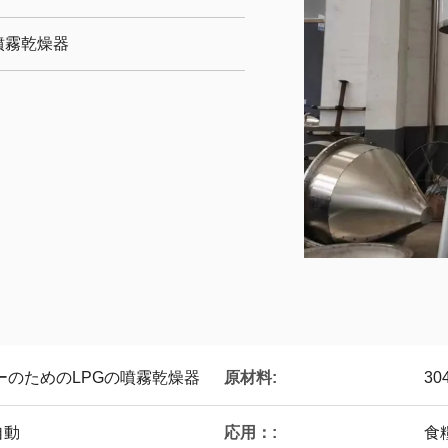
噴霧乾燥器
原材料:
ーのためのLPGの噴霧乾燥器
30
応用：:
自動
食