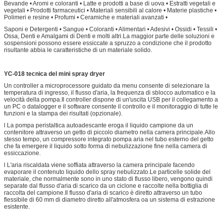
Bevande • Aromi e coloranti • Latte e prodotti a base di uova • Estratti vegetali e
vegetali • Prodotti farmaceutici • Materiali sensibili al calore • Materie plastiche •
Polimeri e resine • Profumi • Ceramiche e materiali avanzati •
Saponi e Detergenti • Sangue • Coloranti • Alimentari • Adesivi • Ossidi • Tessili •
Ossa, Denti e Amalgami di Denti e molti altri.La maggior parte delle soluzioni e
sospensioni possono essere essiccate a spruzzo a condizione che il prodotto
risultante abbia le caratteristiche di un materiale solido.
YC-018
tecnica del mini spray dryer
Un controller a microprocessore guidato da menu consente di selezionare la
temperatura di ingresso, il flusso d'aria, la frequenza di sblocco automatico e la
velocità della pompa.Il controller dispone di un'uscita USB per il collegamento a
un PC o datalogger e il software consente il controllo e il monitoraggio di tutte le
funzioni e la stampa dei risultati (opzionale).
l La pompa peristaltica autoadescante eroga il liquido campione da un
contenitore attraverso un getto di piccolo diametro nella camera principale.Allo
stesso tempo, un compressore integrato pompa aria nel tubo esterno del getto
che fa emergere il liquido sotto forma di nebulizzazione fine nella camera di
essiccazione.
l L'aria riscaldata viene soffiata attraverso la camera principale facendo
evaporare il contenuto liquido dello spray nebulizzato.Le particelle solide del
materiale, che normalmente sono in uno stato di flusso libero, vengono quindi
separate dal flusso d'aria di scarico da un ciclone e raccolte nella bottiglia di
raccolta del campione.Il flusso d'aria di scarico è diretto attraverso un tubo
flessibile di 60 mm di diametro diretto all'atmosfera oa un sistema di estrazione
esistente.