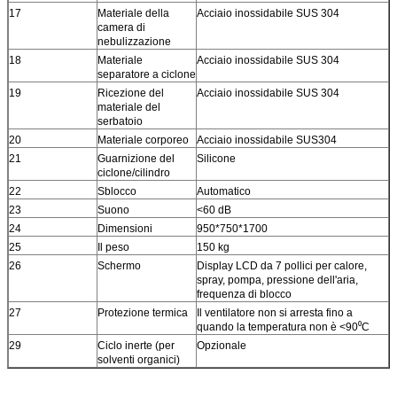
17
Materiale della
Acciaio inossidabile SUS 304
camera di
nebulizzazione
18
Materiale
Acciaio inossidabile SUS 304
separatore a ciclone
19
Ricezione del
Acciaio inossidabile SUS 304
materiale del
serbatoio
20
Materiale corporeo
Acciaio inossidabile SUS304
21
Guarnizione del
Silicone
ciclone/cilindro
22
Sblocco
Automatico
23
Suono
<60 dB
24
Dimensioni
950*750*1700
25
Il peso
150 kg
26
Schermo
Display LCD da 7 pollici per calore,
spray, pompa, pressione dell'aria,
frequenza di blocco
27
Protezione termica
Il ventilatore non si arresta fino a
quando la temperatura non è <90⁰C
29
Ciclo inerte (per
Opzionale
solventi organici)