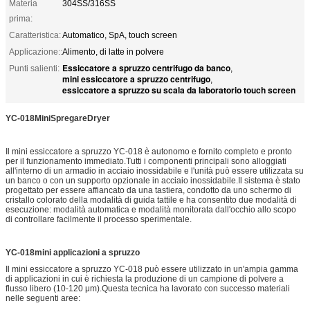
Materia
304SS/316SS
prima:
Caratteristica:
Automatico, SpA, touch screen
Applicazione::
Alimento, di latte in polvere
Essiccatore a spruzzo centrifugo da banco
Punti salienti:
,
mini essiccatore a spruzzo centrifugo
,
essiccatore a spruzzo su scala da laboratorio touch screen
YC-018
M
ini
S
pregare
D
ryer
Il mini essiccatore a spruzzo YC-018 è autonomo e fornito completo e pronto
per il funzionamento immediato.Tutti i componenti principali sono alloggiati
all'interno di un armadio in acciaio inossidabile e l'unità può essere utilizzata su
un banco o con un supporto opzionale in acciaio inossidabile.Il sistema è stato
progettato per essere affiancato da una tastiera, condotto da uno schermo di
cristallo colorato della modalità di guida tattile e ha consentito due modalità di
esecuzione: modalità automatica e modalità monitorata dall'occhio allo scopo
di controllare facilmente il processo sperimentale.
YC-018mini applicazioni a spruzzo
Il mini essiccatore a spruzzo YC-018 può essere utilizzato in un'ampia gamma
di applicazioni in cui è richiesta la produzione di un campione di polvere a
flusso libero (10-120 μm).Questa tecnica ha lavorato con successo materiali
nelle seguenti aree: