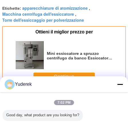
apparecchiature di atomizzazione
Etichette:
,
Macchina centrifuga dell'essiccatore
,
Torre dell'essiccaggio per polverizzazione
Ottieni il miglior prezzo per
Mini essiccatore a spruzzo
centrifugo da banco Essiccatore
a spruzzo da laboratorio con
touch screen
Continua
Yuderek
Essiccatore di spruzzo centrifugo
Più
7:02 PM
Good day, what product are you looking for?
rollo
Essiccatore di
Impianto di
316SS
Macchin
go dello
spruzzo centrifugo
essiccazione
Asciugatrice a
asciugat