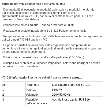
Vantaggi del mini essiccatore a spruzzo YC-018
l Due modalità di esecuzione: modalità automatica e modalità monitorata
dall'occhio allo scopo di controllare facilmente il processo
sperimentale.Controller PLC, pannello di controllo touch panel LCD con
percorso di flusso del sistema.
l compressore oilless ad aria, il suono è inferiore a 60 dB
l Realizzato in acciaio inossidabile SUS-316.Funzionamento facile.
l Per garantire un controllo accurato della temperatura e una facile regolazione
dei parametri, YC-015 applica il PID.
l La pompa peristaltica autoadescante eroga il liquido campione da un
contenitore attraverso un getto di piccolo diametro nella camera principale per
evitare l'inquinamento secondario.
l Distribuzione dimensionale ristretta delle particelle. (10-100um)
l Il dispositivo di sblocco automatico impedisce l'ostruzione dell'ugello e viene
controllato in modo variabile
YC-018
Informazioni tecniche sul mini essiccatore a spruzzo
Sr.n
Parametro
Essiccatore a spruzzo YC-018
1
Potenza
5500 W
2
Voltaggio
220V,50/60Hz
3
Materiale
Acciaio inossidabile SUS 316
dell'atomizzatore