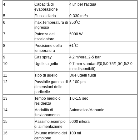
4
Capacità di
4 l/h per l'acqua
evaporazione
5
Flusso d'aria
0-330 mᶟ/h
6
max.Temperatura di
350⁰C
ingresso
7
Potenza del
5000 W
riscaldatore
8
Precisione della
±1⁰C
temperatura
9
Gas spray
4,2 m³/ora, 2-5 bar
10
Ugello a getto
0,7 mm standard/(0,5/0,75/1,0/1,5/2,0
mm disponibili)
11
Tipo di ugello
Due ugelli fluidi
12
Possibile gamma di
5-100 µm
dimensioni delle
particelle
13
Tempo medio di
1,0-1,5 sec
residenza
14
Modalità di
Automatico/Manuale
funzionamento
15
Massimo.Esempio
5000 ml/ora
di alimentazione
16
Volume minimo del
100 ml
campione