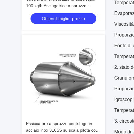
Temperat
100 kg/h Asciugatrice a spruzzo
centrifuga con design resistente
Evaporaz
Ottieni il miglior prezzo
all'usura per la lavorazione di polveri di
Viscosità
zirconia di allumina
Proporzio
Fonte di 
Temperat
2, stato 
Granulome
Proporzi
Igroscopi
Temperat
3, circost
Essiccatore a spruzzo centrifugo in
acciaio inox 316SS su scala pilota con
Modo di 