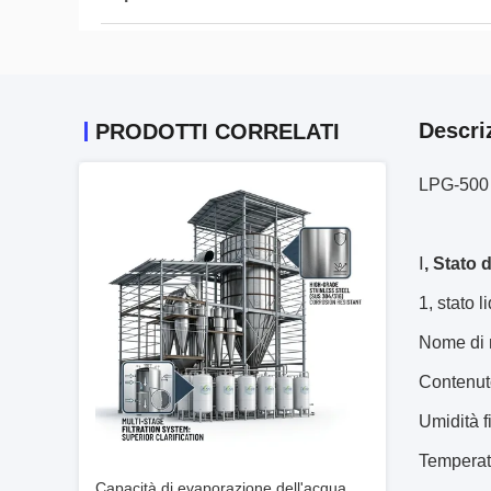
Descri
PRODOTTI CORRELATI
LPG-500 t
Ⅰ
, Stato 
1, stato 
Nome di m
Contenuto
Umidità f
Temperatu
Capacità di evaporazione dell'acqua