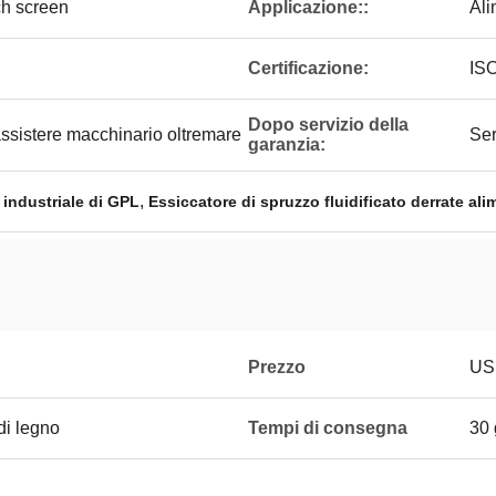
ch screen
Applicazione::
Ali
Certificazione:
IS
Dopo servizio della
assistere macchinario oltremare
Ser
garanzia:
,
 industriale di GPL
Essiccatore di spruzzo fluidificato derrate ali
Prezzo
US
di legno
Tempi di consegna
30 