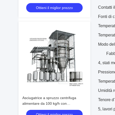
capacità di 5-50 kg/h e ingombro
Contatti 
Ottieni il miglior prezzo
compatto di 1,6 m
Fonti di 
Temperatu
Temperat
Modo dell
Fabb
4, stati 
Pressione
Temperat
Umidità r
Asciugatrice a spruzzo centrifuga
Tenore d'
alimentare da 100 kg/h con
5, lavori 
riscaldamento multicombustibile
Ottieni il miglior prezzo
configurabile e progettazione per il