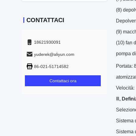
(8) depol
CONTATTACI
Depolver
(9) macch
18621930091
(10) fan 
pompa di 
yuderek@aliyun.com
Portata: 
86-021-51714582
atomizza
Contattaci ora
Velocità:
Ⅲ
, Defin
Selezione
Sistema d
Sistema d