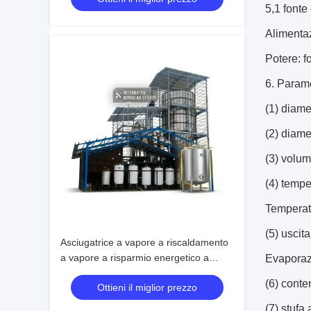
5,1 fonte 
cambio rapido
Alimenta
Potere: f
6. Paramet
(1) diame
(2) diame
(3) volum
(4) tempe
Temperat
(5) uscit
Asciugatrice a vapore a riscaldamento
a vapore a risparmio energetico a
Evaporaz
spruzzo centrifuga con capacità di
(6) conte
Ottieni il miglior prezzo
evaporazione di 500 kg/h e sistema di
torre di asciugatura alimentare
(7) stufa