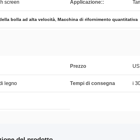
ch screen
Applicazione::
Tam
,
ella bolla ad alta velocità
Macchina di rifornimento quantitativa
Prezzo
US
di legno
Tempi di consegna
i 3
zione del prodotto