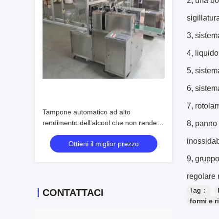
2, una bo
sigillatur
3, sistem
4, liquid
5, sistem
6, sistem
7, rotola
Tampone automatico ad alto
rendimento dell'alcool che non rende a
8, panno 
macchina perdita nessun bolle
inossidab
Ottieni il miglior prezzo
9, gruppo
regolare 
Tag：
CONTATTACI
formi e r