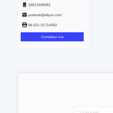
18621930091
yuderek@aliyun.com
86-021-51714582
Contattaci ora