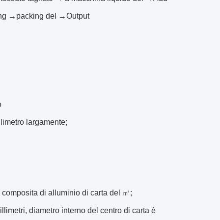
aling →packing del →Output
o
llimetro largamente;
composita di alluminio di carta del ㎡;
limetri, diametro interno del centro di carta è