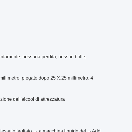
attentamente, nessuna perdita, nessun bolle;
millimetro: piegato dopo 25 X.25 millimetro, 4
ione dell'alcool di attrezzatura
on-tessuto tagliato → a macchina liquido del →Add