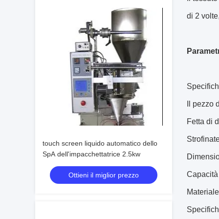
di 2 volt
Parametri
Specific
Il pezzo 
Fetta di 
Strofinat
touch screen liquido automatico dello
SpA dell'impacchettatrice 2.5kw
Dimension
Capacità
Ottieni il miglior prezzo
Materiale
Specifich