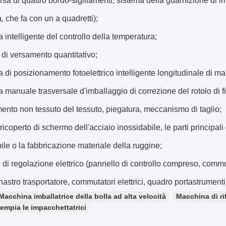
rsa di quattro bordo-sigillamenti, sistema della guarnizione di im
a, che fa con un a quadretti);
a intelligente del controllo della temperatura;
o di versamento quantitativo;
a di posizionamento fotoelettrico intelligente longitudinale di ma
a manuale trasversale d'imballaggio di correzione del rotolo di f
mento non tessuto del tessuto, piegatura, meccanismo di taglio;
ricoperto di schermo dell'acciaio inossidabile, le parti principali 
ile o la fabbricazione materiale della ruggine;
 di regolazione elettrico (pannello di controllo compreso, comm
nastro trasportatore, commutatori elettrici, quadro portastrumenti
Macchina imballatrice della bolla ad alta velocità
Macchina di ri
iempia le impacchettatrici