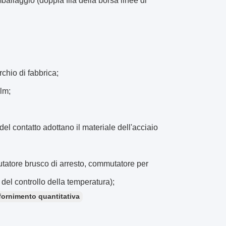
ballaggio (doppia fila della borsa linee di
rchio di fabbrica;
ilm;
del contatto adottano il materiale dell'acciaio
utatore brusco di arresto, commutatore per
 del controllo della temperatura);
fornimento quantitativa