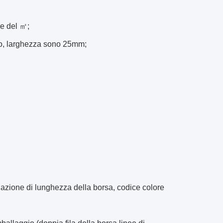
ce del ㎡;
ro, larghezza sono 25mm;
golazione di lunghezza della borsa, codice colore