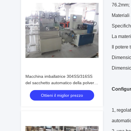
76.2mm;
Materiali
Specific
La materi
Il potere 
Dimension
Dimension
Macchina imballatrice 304SS/316SS
del sacchetto automatico della polvere
Configur
dei semi per farmaceutico
Ottieni il miglior prezzo
1, regola
automatic