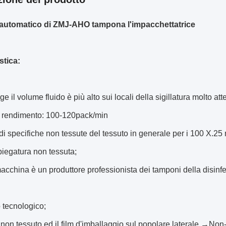
 automatico di ZMJ-AHO tampona l'impacchettatrice
stica:
ge il volume fluido è più alto sui locali della sigillatura molto 
to rendimento: 100-120pack/min
di specifiche non tessute del tessuto in generale per i 100 X.25 
) piegatura non tessuta;
cchina è un produttore professionista dei tamponi della disinfez
 tecnologico;
o non tessuto ed il film d'imballaggio sul popolare laterale →N