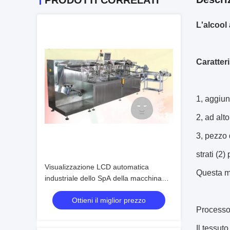
PRODOTTI CORRELATI
L'alcool
Caratteri
1, aggiun
2, ad al
3, pezzo 
strati (2
Visualizzazione LCD automatica
Questa ma
industriale dello SpA della macchina
imballatrice con il secchio a catena
Ottieni il miglior prezzo
Processo
Il tessut