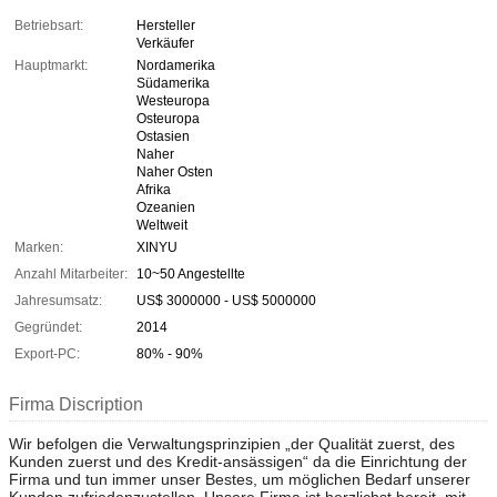
Betriebsart:
Hersteller
Verkäufer
Hauptmarkt:
Nordamerika
Südamerika
Westeuropa
Osteuropa
Ostasien
Naher
Naher Osten
Afrika
Ozeanien
Weltweit
Marken:
XINYU
Anzahl Mitarbeiter:
10~50 Angestellte
Jahresumsatz:
US$ 3000000 - US$ 5000000
Gegründet:
2014
Export-PC:
80% - 90%
Firma Discription
Wir befolgen die Verwaltungsprinzipien „der Qualität zuerst, des
Kunden zuerst und des Kredit-ansässigen“ da die Einrichtung der
Firma und tun immer unser Bestes, um möglichen Bedarf unserer
Kunden zufriedenzustellen. Unsere Firma ist herzlichst bereit, mit