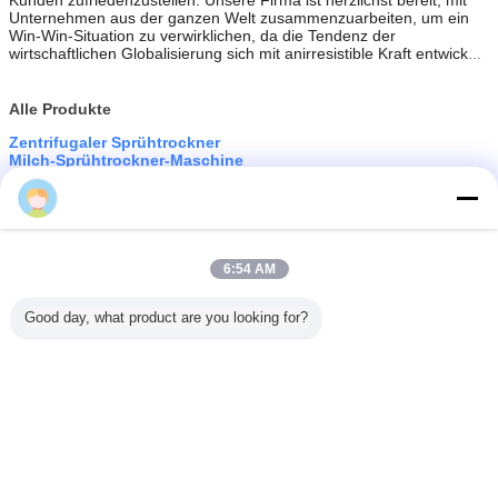
Unternehmen aus der ganzen Welt zusammenzuarbeiten, um ein
Win-Win-Situation zu verwirklichen, da die Tendenz der
wirtschaftlichen Globalisierung sich mit anirresistible Kraft entwickelt
hat.
Alle Produkte
Zentrifugaler Sprühtrockner
Milch-Sprühtrockner-Maschine
Chemischer Sprühtrockner
Fließbett-Trockner
Drehvakuumtrockner
Heißlufttrocknungs-Trockenofen
Pulver-Mischer-Maschine
Automatische Verpackungsmaschine
6:54 AM
Pulverizer-Schleifmaschine
Automatische Dichtungs-Maschine
Good day, what product are you looking for?
Tablet-Presse-Maschine
Automatische Füllmaschine
Automatische Verpackungs-Maschine
Ändern Sie Sprache
German