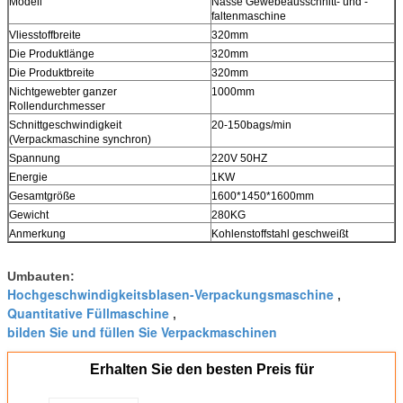
Modell
Nasse Gewebeausschnitt- und -
faltenmaschine
Vliesstoffbreite
320mm
Die Produktlänge
320mm
Die Produktbreite
320mm
Nichtgewebter ganzer
1000mm
Rollendurchmesser
Schnittgeschwindigkeit
20-150bags/min
(Verpackmaschine synchron)
Spannung
220V 50HZ
Energie
1KW
Gesamtgröße
1600*1450*1600mm
Gewicht
280KG
Anmerkung
Kohlenstoffstahl geschweißt
Umbauten:
Hochgeschwindigkeitsblasen-Verpackungsmaschine
,
Quantitative Füllmaschine
,
bilden Sie und füllen Sie Verpackmaschinen
Erhalten Sie den besten Preis für