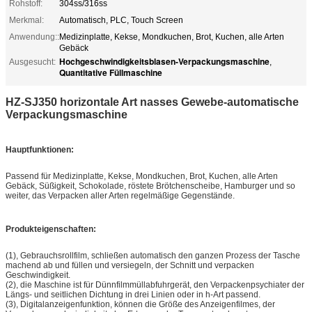
Rohstoff:
304ss/316ss
Merkmal:
Automatisch, PLC, Touch Screen
Anwendung::
Medizinplatte, Kekse, Mondkuchen, Brot, Kuchen, alle Arten
Gebäck
Hochgeschwindigkeitsblasen-Verpackungsmaschine
Ausgesucht:
,
Quantitative Füllmaschine
HZ-SJ350 horizontale Art nasses Gewebe-automatische
Verpackungsmaschine
Hauptfunktionen:
Passend für Medizinplatte, Kekse, Mondkuchen, Brot, Kuchen, alle Arten
Gebäck, Süßigkeit, Schokolade, röstete Brötchenscheibe, Hamburger und so
weiter, das Verpacken aller Arten regelmäßige Gegenstände.
Produkteigenschaften:
(1), Gebrauchsrollfilm, schließen automatisch den ganzen Prozess der Tasche
machend ab und füllen und versiegeln, der Schnitt und verpacken
Geschwindigkeit.
(2), die Maschine ist für Dünnfilmmüllabfuhrgerät, den Verpackenpsychiater der
Längs- und seitlichen Dichtung in drei Linien oder in h-Art passend.
(3), Digitalanzeigenfunktion, können die Größe des Anzeigenfilmes, der