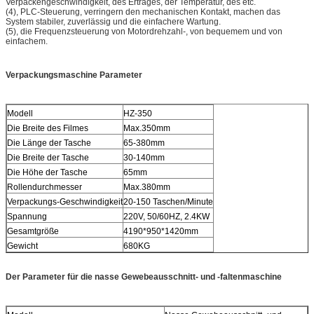
Verpackengeschwindigkeit, des Ertrages, der Temperatur, des etc.
(4), PLC-Steuerung, verringern den mechanischen Kontakt, machen das
System stabiler, zuverlässig und die einfachere Wartung.
(5), die Frequenzsteuerung von Motordrehzahl-, von bequemem und von
einfachem.
Verpackungsmaschine Parameter
Modell
HZ-350
Die Breite des Filmes
Max.350mm
Die Länge der Tasche
65-380mm
Die Breite der Tasche
30-140mm
Die Höhe der Tasche
65mm
Rollendurchmesser
Max.380mm
Verpackungs-Geschwindigkeit
20-150 Taschen/Minute
Spannung
220V, 50/60HZ, 2.4KW
Gesamtgröße
4190*950*1420mm
Gewicht
680KG
Der Parameter für die nasse Gewebeausschnitt- und -faltenmaschine