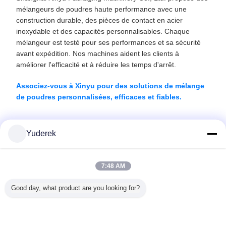
mélangeurs de poudres haute performance avec une
construction durable, des pièces de contact en acier
inoxydable et des capacités personnalisables. Chaque
mélangeur est testé pour ses performances et sa sécurité
avant expédition. Nos machines aident les clients à
améliorer l'efficacité et à réduire les temps d'arrêt.
Associez-vous à Xinyu pour des solutions de mélange
de poudres personnalisées, efficaces et fiables.
Yuderek
Recommended Products
7:48 AM
Good day, what product are you looking for?
irculaire
Le PLC a
Type équipements
Affichage d'écran
Modèle d
rculaire à
commandé des
pharmaceutiques
automatique
inoxydab
-ondes
boîtes de la
de bouton de
industriel
machin
6SS
machine de
granulation de
d'affichage à
dessiccat