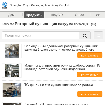
Shanghai Xinyu Packaging Machinery Co., Ltd.
Дом
Продукты
Шоу VR
О нас
>>
Роторный сушильщик вакуума
Качество
поставщик.
(16)
Сплющенный двойником роторный сушильщик
вакуума 3 слоя экологическое дружелюбного
контактные
данные
Машины для просушки ролика шабера серии HG
цилиндр роторной одиночный/двойной
контактные
данные
TG-φ1.5×1.8 тип сушильщик шабера ролика
контактные
данные
Дисплей Lcd сушильщика вакуума конуса