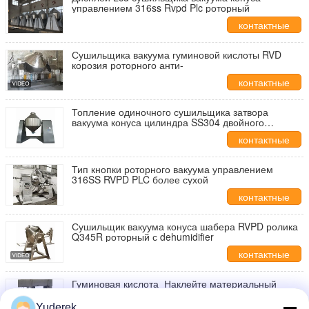
управлением 316ss Rvpd Plc роторный
контактные
данные
Сушильщика вакуума гуминовой кислоты RVD
корозия роторного анти-
контактные
данные
Топление одиночного сушильщика затвора
вакуума конуса цилиндра SS304 двойного
внутреннее
контактные
данные
Тип кнопки роторного вакуума управлением
316SS RVPD PLC более сухой
контактные
данные
Сушильщик вакуума конуса шабера RVPD ролика
Q345R роторный с dehumidifier
контактные
данные
Гуминовая кислота Наклейте материальный
роторный сушильщика бороны вакуума
Yuderek