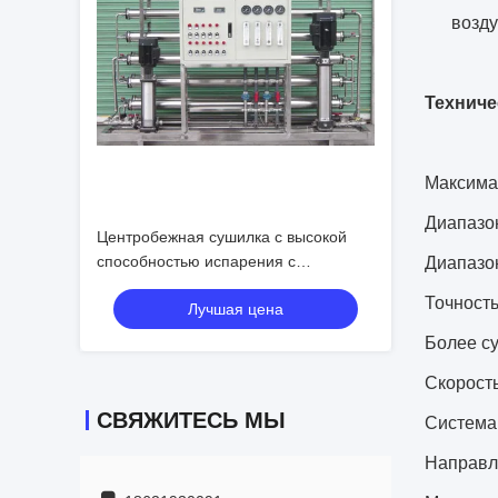
возду
Техниче
Максима
Диапазо
Центробежная сушилка с высокой
способностью испарения с
Диапазо
понижающимся сотовым потоком и
Точност
Лучшая цена
годовой гарантией
Более су
Скорость
СВЯЖИТЕСЬ МЫ
Система 
Направл