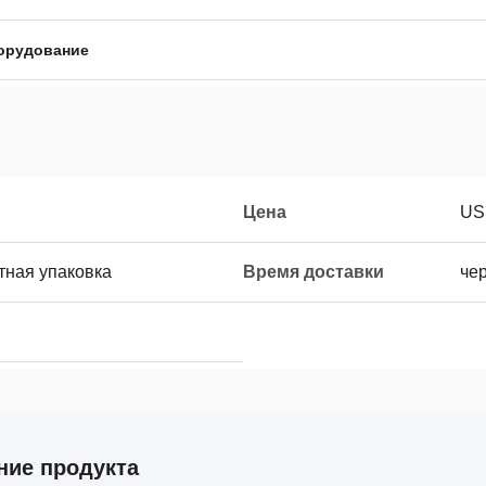
орудование
Цена
US
тная упаковка
Время доставки
че
ние продукта