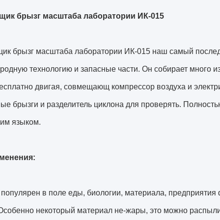
ик брызг масштаба лаборатории ИК-015
ик брызг масштаба лаборатории ИК-015 наш самый послед
одную технологию и запасные части. Он собирает много и
есплатно двигая, совмещающ компрессор воздуха и электр
ые брызги и разделитель циклона для проверять. Полност
ким языком.
менения:
 популярен в поле еды, биологии, материала, предприятия
собенно некоторый материал не-жары, это можно распылит