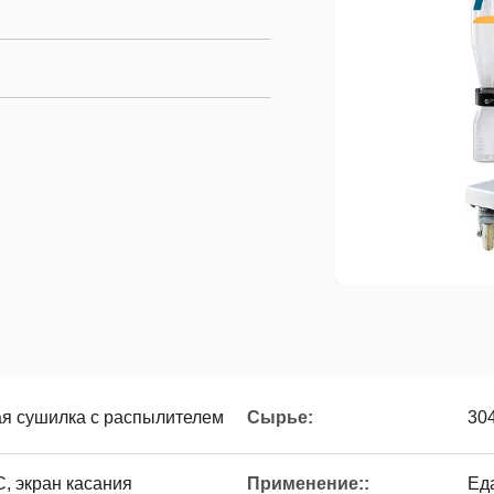
я сушилка с распылителем
Сырье:
30
, экран касания
Применение::
Ед