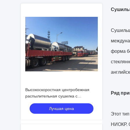
Сушильщ
Сушильщ
междунар
форма б
стеклянн
английс
Высокоскоростная центробежная
Ряд при
распылительная сушилка с
производительностью испарения 5-
Лучшая цена
1000 кг/ч, размером частиц 20-200
Этот тип
микрон и температурой на выходе
80°C-120°C
НИОКР. О