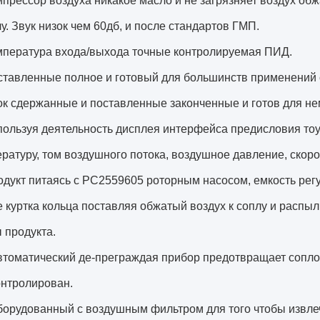
мпрессор воздуха никакое масло и не загрязняет воздух об
у. Звук низок чем 60дб, и после стандартов ГМП.
мпература входа/выхода точные контролируемая ПИД.
ставленные полное и готовый для большинств применений
ок сдержанные и поставленные законченные и готов для н
пользуя деятельность дисплея интерфейса предисловия то
ратуру, том воздушного потока, воздушное давление, скорос
одукт питаясь с РС2559605 роторным насосом, емкость рег
е куртка кольца поставляя обжатый воздух к соплу и рас
 продукта.
втоматический де-преграждая прибор предотвращает сопло
онтролирован.
борудованный с воздушным фильтром для того чтобы извле