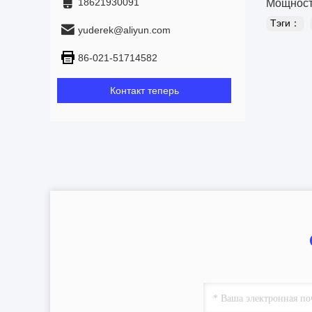
18621930091
Мощност
Тэги：
yuderek@aliyun.com
86-021-51714582
Контакт теперь