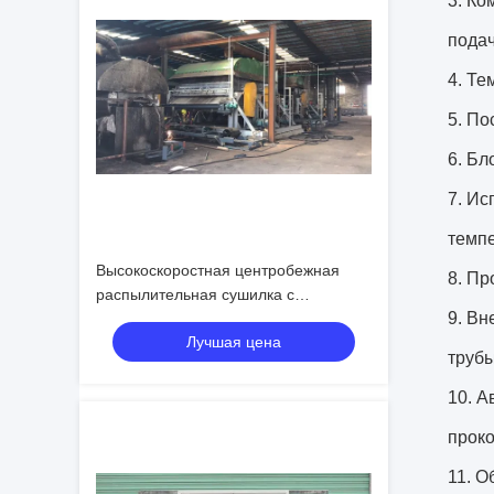
3. Ко
подач
4. Те
5. По
6. Бл
7. Ис
темпе
Высокоскоростная центробежная
8. Пр
распылительная сушилка с
9. Вн
диапазоном размера частиц от 20 до
Лучшая цена
200 микрон и скоростью вращения от
трубы
8000 до 25000 об/мин для
эффективного образования порошка
10. А
прок
11. О