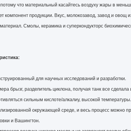
 потому что материальный касайтесь воздуху жары в мень
т компонент продукции. Вкус, молокозавод, завод и овощ 
 материал. Смолы, керамика и суперкондукторс биохимическ
ристика:
нструированный для научных исследований и разработки.
мера брызг, разделитель циклона, получая танк все сделала
тивляться сильным кислоте/алкалиу, высокой температуры.
лизированной окружающей среде, и весь процесс можно про
овки и Вашингтон.