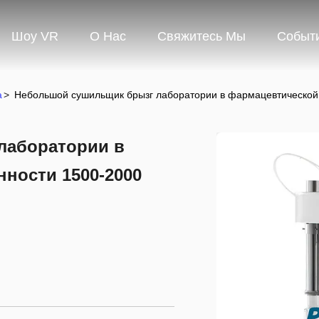
Шоу VR
О Нас
Свяжитесь Мы
Событ
а
>
Небольшой сушильщик брызг лаборатории в фармацевтической
лаборатории в
ности 1500-2000