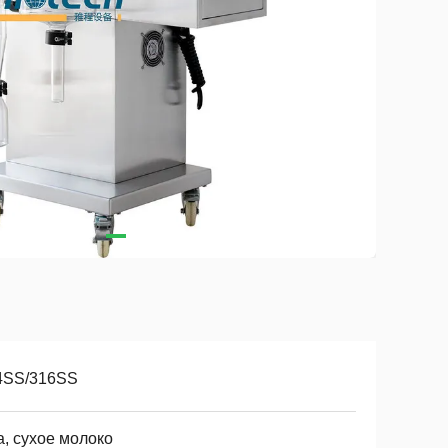
4SS/316SS
а, сухое молоко