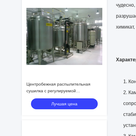
чудесно,
разрушае
химикат,
Характе
1. Ко
Центробежная распылительная
сушилка с регулируемой
2. Ка
температурой на входе 140°C-350°C,
сопро
Лучшая цена
диапазоном размера частиц от 20 до
200 микрон и автономным или
стаби
блочным типом установки
устан