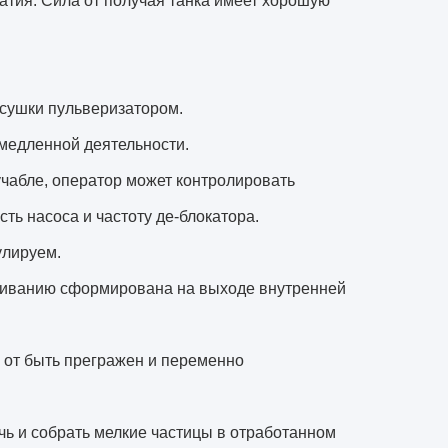
жатия. Сила от получая танка имеет хорошую
 сушки пульверизатором.
емедленной деятельности.
учабле, оператор может контролировать
ть насоса и частоту де-блокатора.
улируем.
пыливанию сформирована на выходе внутренней
 от быть прегражен и переменно
чь и собрать мелкие частицы в отработанном