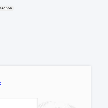
затором
с