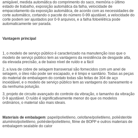
amigável, medida automática do comprimento do saco, memória o último
estado de trabalho, exposição automática da falha, velocidade de
empacotamento da exposição automática, de acordo com as necessidades de
corte automático, cortando o pacote do número 0-99 ajustável, a velocidade do
corte podem ser ajustados por 0-9 arquivos, e a falha fotoelétrica pode
automaticamente ser parada.
Vantagem principal
1, o modelo de serviço público é caracterizado na manutenção isso que o
modelo de serviço público tem as vantagens da resistência de desgaste alta,
da elevada precisão, a de baixo nível de ruído e a fácil
2, a luva de cobre de selagem transversal são fornecidos com um anel de
selagem, o óleo não pode ser escapado, e é limpo e sanitário. Todas as peças
do material de embalagem do contato todas são feitas de 304 de aço
inoxidável, e o modelo de serviço público tem as vantagens do saneamento e
da nenhuma poluição.
3, projeto de circuito avançado do controle da vibração, o tamanho da vibração
0-9 ajustável. O ruído é significativamente menor do que os modelos
ordinários, o material são mais ideais.
Materiais de embalagem
: papel/polietileno, celofane/polietileno, poliéster/de
alumínio/polietileno, poliéster/polietileno, filme de BOPP e outros materiais de
embalagem sealable do calor