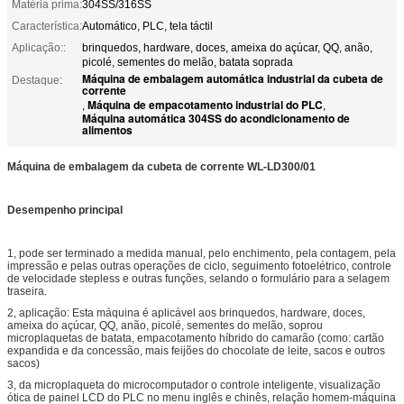
Matéria prima:
304SS/316SS
Característica:
Automático, PLC, tela táctil
Aplicação::
brinquedos, hardware, doces, ameixa do açúcar, QQ, anão,
picolé, sementes do melão, batata soprada
Máquina de embalagem automática industrial da cubeta de
Destaque:
corrente
Máquina de empacotamento industrial do PLC
,
,
Máquina automática 304SS do acondicionamento de
alimentos
Máquina de embalagem da cubeta de corrente WL-LD300/01
Desempenho principal
1, pode ser terminado a medida manual, pelo enchimento, pela contagem, pela
impressão e pelas outras operações de ciclo, seguimento fotoelétrico, controle
de velocidade stepless e outras funções, selando o formulário para a selagem
traseira.
2, aplicação: Esta máquina é aplicável aos brinquedos, hardware, doces,
ameixa do açúcar, QQ, anão, picolé, sementes do melão, soprou
microplaquetas de batata, empacotamento híbrido do camarão (como: cartão
expandida e da concessão, mais feijões do chocolate de leite, sacos e outros
sacos)
3, da microplaqueta do microcomputador o controle inteligente, visualização
ótica de painel LCD do PLC no menu inglês e chinês, relação homem-máquina