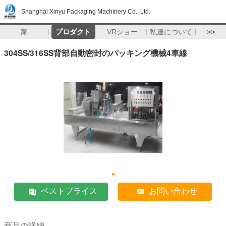
Shanghai Xinyu Packaging Machinery Co., Ltd.
家
プロダクト
VRショー
私達について
>>
304SS/316SS背部自動密封のパッキング機械4車線
ベストプライス
お問い合わせ
商品の詳細