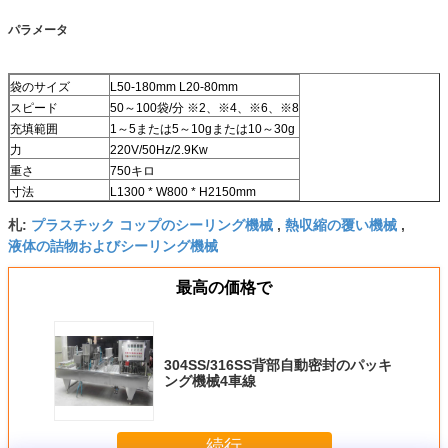
パラメータ
袋のサイズ
L50-180mm L20-80mm
スピード
50～100袋/分 ※2、※4、※6、※8
充填範囲
1～5または5～10gまたは10～30g
力
220V/50Hz/2.9Kw
重さ
750キロ
寸法
L1300 * W800 * H2150mm
プラスチック コップのシーリング機械
熱収縮の覆い機械
札:
,
,
液体の詰物およびシーリング機械
最高の価格で
304SS/316SS背部自動密封のパッキ
ング機械4車線
続行