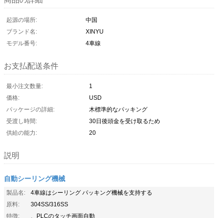
起源の場所:
中国
ブランド名:
XINYU
モデル番号:
4車線
お支払配送条件
最小注文数量:
1
価格:
USD
パッケージの詳細:
木標準的なパッキング
受渡し時間:
30日後頭金を受け取るため
供給の能力:
20
説明
自動シーリング機械
製品名:
4車線はシーリング パッキング機械を支持する
原料:
304SS/316SS
特徴:
、PLCのタッチ画面自動