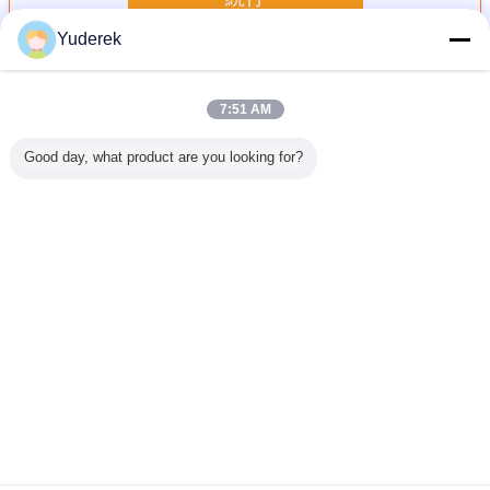
Yuderek
自動シーリング機械
多く
7:51 AM
Good day, what product are you looking for?
ートマチッ
304SS/316SS背
電子工学のための
1.4 Kwの自動シー
誘導の自
の満ちる
部自動密封のパッ
4kw自動プラスチ
リング機械皿のガ
ング機械
380v
キング機械4車線
ック
スの洗い流す真空
品工
hz
Thermoformingの
のパッキング機械
機械
2600x1100x1700
言語を変えて下さい
Mm
Japanese
ホーム
|
企業情報
|
お問い合わせ
|
地図
|
プライバシーポリシー規約
デスクトップの眺め
Copyright © 2019 - 2026 Shanghai Xinyu Packaging Machinery Co., Ltd..
All rights reserved.