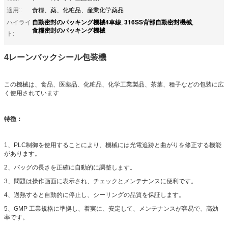
適用::
食糧、薬、化粧品、産業化学薬品
自動密封のパッキング機械4車線
316SS背部自動密封機械
ハイライ
,
,
食糧密封のパッキング機械
ト:
4レーンバックシール包装機
この機械は、食品、医薬品、化粧品、化学工業製品、茶葉、種子などの包装に広
く使用されています
特徴：
1、PLC制御を使用することにより、機械には光電追跡と曲がりを修正する機能
があります。
2、バッグの長さを正確に自動的に調整します。
3、問題は操作画面に表示され、チェックとメンテナンスに便利です。
4、過熱すると自動的に停止し、シーリングの品質を保証します。
5、GMP 工業規格に準拠し、着実に、安定して、メンテナンスが容易で、高効
率です。