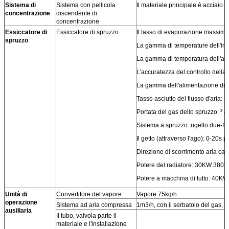
Sistema di
Sistema con pellicola
Il materiale principale è acciaio
concentrazione
discendente di
concentrazione
Essiccatore di
Essiccatore di spruzzo
Il tasso di evaporazione massimo
spruzzo
La gamma di temperature dell'ing
La gamma di temperatura dell'ar
L'accuratezza del controllo della
La gamma dell'alimentazione di p
Tasso asciutto del flusso d'aria:
Portata del gas dello spruzzo: ³ 
Sistema a spruzzo: ugello due-fl
Il getto (attraverso l'ago): 0-20
Direzione di scorrimento aria cal
Potere del radiatore: 30KW 380V,
Potere a macchina di tutto: 40K
Unità di
Convertitore del vapore
Vapore 75kg/h
operazione
Sistema ad aria compressa
1m3/h, con il serbatoio del gas,
ausiliaria
Il tubo, valvola parte il
materiale e l'installazione