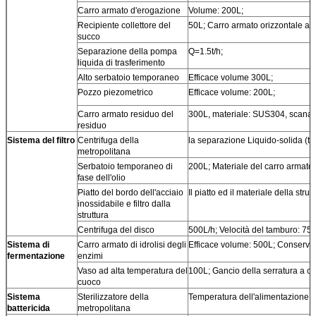
Carro armato d'erogazione
Volume: 200L;
Recipiente collettore del
50L; Carro armato orizzontale a u
succo
Separazione della pompa
Q=1.5t/h;
liquida di trasferimento
Alto serbatoio temporaneo
Efficace volume 300L;
Pozzo piezometrico
Efficace volume: 200L;
Carro armato residuo del
300L, materiale: SUS304, scanala
residuo
Sistema del filtro
Centrifuga della
la separazione Liquido-solida (tip
metropolitana
Serbatoio temporaneo di
200L; Materiale del carro armato:
fase dell'olio
Piatto del bordo dell'acciaio
Il piatto ed il materiale della stru
inossidabile e filtro dalla
struttura
Centrifuga del disco
500L/h; Velocità del tamburo: 75
Sistema di
Carro armato di idrolisi degli
Efficace volume: 500L; Conservazi
fermentazione
enzimi
Vaso ad alta temperatura del
100L; Gancio della serratura a cil
cuoco
Sistema
Sterilizzatore della
Temperatura dell'alimentazione: 2
battericida
metropolitana