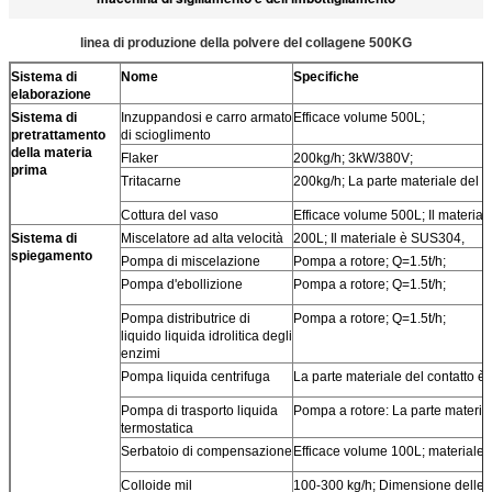
linea di produzione della polvere del collagene 500KG
Sistema di
Nome
Specifiche
elaborazione
Sistema di
Inzuppandosi e carro armato
Efficace volume 500L;
pretrattamento
di scioglimento
della materia
Flaker
200kg/h; 3kW/380V;
prima
Tritacarne
200kg/h; La parte materiale del c
Cottura del vaso
Efficace volume 500L; Il material
Sistema di
Miscelatore ad alta velocità
200L; Il materiale è SUS304,
spiegamento
Pompa di miscelazione
Pompa a rotore; Q=1.5t/h;
Pompa d'ebollizione
Pompa a rotore; Q=1.5t/h;
Pompa distributrice di
Pompa a rotore; Q=1.5t/h;
liquido liquida idrolitica degli
enzimi
Pompa liquida centrifuga
La parte materiale del contatto è
Pompa di trasporto liquida
Pompa a rotore: La parte material
termostatica
Serbatoio di compensazione
Efficace volume 100L; materiale
Colloide mil
100-300 kg/h; Dimensione delle p