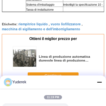
Sistema d'imballaggio
Imbottigli la specificazione 10 - 
Tassa di installazione
riempitrice liquido
vuoto liofilizzatore
Etichette:
,
,
macchina di sigillamento e dell'imbottigliamento
Ottieni il miglior prezzo per
Linea di produzione automatica
durevole linea di produzione
della polvere del collagene di
500KG
Continua
Yuderek
Linea di produzione automatica
Più
11:19 PM