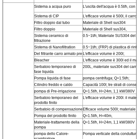
Sistema a acqua puro
L'uscita dell'acqua è 0.5t/h, con
Sistema di CIP
L'efficace volume è 500l, il carro 
Filtro doppio dal tubo
Materiale di Shell sus304
Filtro doppio
Materiale di Shell sus304,
Sistema ceramico di
0.5~1t/h; Materiale SUS304 del co
filtrazione
Sistema di Nanofiltration
0.5~1t/h; (FRP) di plastica di rinf
Del filtrante carro armato pre
L'efficace volume è 200l;
Bleacher
L'efficace volume è 300l ed il mat
Serbatoio temporaneo di
200L, materiale sus304 del carro
fase liquida
Pompa liquida di fase
pompa centrifuga; Q=1.5t/h;
Cilindro freddo e caldo
Capacità 100l; tre strati di conser
pompa di Pre-irrigazione
Q=1.5t/h, H=24m, 1,1 kW/380V
Serbatoio temporaneo del
L'efficace volume è 200l. il mater
prodotto finito
Serbatoio di compensazione
Efficace volume 500l; materiale 
Pompa del prodotto finito
Q=1.5t/h, H=40m,
Materiale-trattamento della
Q=1.5t/h, H=24m, 1,1 kW/380V
pompa
pompa dello Calore-
Pompa verticale della conduttura
scambiatore