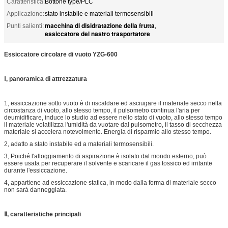
Caratteristica:
Bottone type/PLC
Applicazione:
stato instabile e materiali termosensibili
macchina di disidratazione della frutta
Punti salienti:
,
essiccatore del nastro trasportatore
Essiccatore circolare di vuoto YZG-600
Ⅰ, panoramica di attrezzatura
1, essiccazione sotto vuoto è di riscaldare ed asciugare il materiale secco nella
circostanza di vuoto, allo stesso tempo, il pulsometro continua l'aria per
deumidificare, induce lo studio ad essere nello stato di vuoto, allo stesso tempo
il materiale volatilizza l'umidità da vuotare dal pulsometro, il tasso di secchezza
materiale si accelera notevolmente. Energia di risparmio allo stesso tempo.
2, adatto a stato instabile ed a materiali termosensibili.
3, Poiché l'alloggiamento di aspirazione è isolato dal mondo esterno, può
essere usata per recuperare il solvente e scaricare il gas tossico ed irritante
durante l'essiccazione.
4, appartiene ad essiccazione statica, in modo dalla forma di materiale secco
non sarà danneggiata.
Ⅱ, caratteristiche principali