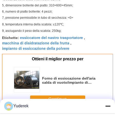
5, dimensione bollente del piatto: 310×600×45mm;
6, numero di piatto bollente: 4 pezzi;
7, pressione permissibile in tubo di secchezza: <0>
8, temperatura interna della scatola: ≤120℃;
9, asciugando il peso della scatola: 250kg;
essiccatore del nastro trasportatore
Etichette:
,
macchina di disidratazione della frutta
,
impianto di essiccazione della polvere
Ottieni il miglior prezzo per
Forno di essiccazione dell'aria
calda di vuoto/impianto di
essiccazione circolari vuoto di
microonda
Continua
Yuderek
Forno di essicazione di aria calda
Più