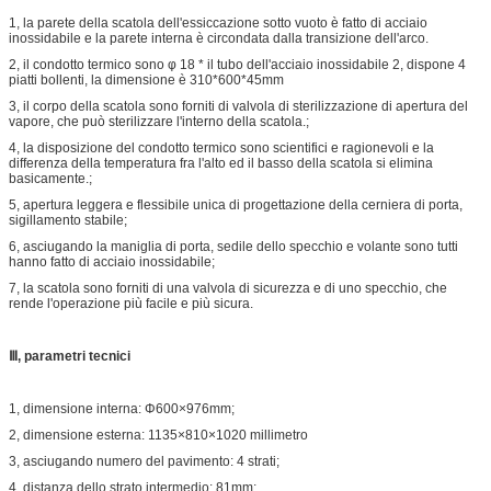
1, la parete della scatola dell'essiccazione sotto vuoto è fatto di acciaio
inossidabile e la parete interna è circondata dalla transizione dell'arco.
2, il condotto termico sono φ 18 * il tubo dell'acciaio inossidabile 2, dispone 4
piatti bollenti, la dimensione è 310*600*45mm
3, il corpo della scatola sono forniti di valvola di sterilizzazione di apertura del
vapore, che può sterilizzare l'interno della scatola.;
4, la disposizione del condotto termico sono scientifici e ragionevoli e la
differenza della temperatura fra l'alto ed il basso della scatola si elimina
basicamente.;
5, apertura leggera e flessibile unica di progettazione della cerniera di porta,
sigillamento stabile;
6, asciugando la maniglia di porta, sedile dello specchio e volante sono tutti
hanno fatto di acciaio inossidabile;
7, la scatola sono forniti di una valvola di sicurezza e di uno specchio, che
rende l'operazione più facile e più sicura.
Ⅲ, parametri tecnici
1, dimensione interna: Φ600×976mm;
2, dimensione esterna: 1135×810×1020 millimetro
3, asciugando numero del pavimento: 4 strati;
4, distanza dello strato intermedio: 81mm;