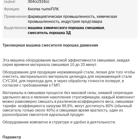
сырья:
304сс/316сс
Функция:
Кнопка тыпе/ПЛК
Применение:
фармацевтическая промышленность, химическая
промышленность, индустрия продтовара
машина химического порошка смешивая
Выделенное:
,
смеситель порошка 3Д
Трехмерная машина смесителя порошка движения
Эта машина оборудование высокой эффективности смешивая, каждая
серия времени материала смешивая 10 до 20 минут.
Оборудование для продукции нержавеющей стали, легкая для того чтобы
очистить, материального материала цилиндра для нержавеющей стали
СУС304, для перехода дуги, и через обработку точности полируя, в
согласии с требованиями к ГМП.
Материалы в смешивая процессе без маховой силы, никакой сегрегации
удельного веса и явления накопления стратификации, каждый компонент
можно равномерно смешать в различном коэффициенте веса, смешивая
тарифе. коэффициента загрузки 99,9%, могут достигнуть 80% (обычный
смеситель только около 40%) и смешивая время краткость, один из
разнообразие смесителя идеальный продукт.
Оборудование компактно в структуре и удобно в деятельности.
Параметр