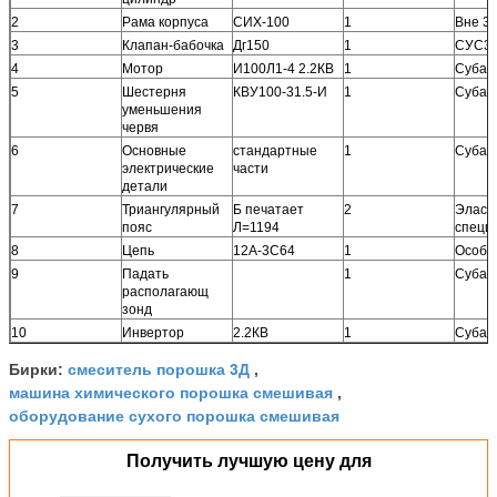
2
Рама корпуса
СИХ-100
1
Вне 3
3
Клапан-бабочка
Дг150
1
СУС3
4
Мотор
И100Л1-4 2.2КВ
1
Субас
5
Шестерня
КВУ100-31.5-И
1
Субас
уменьшения
червя
6
Основные
стандартные
1
Субас
электрические
части
детали
7
Триангулярный
Б печатает
2
Эласт
пояс
Л=1194
специ
8
Цепь
12А-3С64
1
Особе
9
Падать
1
Субас
располагающ
зонд
10
Инвертор
2.2КВ
1
Субас
смеситель порошка 3Д
Бирки:
,
машина химического порошка смешивая
,
оборудование сухого порошка смешивая
Получить лучшую цену для