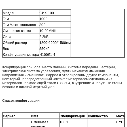
Модель
СИХ-100
Том
100Л
Том Макса заполняя
80Л
Смешивая время
10-20МИН
Сила
2.2КВ
Общий размер
1800*1200*1500мм
Вес
550КГ
Конфигурация мотора
И100Л1-4
Конфигурация прибора: место машины, система передачи шестерни,
электрическая система управления, мулти механизм движения
направления и смешивать баррел и отполированы другие компоненты,
некоторый непосредственный контакт с материалом сделанным из
материалов нержавеющей стали СУС304, внутренние и наружные стены
бочонка и никакой мертвый угол.
Список конфигурации
Сериал
Имя
Спецификация
Количество
Матер
1
Смешивая
100Л
1
СУС3
цилиндр