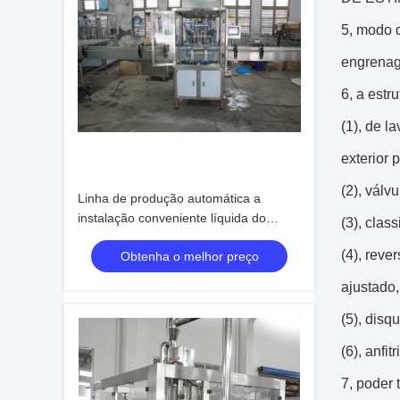
5, modo 
engrenag
6, a estr
(1), de l
exterior 
(2), válv
Linha de produção automática a
instalação conveniente líquida do
(3), clas
design compacto da máquina de
(4), reve
Obtenha o melhor preço
enchimento da pasta
ajustado
(5), dis
(6), anfi
7, poder 