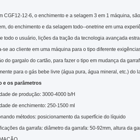
m CGF12-12-6, o enchimento e a selagem 3 em 1 máquina, são 
em, do enchimento e da selagem todo--onetrine em uma experiên
e todo o usuário, lições da tração da tecnologia avançada est
-se ao cliente em uma máquina para o tipo diferente exigência
o do gargalo do cartão, para fazer o tipo em mudança da garra
mente para o gás bebe livre (água pura, água mineral, etc.) d
o e os parâmetros
idade de produção: 3000-4000 b/H
idade de enchimento: 250-1500 ml
onando métodos: posicionamento da superfície do líquido
ficações da garrafa: diâmetro da garrafa: 50-92mm, altura da 
IMAÇÃO