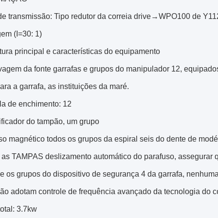
de transmissão: Tipo redutor da correia drive→WPO100 de Y1
em (I=30: 1)
utura principal e características do equipamento
avagem da fonte garrafas e grupos do manipulador 12, equipados
para a garrafa, as instituições da maré.
ula de enchimento: 12
sificador do tampão, um grupo
rso magnético todos os grupos da espiral seis do dente de mod
, as TAMPAS deslizamento automático do parafuso, assegurar 
que os grupos do dispositivo de segurança 4 da garrafa, nenhu
trião adotam controle de frequência avançado da tecnologia do c
total: 3.7kw