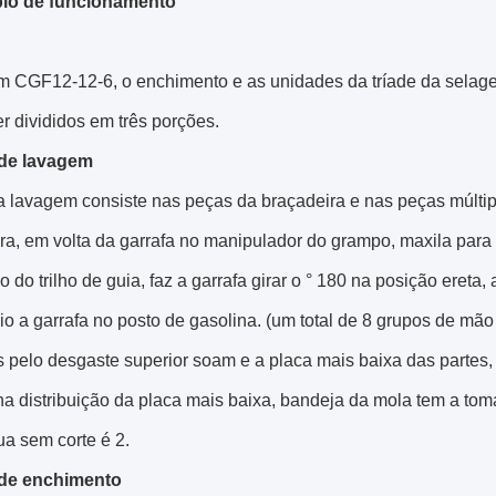
pio de funcionamento
m CGF12-12-6, o enchimento e as unidades da tríade da selag
 divididos em três porções.
 de lavagem
 lavagem consiste nas peças da braçadeira e nas peças múltipla
a, em volta da garrafa no manipulador do grampo, maxila para 
o do trilho de guia, faz a garrafa girar o ° 180 na posição ereta
o a garrafa no posto de gasolina. (um total de 8 grupos de mão
s pelo desgaste superior soam e a placa mais baixa das partes,
a distribuição da placa mais baixa, bandeja da mola tem a toma
a sem corte é 2.
 de enchimento