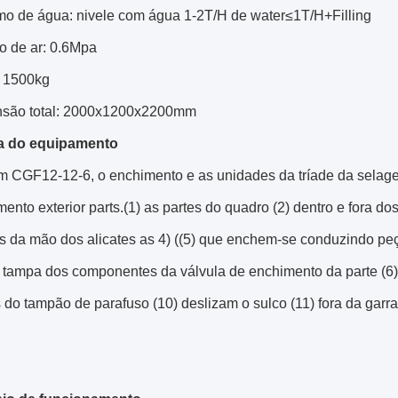
mo de água: nivele com água 1-2T/H de water≤1T/H+Filling
o de ar: 0.6Mpa
: 1500kg
nsão total: 2000x1200x2200mm
ra do equipamento
m CGF12-12-6, o enchimento e as unidades da tríade da selag
ento exterior parts.(1) as partes do quadro (2) dentro e fora d
s da mão dos alicates as 4) ((5) que enchem-se conduzindo pe
 tampa dos componentes da válvula de enchimento da parte (6) 
s do tampão de parafuso (10) deslizam o sulco (11) fora da garr