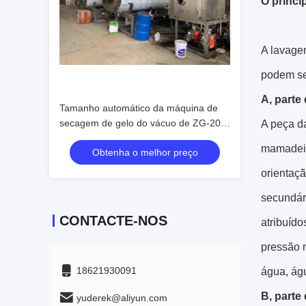
O princí
A lavage
podem ser
A, parte
Tamanho automático da máquina de
secagem de gelo do vácuo de ZG-200
A peça da
㎡ grande resistente
mamadeir
Obtenha o melhor preço
orientaçã
secundári
CONTACTE-NOS
atribuído
pressão n
18621930091
água, águ
B, parte
yuderek@aliyun.com