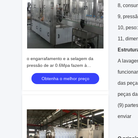
8, consu
9, pressã
10, peso
11, dime
Estrutu
o engarrafamento e a selagem da
A lavage
pressão de ar 0.6Mpa fazem à
funcionam
máquina 250 - a capacidade 1500ml
Obtenha o melhor preço
de enchimento
das peça
peças da
(9) parte
enviar