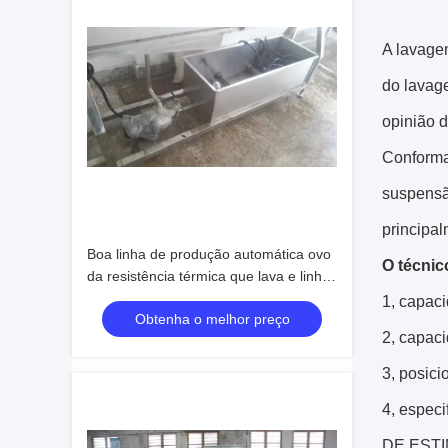
A lavage
do lavag
opinião d
Conforma
suspensã
principal
Boa linha de produção automática ovo
O técnic
da resistência térmica que lava e linha
de quebra
1, capac
Obtenha o melhor preço
2, capac
3, posici
4, especi
DE EST