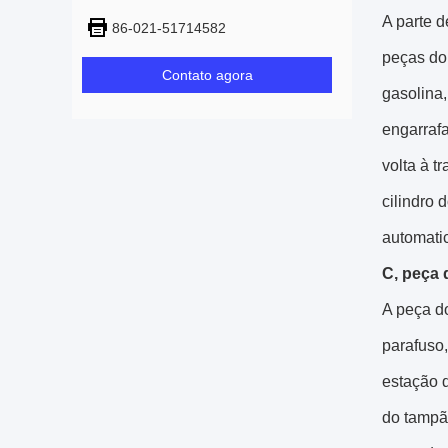
A parte 
86-021-51714582
peças do 
Contato agora
gasolina
engarrafa
volta à t
cilindro 
automati
C, peça 
A peça d
parafuso
estação 
do tampão