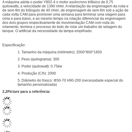
A máquina adota o poder Y802-4 o motor assíncrono trifásico de 0,75
quilowatts, a velocidade de 1390 r/min. A retardação da engrenagem da roda e
de sem-fim do triângulo de 40 r/min, de engrenagem de sem-fim sob a ação de
cada volta CAM para promover uma semana para terminar uma viagem para
cima e para baixo, e ao mesmo tempo na rotação diferencial da engrenagem
dos dois grupos respectivamente de movimentação CAM com roda do
rolamento, termina o processo do todo de rolar um trabalho de selagem do
tanque. O artificial da necessidade da tampa empilhado.
Especificação:
1. Tamanho da máquina (milímetro): 2000*800*1850
2. Peso (quilograma): 300
3. Poder (quilowatt): 0.75kw
4. Produção (C/h): 2000
5. Diâmetro do frasco: Φ50-70 H90-200 (necessidade especial do
tamanho personalizada)
2.2Picture para a referência: