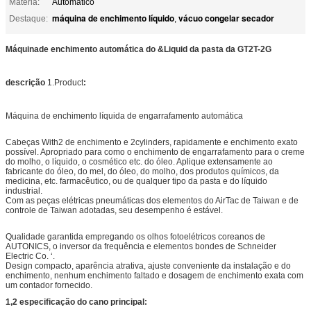
Matéria:
Automático
máquina de enchimento líquido
vácuo congelar secador
Destaque:
,
Máquinade enchimento automática do &Liquid da pasta da GT2T-2G
descrição
1.Product
:
Máquina de enchimento líquida de engarrafamento automática
Cabeças With2 de enchimento e 2cylinders, rapidamente e enchimento exato
possível. Apropriado para como o enchimento de engarrafamento para o creme
do molho, o líquido, o cosmético etc. do óleo. Aplique extensamente ao
fabricante do óleo, do mel, do óleo, do molho, dos produtos químicos, da
medicina, etc. farmacêutico, ou de qualquer tipo da pasta e do líquido
industrial.
Com as peças elétricas pneumáticas dos elementos do AirTac de Taiwan e de
controle de Taiwan adotadas, seu desempenho é estável.
Qualidade garantida empregando os olhos fotoelétricos coreanos de
AUTONICS, o inversor da frequência e elementos bondes de Schneider
Electric Co. ‘.
Design compacto, aparência atrativa, ajuste conveniente da instalação e do
enchimento, nenhum enchimento faltado e dosagem de enchimento exata com
um contador fornecido.
1,2 especificação do cano principal: