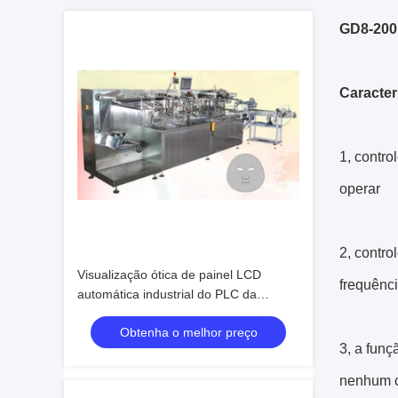
GD8-200
Caracte
1, contro
operar
2, contro
Visualização ótica de painel LCD
frequênc
automática industrial do PLC da
máquina de embalagem com cubeta
Obtenha o melhor preço
de corrente
3, a fun
nenhum ca