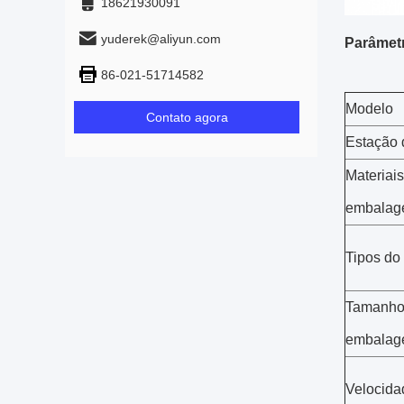
18621930091
yuderek@aliyun.com
Parâmet
86-021-51714582
Modelo
Contato agora
Estação 
Materiai
embala
Tipos do
Tamanho
embala
Velocida