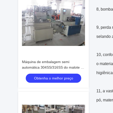
8, bomba 
9, perda 
selando a
10, conf
Máquina de embalagem semi
o materia
automática 304SS/316SS do malote do
higiênic
pó para farmacêutico
Obtenha o melhor preço
11, a vas
pó, mater