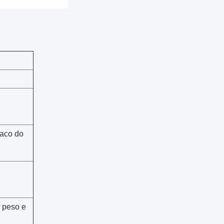
 saco do
r peso e