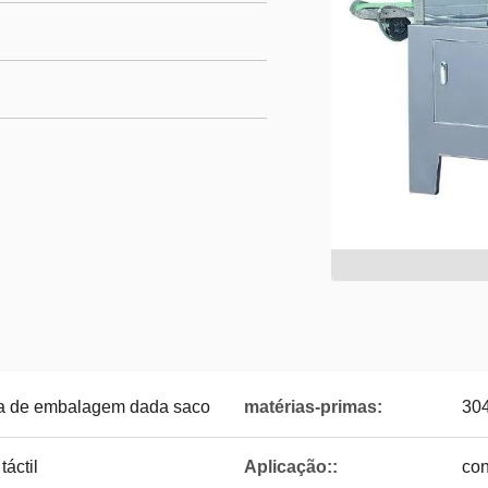
a de embalagem dada saco
matérias-primas:
30
táctil
Aplicação::
con