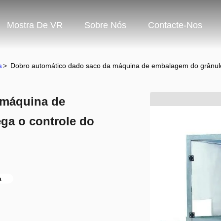
Mostra De VR
Sobre Nós
Contacte-Nos
a
>
Dobro automático dado saco da máquina de embalagem do grânulo
 máquina de
ga o controle do
a