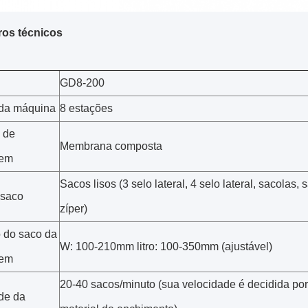
ros técnicos
GD8-200
da máquina
8 estações
s de
Membrana composta
gem
Sacos lisos (3 selo lateral, 4 selo lateral, sacolas,
 saco
zíper)
 do saco da
W: 100-210mm litro: 100-350mm (ajustável)
gem
20-40 sacos/minuto (sua velocidade é decidida po
de da