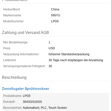
Herkunftsort:
China
Markenname:
XINYU
Modellnummer:
LPG5
Zahlung und Versand AGB
Min Bestellmenge:
1
Preis:
USD
Verpackung Informationen:
hölzerne Standardverpackung
Lieferzeit:
30 Tage nach empfangen die Anzahlung
Versorgungsmaterial-Fähigkeit:
30
Beschreibung
Zentrifugaler Sprühtrockner
Produktname:
LPG5
Rohstoff:
304SS/316SS
Besonderheit:
Automatisch, PLC, Touch Screen