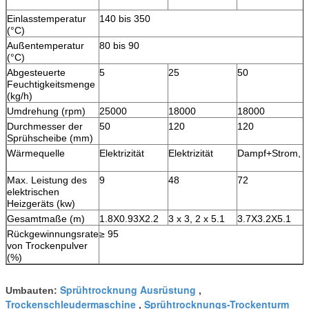
Einlasstemperatur
140 bis 350
(°C)
Außentemperatur
80 bis 90
(°C)
Abgesteuerte
5
25
50
Feuchtigkeitsmenge
(kg/h)
Umdrehung (rpm)
25000
18000
18000
Durchmesser der
50
120
120
Sprühscheibe (mm)
Wärmequelle
Elektrizität
Elektrizität
Dampf+Strom, Öl
Max. Leistung des
9
48
72
elektrischen
Heizgeräts (kw)
Gesamtmaße (m)
1.8X0.93X2.2
3 x 3, 2 x 5.1
3.7X3.2X5.1
Rückgewinnungsrate
≥ 95
von Trockenpulver
(%)
Sprühtrocknung Ausrüstung
Umbauten:
,
Trockenschleudermaschine
Sprühtrocknungs-Trockenturm
,