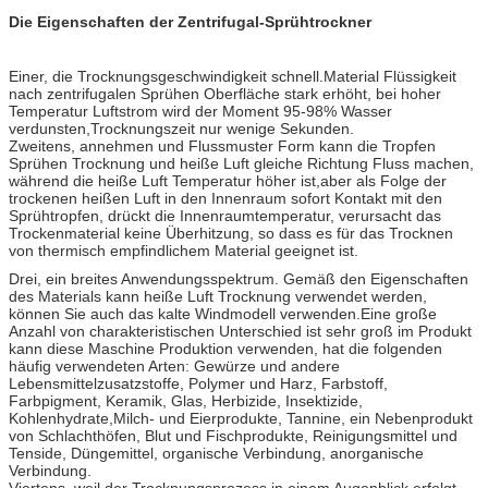
Die Eigenschaften der Zentrifugal-Sprühtrockner
Einer, die Trocknungsgeschwindigkeit schnell.Material Flüssigkeit
nach zentrifugalen Sprühen Oberfläche stark erhöht, bei hoher
Temperatur Luftstrom wird der Moment 95-98% Wasser
verdunsten,Trocknungszeit nur wenige Sekunden.
Zweitens, annehmen und Flussmuster Form kann die Tropfen
Sprühen Trocknung und heiße Luft gleiche Richtung Fluss machen,
während die heiße Luft Temperatur höher ist,aber als Folge der
trockenen heißen Luft in den Innenraum sofort Kontakt mit den
Sprühtropfen, drückt die Innenraumtemperatur, verursacht das
Trockenmaterial keine Überhitzung, so dass es für das Trocknen
von thermisch empfindlichem Material geeignet ist.
Drei, ein breites Anwendungsspektrum. Gemäß den Eigenschaften
des Materials kann heiße Luft Trocknung verwendet werden,
können Sie auch das kalte Windmodell verwenden.Eine große
Anzahl von charakteristischen Unterschied ist sehr groß im Produkt
kann diese Maschine Produktion verwenden, hat die folgenden
häufig verwendeten Arten: Gewürze und andere
Lebensmittelzusatzstoffe, Polymer und Harz, Farbstoff,
Farbpigment, Keramik, Glas, Herbizide, Insektizide,
Kohlenhydrate,Milch- und Eierprodukte, Tannine, ein Nebenprodukt
von Schlachthöfen, Blut und Fischprodukte, Reinigungsmittel und
Tenside, Düngemittel, organische Verbindung, anorganische
Verbindung.
Viertens, weil der Trocknungsprozess in einem Augenblick erfolgt,