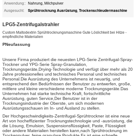
Anwendung::
Nahrung, Milchpulver
Sprühtrocknung Ausrüstung
Trockenschleudermaschine
Ausgesucht:
,
LPG5-Zentrifugalstrahler
Custom Maltodextrin Sprühtrocknungsmaschine Gute Löslichkeit bei Hitze -
empfindliche Materialien
P
Neufassung
Unsere Firma produziert die neuesten LPG-Serie Zentrifugal-Spray-
Trockner und YPG-Serie Spray-Granulation,
Trocknungsgeräte,Drying-Technologie und verfügt über mehr als 20
Jahre professionelles und technisches Personal und technisches
Personal.Die Ausrüstung des Unternehmens ist neuartig, und
entsprechend den Bedürfnissen der Benutzer zu entwerfen, große,
mittlere und kleine verschiedene moderne Trocknungsgeräte.Das
Unternehmen hat starke technische Kraft, fortschrittliche
Ausrüstung, guten Service,Der Benutzer ist in der
Trocknungsindustrie der Oberste, um sich modernen
Ausrüstungsschauen im In- und Ausland zu stellen.
Der Hochgeschwindigkeits-Zentrifugal-Sprühtrockner ist eine neue
Art von hocheffizienter Trocknungstechnologie und -ausrüstung, die
die Lösung, Emulsion, Suspensionsflüssigkeit, Paste, Flüssigkeit
oder andere Materialien herstellen kann,nach Sprühtrocknung im
Trockenpulver, feine granulare Produkte.Es ist eine schnelle