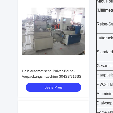
Max. For
(Millimet
Reise-Str
Luftdruc
Standardp
Gesamtle
Halb automatische Pulver-Beutel-
Hauptleis
Verpackungsmaschine 304SS/316SS
für pharmazeutisches
PVC-Hartf
Beste Preis
Aluminiu
Dialysepa
Form-Ab