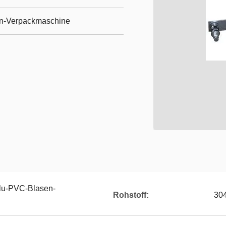
n-Verpackmaschine
lu-PVC-Blasen-
Rohstoff:
30