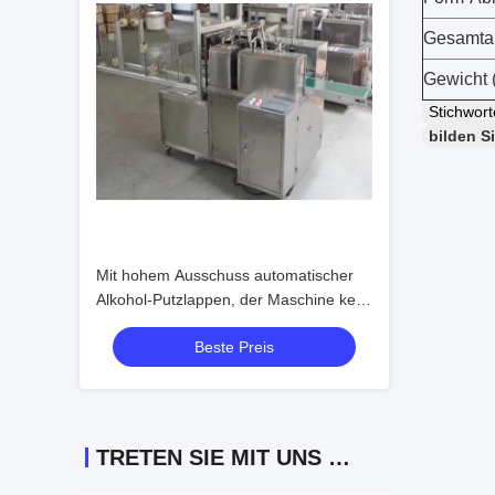
Gesamtau
Gewicht 
Stichwor
bilden S
Mit hohem Ausschuss automatischer
Alkohol-Putzlappen, der Maschine kein
Durchsickern keine Blasen macht
Beste Preis
TRETEN SIE MIT UNS IN VERBINDUNG