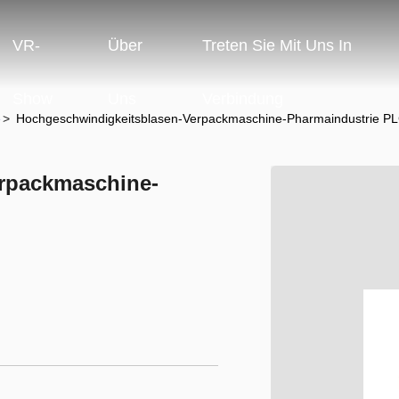
VR-
Über
Treten Sie Mit Uns In
Show
Uns
Verbindung
e
>
Hochgeschwindigkeitsblasen-Verpackmaschine-Pharmaindustrie PL
rpackmaschine-