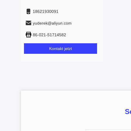
18621930091
yuderek@aliyun.com
86-021-51714582
Kontakt jetzt
S