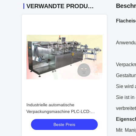
Beschr
VERWANDTE PRODUKTE
Flachei
Anwendu
Verpack
Gestaltun
Sie wird 
Sie ist i
Industrielle automatische
verbreite
Verpackungsmaschine PLC-LCD-
Bildschirm-Anzeige mit Ketteneimer
Eigensch
Beste Preis
Mit Mani