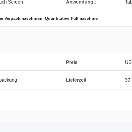
uch Screen
Anwendung::
Tab
,
 Sie Verpackmaschinen
Quantitative Füllmaschine
Preis
US
rpackung
Lieferzeit
30 