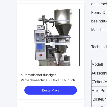
entsproc
Form, Dr
beeindru
Maschine 
Technisc
Modell
Ausschni
automatischer flüssiger
Verpackmaschine 2.5kw PLC-Touch
(Zeiten/M
Screen
Beste Preis
Max. Pro
(Blister/h